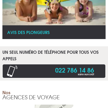
AVIS DES PLONGEURS
UN SEUL NUMÉRO DE TÉLÉPHONE POUR TOUS VOS
APPELS
022 786 14 86
sans surcoût
Nos
AGENCES DE VOYAGE