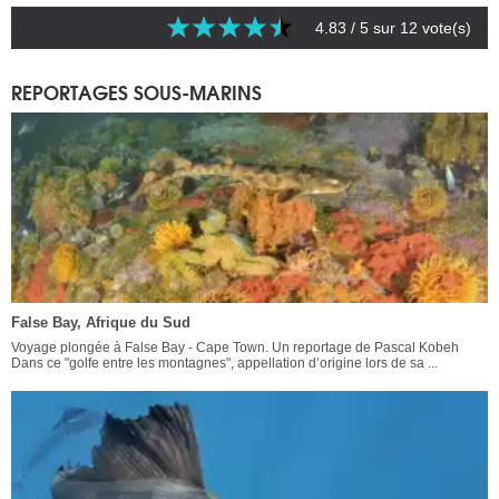
4.83
/ 5 sur
12
vote(s)
REPORTAGES SOUS-MARINS
False Bay, Afrique du Sud
Voyage plongée à False Bay - Cape Town. Un reportage de Pascal Kobeh
Dans ce "golfe entre les montagnes", appellation d’origine lors de sa ...