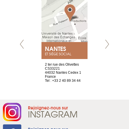
NEUVE
NANTES
GENÈV
ET SIÈGE SOCIAL
a-shop
2 ter rue des Olivettes
rue de Montc
el, 106
CS33221
1207 Genèv
neuve
44032 Nantes Cedex 1
Suisse
France
Tel : +41 22 
1 965 65 00
Tel : +33 2 40 89 34 44
Rejoignez-nous sur
INSTAGRAM