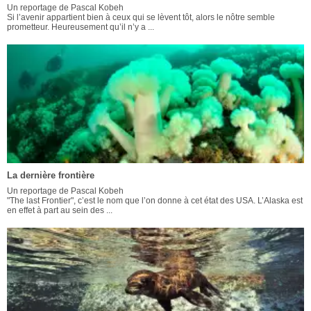
Un reportage de Pascal Kobeh
Si l’avenir appartient bien à ceux qui se lèvent tôt, alors le nôtre semble
prometteur. Heureusement qu’il n’y a ...
La dernière frontière
Un reportage de Pascal Kobeh
"The last Frontier", c’est le nom que l’on donne à cet état des USA. L’Alaska est
en effet à part au sein des ...