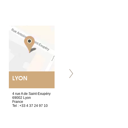
LYON
VILLENEUVE
4 rue A de Saint-Exupéry
Chez Scuba-shop
69002 Lyon
Route d’Arvel, 106
France
1844 Villeneuve
Tel : +33 4 37 24 97 10
Suisse
Tel : +41 21 965 65 00