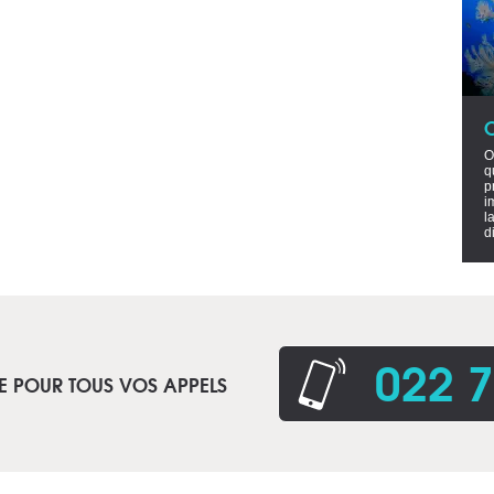
O
q
p
i
l
d
022 7
E POUR TOUS VOS APPELS