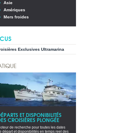
Asie
Amériques
Mers froides
CUS
roisières Exclusives Ultramarina
ATIQUE
ÉPARTS ET DISPONIBILITÉS
DES CROISIÈRES PLONGÉE
oteur de recherche pour toutes les dates
e départ et disponibilités en temps reel des