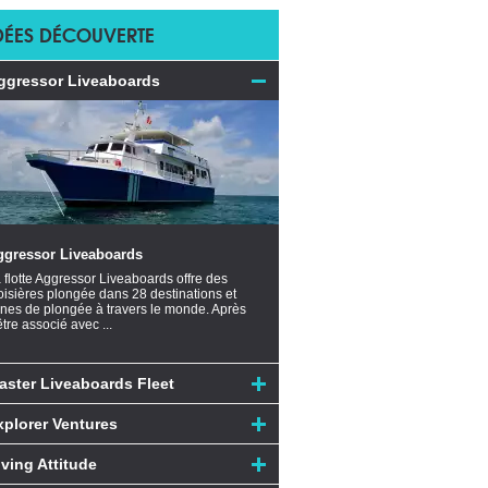
DÉES DÉCOUVERTE
ggressor Liveaboards
ggressor Liveaboards
 flotte Aggressor Liveaboards offre des
oisières plongée dans 28 destinations et
nes de plongée à travers le monde. Après
être associé avec ...
aster Liveaboards Fleet
xplorer Ventures
iving Attitude