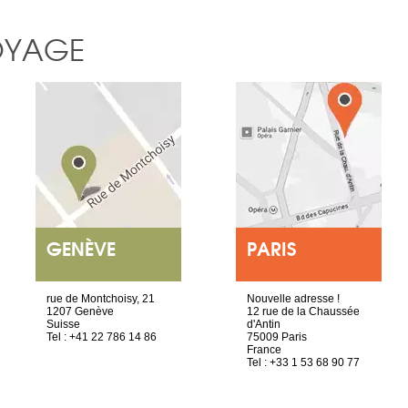
OYAGE
GENÈVE
PARIS
rue de Montchoisy, 21
Nouvelle adresse !
1207 Genève
12 rue de la Chaussée
Suisse
d'Antin
Tel : +41 22 786 14 86
75009 Paris
France
Tel : +33 1 53 68 90 77