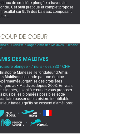
ateaux de croisière plongée à travers le
onde. Cet outil pratique et complet propose
n resultat sur 95% des bateaux composant
tre ...
COUP DE COEUR
AMIS DES MALDIVES
roisière plongée - 7 nuits - dès 3337 CHF
hristophe Manesse, le fondateur d'
Amis
es Maldives
, secondé par une équipe
xpérimentée, organise des croisières
longée aux Maldives depuis 2003. En vrais
assionnés, ils ont à cœur de vous proposer
es plus belles plongées possibles et de
ous faire passer une croisière inoubliable
ur leur bateau qu’ils ne cessent d’améliorer.