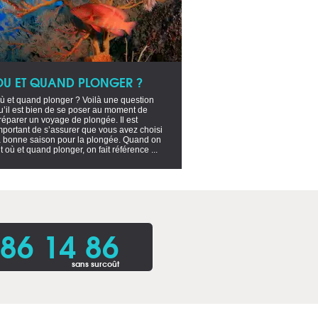
OU ET QUAND PLONGER ?
ù et quand plonger ? Voilà une question
u’il est bien de se poser au moment de
réparer un voyage de plongée. Il est
mportant de s’assurer que vous avez choisi
a bonne saison pour la plongée. Quand on
it où et quand plonger, on fait référence ...
86 14 86
sans surcoût