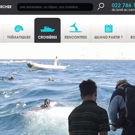
022 786 
ERCHER
du lundi au sam
THÉMATIQUES
CROISIÈRES
RENCONTRES
QUAND PARTIR ?
BO