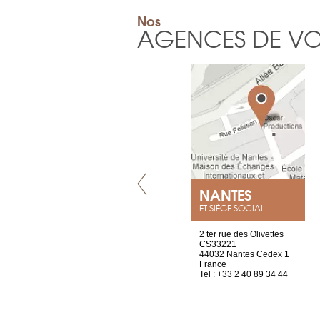
Nos
AGENCES DE V
VILLENEUVE
NANTES
ET SIÈGE SOCIAL
Chez Scuba-shop
2 ter rue des Olivettes
Route d’Arvel, 106
CS33221
1844 Villeneuve
44032 Nantes Cedex 1
Suisse
France
Tel : +41 21 965 65 00
Tel : +33 2 40 89 34 44