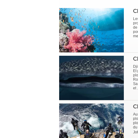
C
Le
pr
de
po
mei
C
Dj
Et
pl
Ro
Sa
et 
C
Au 
pl
pl
du
Jo