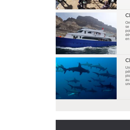
C
Om
se
po
dé
en 
C
Un
pé
pl
au
une