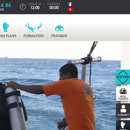
14 86
GENÈVE
PAPEETE
12:00
00:00
edi
NS PLANS
FORMATION
PRATIQUE