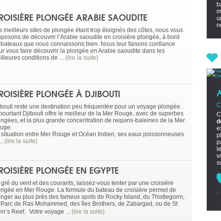
b
m
ROISIÈRE PLONGÉE ARABIE SAOUDITE
u
no
s meilleurs sites de plongée étant trop éloignés des côtes, nous vous
oposons de découvrir l’Arabie saoudite en croisière plongée, à bord
 bateaux que nous connaissons bien. Nous leur faisons confiance
ur vous faire découvrir la plongée en Arabie saoudite dans les
lleures conditions de ...
(lire la suite)
ROISIÈRE PLONGÉE À DJIBOUTI
C
ibouti reste une destination peu fréquentée pour un voyage plongée.
 pourtant Djibouti offre le meilleur de la Mer Rouge, avec de superbes
C
ongées, et la plus grande concentration de requins-baleines de la Mer
d
uge.
e
 situation entre Mer Rouge et Océan Indien, ses eaux poissonneuses
p
...
(lire la suite)
p
l
v
s
ROISIÈRE PLONGÉE EN EGYPTE
gré du vent et des courants, laissez-vous tenter par une croisière
ongée en Mer Rouge. La formule du bateau de croisière permet de
onger au plus près des fameux spots de Rocky Island, du Thistlegorm,
 Parc de Ras Mohammed, des îles Brothers, de Zabargad, ou de St
hn’s Reef. Votre voyage ...
(lire la suite)