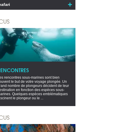
eafari
CUS
RENCONTRES
es rencontres sous-marines sont bien
ouvent le but de votre voyage plongée. Un
rand nombre de plongeurs décident de leur
estination en fonction des espèces sous-
arines. Quelques espèces emblématiques
ascinent le plongeur ou le ...
CUS