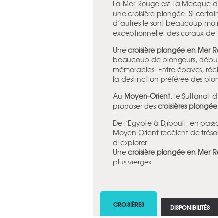
La Mer Rouge est La Mecque des
une croisière plongée. Si certa
d’autres le sont beaucoup moin
exceptionnelle, des coraux de 
Une
croisière plongée en Mer 
beaucoup de plongeurs, débutan
mémorables. Entre épaves, récif
la destination préférée des plon
Au
Moyen-Orient
, le Sultanat
proposer des
croisières plongée
De l’Egypte à Djibouti, en pas
Moyen Orient recèlent de trésor
d’explorer.
Une
croisière plongée en Mer 
plus vierges.
CROISIÈRES
DISPONIBILITÉS