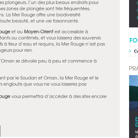
 plongeurs, l’un des plus beaux endroits pour
ines zones de plongée sont très fréquentées,
s. La Mer Rouge offre une biodiversité
toute beauté, et une vie foisonnante.
Rouge
et au
Moyen-Orient
est accessible à
ts ou confirmés, et vous laissera des souvenirs
FO
s à fleur d’eau et requins, la Mer Rouge n’est pas
geurs pour rien.
C
 d’Oman se dévoile peu à peu et commence à
.
PR
sant par le Soudan et Oman, la Mer Rouge et le
s engloutis que vous ne vous lasserez pas
Rouge
vous permettra d’accéder à des sites encore
D
M
d