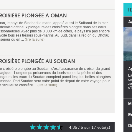
I
ROISIÈRE PLONGÉE À OMAN
A
an, le pays de Sindbad le marin, appelé aussi le Sultanat de la mer
 devait d’offrir aux plongeurs des croisières plongée dans ses eaux
issonneuses. Avec plus de 3 000 km de côtes, le pays n’a pas encore
voilé tous ses trésors sous-marins. Au Sud, dans la région du Dhofar,
séjour ou en ...
(lire la suite)
ROISIÈRE PLONGÉE AU SOUDAN
e croisière plongée au Soudan, c’est l’assurance de croiser du grand
A
lagique ! Longtemps préservées du tourisme, de la pêche et des
La
ongeurs, les eaux du Soudan comptent parmi les plus belles plongées
cr
 monde. Port Soudan sera votre point de départ de votre voyage pour
zo
 fabuleuse croisière ...
(lire la suite)
s’
M
E
D
4.35
/ 5 sur
17
vote(s)