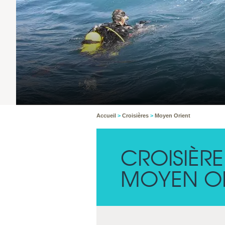
Accueil
>
Croisières
>
Moyen Orient
CROISIÈR
MOYEN OR