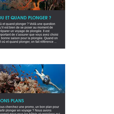
OU ET QUAND PLONGER ?
ù et quand plonger ? Voilà une question
u’il est bien de se poser au moment de
réparer un voyage de plongée. Il est
mportant de s’assurer que vous avez choisi
a bonne saison pour la plongée. Quand on
it où et quand plonger, on fait référence ...
BONS PLANS
ous cherchez une promo, un bon plan pour
artir plonger en voyage ? Nous avons