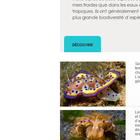
mers froides que dans les eaux
tropiques, ils ont généralement 
plus grande biodiversité d’espè
DÉCOUVRIR
Sa
fem
cha
L’
gé
Le
et 
d’
ex
dos
res