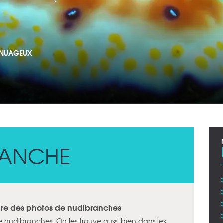
T NUAGEUX
RANCHE
faire des photos de nudibranches
de nudibranches. On les trouve aussi bien dans les