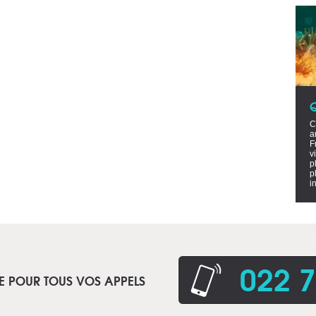
C
a
F
v
p
p
i
022 7
E POUR TOUS VOS APPELS