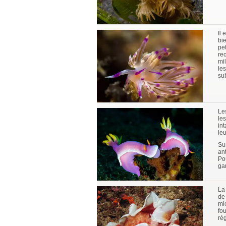
Il
bi
pet
re
mi
les
su
Le
le
int
leu
Su
an
Po
ga
La
de
mi
fo
ré