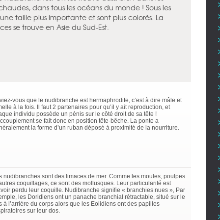
 chaudes, dans tous les océans du monde ! Sous les
une taille plus importante et sont plus colorés. La
ces se trouve en Asie du Sud-Est.
viez-vous que le nudibranche est hermaphrodite, c’est à dire mâle et
elle à la fois. Il faut 2 partenaires pour qu’il y ait reproduction, et
que individu possède un pénis sur le côté droit de sa tête !
accouplement se fait donc en position tête-bêche. La ponte a
néralement la forme d’un ruban déposé à proximité de la nourriture.
s nudibranches sont des limaces de mer. Comme les moules, poulpes
autres coquillages, ce sont des mollusques. Leur particularité est
avoir perdu leur coquille. Nudibranche signifie « branchies nues », Par
emple, les Doridiens ont un panache branchial rétractable, situé sur le
 à l’arrière du corps alors que les Eolidiens ont des papilles
piratoires sur leur dos.