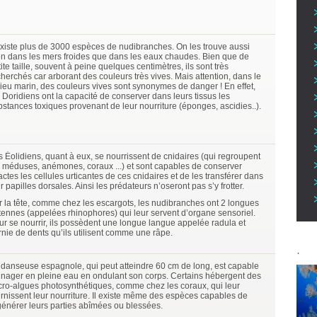
 existe plus de 3000 espèces de nudibranches. On les trouve aussi
en dans les mers froides que dans les eaux chaudes. Bien que de
ite taille, souvent à peine quelques centimètres, ils sont très
cherchés car arborant des couleurs très vives. Mais attention, dans le
lieu marin, des couleurs vives sont synonymes de danger ! En effet,
 Doridiens ont la capacité de conserver dans leurs tissus les
bstances toxiques provenant de leur nourriture (éponges, ascidies..).
s Éolidiens, quant à eux, se nourrissent de cnidaires (qui regroupent
s méduses, anémones, coraux ...) et sont capables de conserver
actes les cellules urticantes de ces cnidaires et de les transférer dans
r papilles dorsales. Ainsi les prédateurs n’oseront pas s’y frotter.
r la tête, comme chez les escargots, les nudibranches ont 2 longues
tennes (appelées rhinophores) qui leur servent d’organe sensoriel.
ur se nourrir, ils possèdent une longue langue appelée radula et
rnie de dents qu’ils utilisent comme une râpe.
.
 danseuse espagnole, qui peut atteindre 60 cm de long, est capable
 nager en pleine eau en ondulant son corps. Certains hébergent des
cro-algues photosynthétiques, comme chez les coraux, qui leur
urnissent leur nourriture. Il existe même des espèces capables de
générer leurs parties abîmées ou blessées.