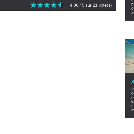
r
p
4.86
/ 5 sur
21
vote(s)
o
a
.
P
q
n
l
e
a
.