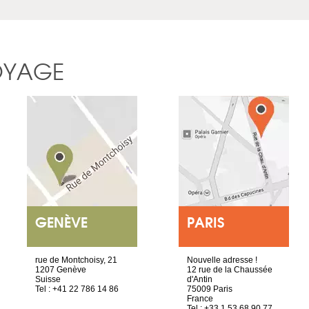
OYAGE
GENÈVE
PARIS
rue de Montchoisy, 21
Nouvelle adresse !
1207 Genève
12 rue de la Chaussée
Suisse
d'Antin
Tel : +41 22 786 14 86
75009 Paris
France
Tel : +33 1 53 68 90 77