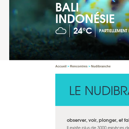
BALI
INDONÉSIE
24°C
PARTIELLEMEN
Accueil
>
Rencontres
>
Nudibranche
LE NUDIB
observer, voir, plonger, et 
Il existe plus de 3000 espèces 