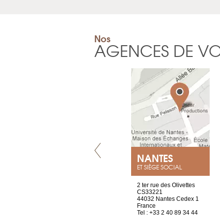
Nos
AGENCES DE V
VILLENEUVE
NANTES
ET SIÈGE SOCIAL
Chez Scuba-shop
2 ter rue des Olivettes
Route d’Arvel, 106
CS33221
1844 Villeneuve
44032 Nantes Cedex 1
Suisse
France
Tel : +41 21 965 65 00
Tel : +33 2 40 89 34 44