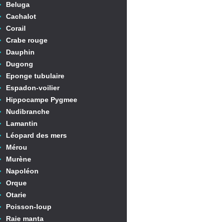
Beluga
Cachalot
Corail
Crabe rouge
Dauphin
Dugong
Eponge tubulaire
Espadon-voilier
Hippocampe Pygmee
Nudibranche
Lamantin
Léopard des mers
Mérou
Murène
Napoléon
Orque
Otarie
Poisson-loup
Raie manta