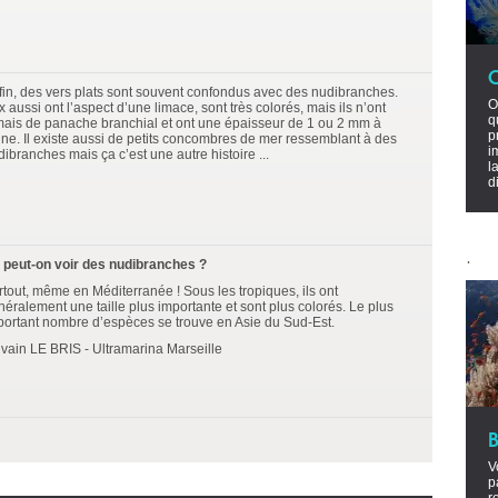
fin, des vers plats sont souvent confondus avec des nudibranches.
O
 aussi ont l’aspect d’une limace, sont très colorés, mais ils n’ont
q
mais de panache branchial et ont une épaisseur de 1 ou 2 mm à
p
ine. Il existe aussi de petits concombres de mer ressemblant à des
i
ibranches mais ça c’est une autre histoire ...
l
d
.
 peut-on voir des nudibranches ?
rtout, même en Méditerranée ! Sous les tropiques, ils ont
néralement une taille plus importante et sont plus colorés. Le plus
portant nombre d’espèces se trouve en Asie du Sud-Est.
lvain LE BRIS - Ultramarina Marseille
V
p