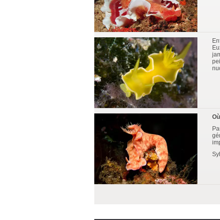
En
Eux
ja
pe
nud
Où
Pa
gé
im
Sy