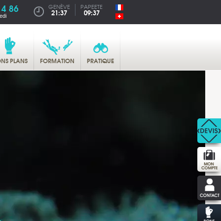
14 86
GENÈVE
PAPEETE
21:37
09:37
edi
NS PLANS
FORMATION
PRATIQUE