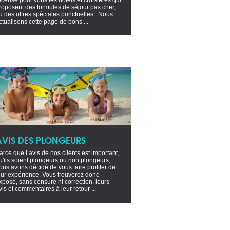
ecensé pour vous les hôtels et croisières qui
roposent des formules de séjour pas cher,
u des offres spéciales ponctuelles. Nous
ctualisons cette page de bons ...
AVIS DES PLONGEURS
arce que l’avis de nos clients est important,
u'ils soient plongeurs ou non plongeurs,
ous avons décidé de vous faire profiter de
eur expérience. Vous trouverez donc
xposé, sans censure ni correction, leurs
vis et commentaires à leur retour ...