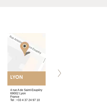
LYON
VILLENEUVE
4 rue A de Saint-Exupéry
Chez Scuba-shop
69002 Lyon
Route d’Arvel, 106
France
1844 Villeneuve
Tel : +33 4 37 24 97 10
Suisse
Tel : +41 21 965 65 00