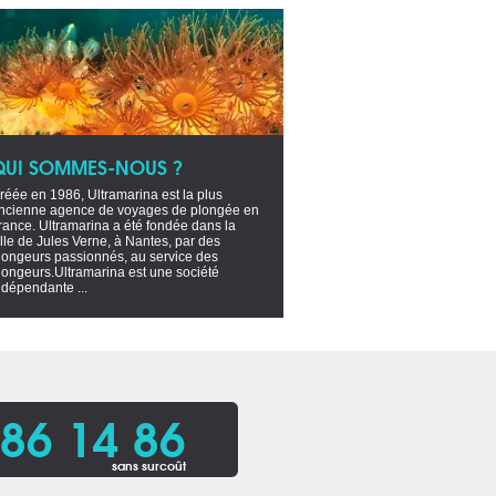
QUI SOMMES-NOUS ?
réée en 1986, Ultramarina est la plus
ncienne agence de voyages de plongée en
rance. Ultramarina a été fondée dans la
ille de Jules Verne, à Nantes, par des
longeurs passionnés, au service des
longeurs.Ultramarina est une société
ndépendante ...
86 14 86
sans surcoût