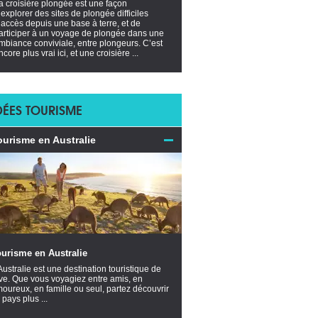
a croisière plongée est une façon
’explorer des sites de plongée difficiles
’accès depuis une base à terre, et de
articiper à un voyage de plongée dans une
mbiance conviviale, entre plongeurs. C’est
ncore plus vrai ici, et une croisière ...
DÉES TOURISME
ourisme en Australie
urisme en Australie
Australie est une destination touristique de
ve. Que vous voyagiez entre amis, en
oureux, en famille ou seul, partez découvrir
 pays plus ...