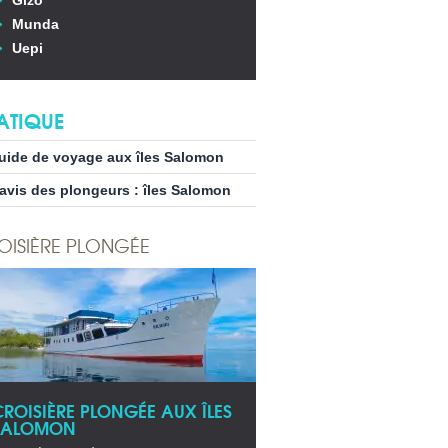
Gizo
Munda
Uepi
ATIQUE
uide de voyage aux îles Salomon
’avis des plongeurs : îles Salomon
OISIÈRE PLONGÉE
CROISIÈRE PLONGÉE AUX ÎLES
SALOMON