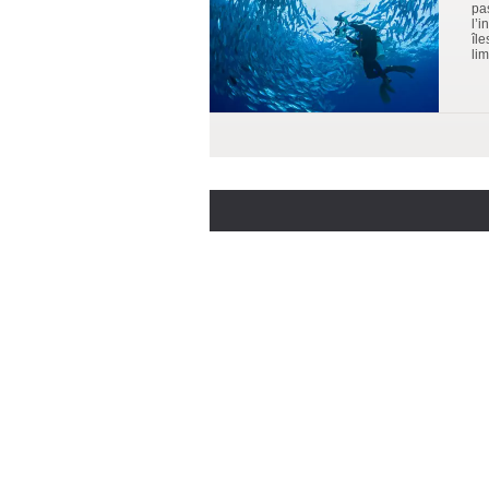
pa
l’
île
lim