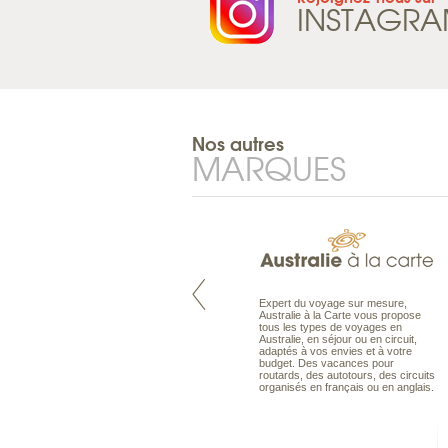
INSTAGR
Nos autres
MARQUES
Pacifique à la carte est le spécialiste
Expert du voyage sur mesure,
des voyages dans le Pacifique.
Australie à la Carte vous propose
Partez à l’autre bout du monde, en
tous les types de voyages en
séjour ou en croisière, pour
Australie, en séjour ou en circuit,
découvrir des peuples et des îles
adaptés à vos envies et à votre
toujours plus surprenants, en hôtels
budget. Des vacances pour
de luxe, comme dans des pensions
routards, des autotours, des circuits
de charme.
organisés en français ou en anglais.