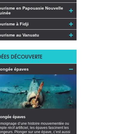
ourisme en Papouasie Nouvelle
uinée
ourisme à Fidji
ourisme au Vanuatu
DÉES DÉCOUVERTE
longée épaves
longée épaves
moignage d’une histoire mouvementée ou
mple récif artificiel, les épaves fascinent les
ongeurs. Plonger sur une épave, c’est aussi