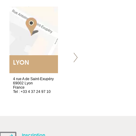
LYON
VILLENEUVE
4 rue A de Saint-Exupéry
Chez Scuba-shop
69002 Lyon
Route d’Arvel, 106
France
1844 Villeneuve
Tel : +33 4 37 24 97 10
Suisse
Tel : +41 21 965 65 00
Inscription