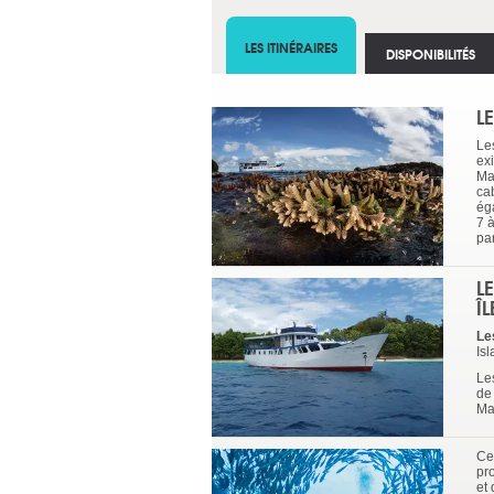
LES ITINÉRAIRES
DISPONIBILITÉS
L
Le
ex
Ma
ca
ég
7 
par
L
Î
Le
Isl
Le
de
Ma
Ce
pr
et