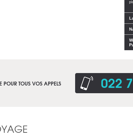
pl
L
NA
W
P
022 7
E POUR TOUS VOS APPELS
OYAGE