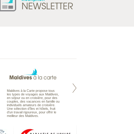
NEWSLETTER
Maldives à la Carte propose tous
Notre site Odyssee est un portail
les types de voyages aux Maldives,
qui regroupe l’ensemble de nos
en séjour ou en croisière, pour des
offres de voyages. Vous trouverez
couples, des vacances en famille ou
une carte interactive, la gestion des
individuels amateurs de croisière.
listes de mariage et voyages de
Une sélection d’îles et hôtels, fruit
noces. Vous pourrez aussi vous
d’un travail rigoureux, pour offrir le
abonnez à nos Newsletters.
meilleur des Maldives.