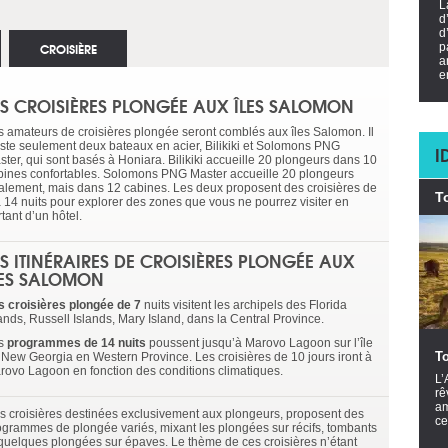
L
d
d
CROISIÈRE
p
a
e
ES CROISIÈRES PLONGÉE AUX ÎLES SALOMON
s amateurs de croisières plongée seront comblés aux îles Salomon. Il
iste seulement deux bateaux en acier, Bilikiki et Solomons PNG
I
ster, qui sont basés à Honiara. Bilikiki accueille 20 plongeurs dans 10
bines confortables. Solomons PNG Master accueille 20 plongeurs
alement, mais dans 12 cabines. Les deux proposent des croisières de
T
à 14 nuits pour explorer des zones que vous ne pourrez visiter en
tant d’un hôtel.
ES ITINÉRAIRES DE CROISIÈRES PLONGÉE AUX
LES SALOMON
s croisières plongée de 7
nuits visitent les archipels des Florida
ands, Russell Islands, Mary Island, dans la Central Province.
s
programmes de 14 nuits
poussent jusqu’à Marovo Lagoon sur l’île
To
 New Georgia en Western Province. Les croisières de 10 jours iront à
rovo Lagoon en fonction des conditions climatiques.
L’
rê
am
s croisières destinées exclusivement aux plongeurs, proposent des
ce
ogrammes de plongée variés, mixant les plongées sur récifs, tombants
 quelques plongées sur épaves. Le thème de ces croisières n’étant