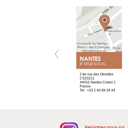
VILLENEUVE
NANTES
ET SIÈGE SOCIAL
Chez Scuba-shop
2 ter rue des Olivettes
Route d’Arvel, 106
CS33221
1844 Villeneuve
44032 Nantes Cedex 1
Suisse
France
Tel : +41 21 965 65 00
Tel : +33 2 40 89 34 44
Rejoignez-nous sur