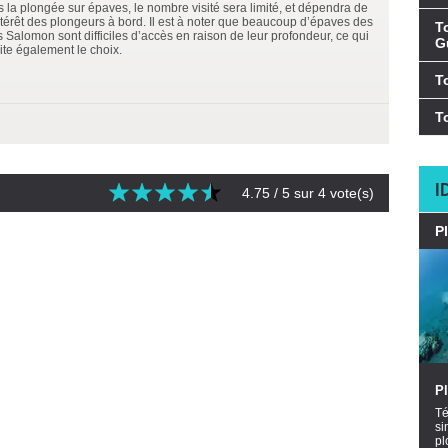
s la plongée sur épaves, le nombre visité sera limité, et dépendra de
intérêt des plongeurs à bord. Il est à noter que beaucoup d’épaves des
T
s Salomon sont difficiles d’accès en raison de leur profondeur, ce qui
G
ite également le choix.
T
T
I
4.75
/ 5 sur
4
vote(s)
P
P
Té
si
pl