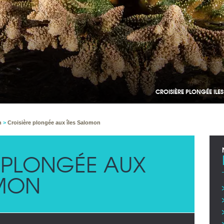
CROISIÈRE PLONGÉE ILE
on
>
Croisière plongée aux îles Salomon
E PLONGÉE AUX
OMON