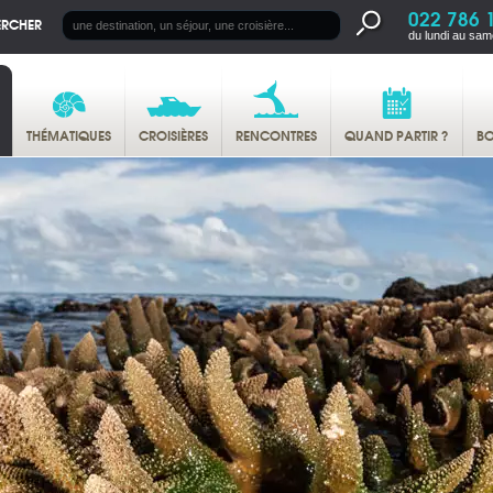
022 786 
ERCHER
du lundi au sam
THÉMATIQUES
CROISIÈRES
RENCONTRES
QUAND PARTIR ?
BO