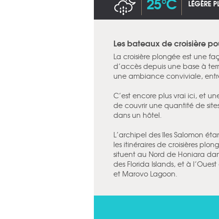
25°C
LÉGÈRE P
Les bateaux de croisière po
La croisière plongée est une faç
d’accès depuis une base à ter
une ambiance conviviale, entr
C’est encore plus vrai ici, et 
de couvrir une quantité de sites
dans un hôtel.
L’archipel des îles Salomon éta
les itinéraires de croisières plon
situent au Nord de Honiara dans
des Florida Islands, et à l’Oue
et Marovo Lagoon.