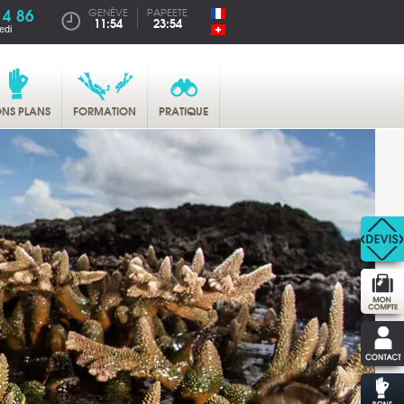
14 86
GENÈVE
PAPEETE
11:54
23:54
edi
NS PLANS
FORMATION
PRATIQUE