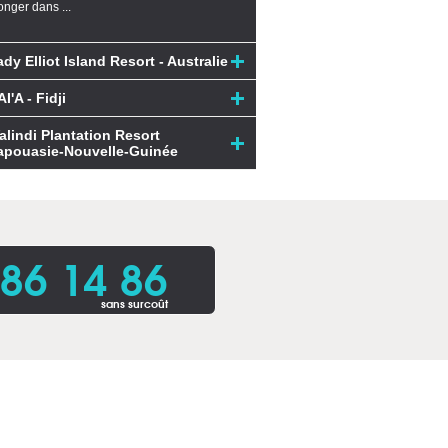
onger dans ...
ady Elliot Island Resort - Australie
I'A - Fidji
alindi Plantation Resort
apouasie-Nouvelle-Guinée
86 14 86
sans surcoût