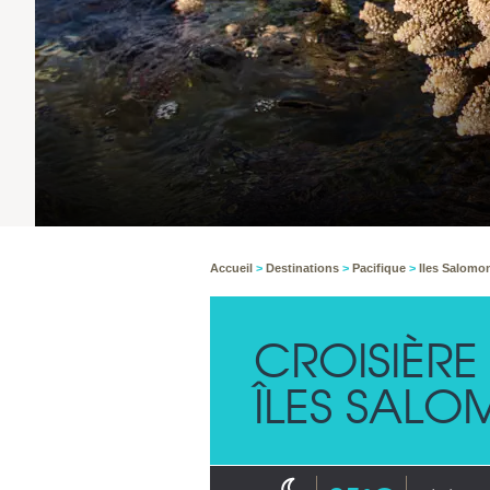
Accueil
>
Destinations
>
Pacifique
>
Iles Salom
CROISIÈR
ÎLES SAL