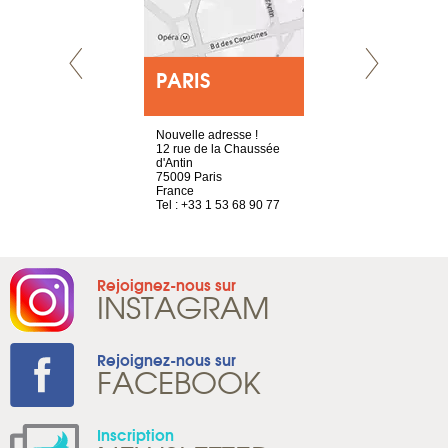
E
PARIS
LYON
choisy, 21
Nouvelle adresse !
4 rue A de S
ve
12 rue de la Chaussée
69002 Lyon
d'Antin
France
2 786 14 86
75009 Paris
Tel : +33 4 3
France
Tel : +33 1 53 68 90 77
Rejoignez-nous sur
INSTAGRAM
Rejoignez-nous sur
FACEBOOK
Inscription