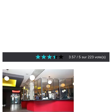
3.57
/ 5 sur
223
vote(s)