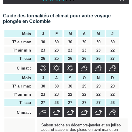
Guide des formalités et climat pour votre voyage
plongée en Colombie
Mois
J
F
M
A
M
J
T° air max
30
30
30
30
30
30
T° air min
23
23
23
23
23
22
T° eau
26
25
26
26
26
27
Climat :
Mois
J
A
S
O
N
D
T° air max
30
30
30
29
29
29
T° air min
23
23
22
22
22
22
T° eau
27
26
27
27
27
26
Climat :
Saison sèche en décembre-janvier et en juillet-
août, et saisons des pluies en avril-mai et en