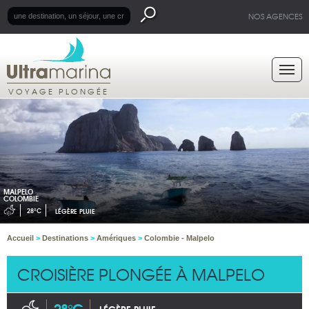
NOS AGENCES
VOYAGE PLONGÉE
MALPELO
COLOMBIE
28°C
LÉGÈRE PLUIE
Accueil
>
Destinations
>
Amériques
>
Colombie - Malpelo
CROISIÈRE PLONGÉE À MALPELO
28°C