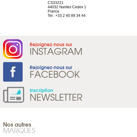
el, 106
CS33221
1207 Genèv
neuve
44032 Nantes Cedex 1
Suisse
France
Tel : +41 22 
1 965 65 00
Tel : +33 2 40 89 34 44
Rejoignez-nous sur
INSTAGRAM
Rejoignez-nous sur
FACEBOOK
Inscription
NEWSLETTER
Nos autres
MARQUES