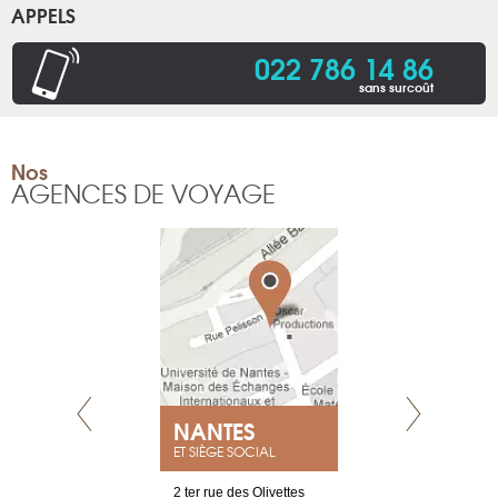
APPELS
022 786 14 86
sans surcoût
Nos
AGENCES DE VOYAGE
NEUVE
NANTES
GENÈV
ET SIÈGE SOCIAL
a-shop
2 ter rue des Olivettes
rue de Montc