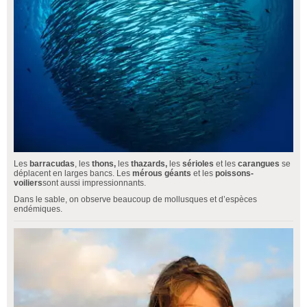
Les
barracudas
, les
thons,
les
thazards,
les
sérioles
et les
carangues
se
déplacent en larges bancs. Les
mérous géants
et les
poissons-
voiliers
sont aussi impressionnants.
Dans le sable, on observe beaucoup de mollusques et d’espèces
endémiques.