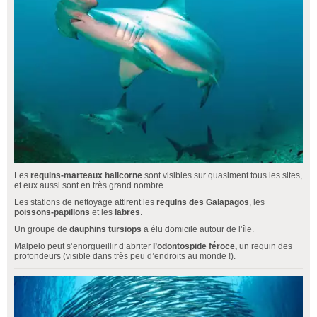
Les
requins-marteaux halicorne
sont visibles sur quasiment tous les sites,
et eux aussi sont en très grand nombre.
Les stations de nettoyage attirent les
requins des Galapagos
, les
poissons-papillons
et les
labres
.
Un groupe de
dauphins tursiops
a élu domicile autour de l’île.
Malpelo peut s’enorgueillir d’abriter
l’odontospide féroce,
un requin des
profondeurs (visible dans très peu d’endroits au monde !).