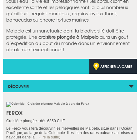
Sous l’eau, la vie est impressionnante ! Les coraux sont en
excellente santé et les pélagiques sont ici plus nombreux
qu’ailleurs : requins-marteaux, requins soyeux,thons,
barracudas ou encore tortues marines.
Malpelo est un sanctuaire dont la biodiversité doit être
protégée. Une
croisière plongée à Malpelo
aura un goût
d’expédition au bout du monde dans un environnement
absolument exceptionnel !
AFFICHER LA CARTE
DÉCOUVRIR
FEROX
Croisière plongée - dès 6350 CHF
Le Ferox vous fera découvrir les merveilles de Malpelo, situé dans l’Océan
Pacifique, au large de la Colombie. Il est l’un des rares bateaux autorisés à
naviguer dans la ...
(lire la suite)