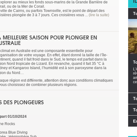
I
explorer au mieux les fonds sous-marins de la Grande Barrière de
ail, ou de la Mer de Corail.
ville de Cairns, ou parfois Townsville, est le point de départ des
T
isières plongée de 3 à 7 jours. Ces croisières vous ...
(lire la suite)
A MEILLEURE SAISON POUR PLONGER EN
USTRALIE
 climat en Australie est une composante essentielle pour
rganisation de votre voyage. En effet, étant donné la taille de l’île-
tinent, quand il fait froid dans le Sud, le temps est parfait dans la
To
ion Nord tropicale de Lizard. En revanche, quand il fait 35 °C à
dney et Kangaroo Island, l’humidité est à son paroxysme dans la
L’
gion du Nord…
rê
am
aque région est différente, attention donc aux conditions climatiques
ce
 vous choisissez de combiner plusieurs régions.
T
IS DES PLONGEURS
T
part 01/10/2024
E
The Rocks
orea Blue Diving
ngée : Hémisphère Sub