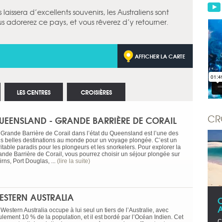
issera d’excellents souvenirs, les Australiens sont
s adorerez ce pays, et vous rêverez d’y retourner.
AFFICHER LA CARTE
LES CENTRES
CROISIÈRES
CR
UEENSLAND - GRANDE BARRIÈRE DE CORAIL
 Grande Barrière de Corail dans l’état du Queensland est l’une des
us belles destinations au monde pour un voyage plongée. C’est un
itable paradis pour les plongeurs et les snorkelers. Pour explorer la
ande Barrière de Corail, vous pourrez choisir un séjour plongée sur
rns, Port Douglas, ...
(lire la suite)
ESTERN AUSTRALIA
Western Australia occupe à lui seul un tiers de l’Australie, avec
ulement 10 % de la population, et il est bordé par l’Océan Indien. Cet
C