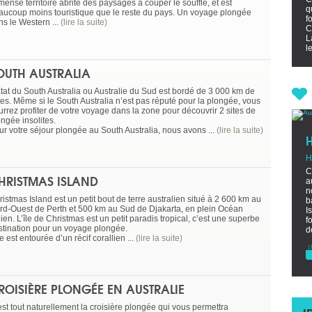
ense territoire abrite des paysages à couper le souffle, et est
q
aucoup moins touristique que le reste du pays. Un voyage plongée
f
ns le Western ...
(lire la suite)
C
L
l
OUTH AUSTRALIA
Etat du South Australia ou Australie du Sud est bordé de 3 000 km de
tes. Même si le South Australia n’est pas réputé pour la plongée, vous
urrez profiter de votre voyage dans la zone pour découvrir 2 sites de
ngée insolites.
ur votre séjour plongée au South Australia, nous avons ...
(lire la suite)
H
C
HRISTMAS ISLAND
a
n
istmas Island est un petit bout de terre australien situé à 2 600 km au
b
rd-Ouest de Perth et 500 km au Sud de Djakarta, en plein Océan
I
ien. L’île de Christmas est un petit paradis tropical, c’est une superbe
f
stination pour un voyage plongée.
d
le est entourée d’un récif corallien ...
(lire la suite)
ROISIÈRE PLONGÉE EN AUSTRALIE
est tout naturellement la croisière plongée qui vous permettra