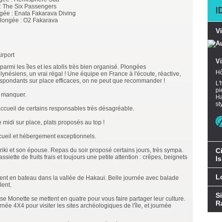
 : The Six Passengers
I
ngée : Enata Fakarava Diving
Plongée : O2 Fakarava
V
irport
V
armi les îles et les atolls très bien organisé. Plongées
Hô
lynésiens, un vrai régal ! Une équipe en France à l'écoute, réactive,
respondants sur place efficaces, on ne peut que recommander !
L'
pi
s manquer.
Ha
st
ccueil de certains responsables très désagréable.
 midi sur place, plats proposés au top !
ccueil et hébergement exceptionnels.
iki et son épouse. Repas du soir proposé certains jours, très sympa.
C
siette de fruits frais et toujours une petite attention : crêpes, beignets
I
L
nt en bateau dans la vallée de Hakaui. Belle journée avec balade
lent.
S
e Monette se mettent en quatre pour vous faire partager leur culture.
R
née 4X4 pour visiter les sites archéologiques de l'île, et journée