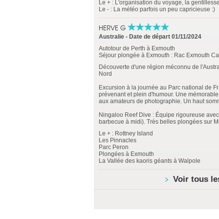
Le + : L'organisation du voyage, la gentille
Le - : La météo parfois un peu capricieuse :)
HERVE G
Australie
-
Date de départ 01/11/2024
Autotour de Perth à Exmouth
Séjour plongée à Exmouth : Rac Exmouth Cap
Découverte d'une région méconnu de l'Australi
Nord
Excursion à la journée au Parc national de F
prévenant et plein d'humour. Une mémorabl
aux amateurs de photographie. Un haut som
Ningaloo Reef Dive : Équipe rigoureuse avec
barbecue à midi). Très belles plongées sur M
Le + : Rottney Island
Les Pinnacles
Parc Peron
Plongées à Exmouth
La Vallée des kaoris géants à Walpole
Voir tous l