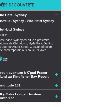
DÉES DÉCOUVERTE
ibe Hotel Sydney
ibe Hotel Sydney
tel 4*
hôtel Vibe Sydney est situé à proximité
étonne de Chinatown, Hyde Park, Darling
rbour et Oxford Street. C’est un hôtel de
yle contemporain aux couleurs vives.
ircuit aventure à K'gari Fraser
sland au Kingfisher Bay Resort
ongitude 131
ilky Oaks Lodge, Daintree
ainforest