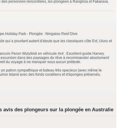
sse des personnes rencontrées, les plongées à Rangiroa et Fakarava.
e Holiday Park - Plongée : Ningaloo Reef Dive
e qui a pourtant autant d'atouts que les classiques côte Est, Uluru et
rancois Peron Wulyibidi en véhicule 4x4 : Excellent guide Harvey
e excursion dans des paysages de rêve à recommander absolument
met du voyage à ne manquer sous aucun prétexte.
 un patron sympathique et bateau très spacieux (avec même le
uiron Island avec des fonds coralliens et d'éponges préservés.
es avis des plongeurs sur la plongée en Australie