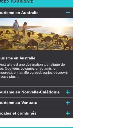
DÉES TOURISME
ourisme en Australie
urisme en Australie
Australie est une destination touristique de
ve. Que vous voyagiez entre amis, en
oureux, en famille ou seul, partez découvrir
 pays plus ...
ourisme en Nouvelle-Calédonie
ourisme au Vanuatu
scales et combinés