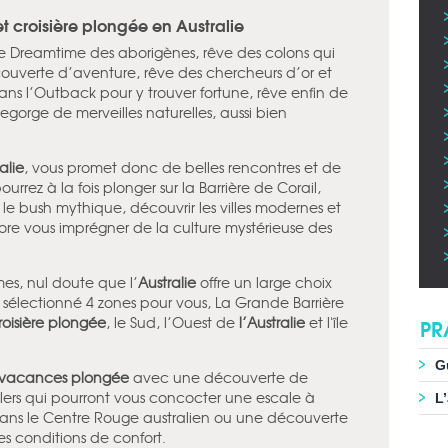
et croisière plongée en Australie
, le Dreamtime des aborigènes, rêve des colons qui
couverte d’aventure, rêve des chercheurs d’or et
ans l’Outback pour y trouver fortune, rêve enfin de
egorge de merveilles naturelles, aussi bien
alie
, vous promet donc de belles rencontres et de
rrez à la fois plonger sur la Barrière de Corail,
ou le bush mythique, découvrir les villes modernes et
ore vous imprégner de la culture mystérieuse des
es, nul doute que l’
Australie
offre un large choix
sélectionné 4 zones pour vous, La Grande Barrière
roisière plongée
, le Sud, l’Ouest de
l’Australie
et l'île
PR
G
vacances plongée
avec une découverte de
illers qui pourront vous concocter une escale à
L
ans le Centre Rouge australien ou une découverte
s conditions de confort.