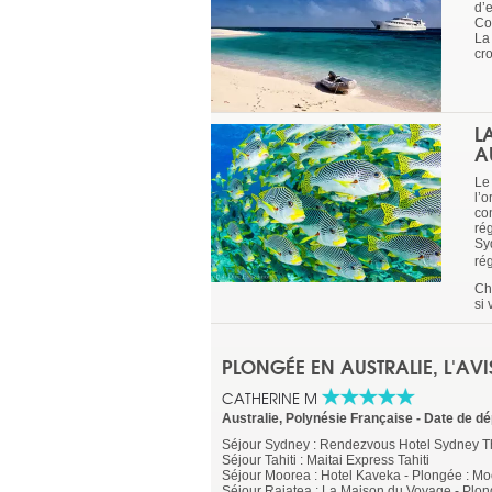
d’
Cor
La 
cro
L
A
Le
l’o
con
rég
Sy
ré
Ch
si
PLONGÉE EN AUSTRALIE, L'AV
CATHERINE M
Australie
,
Polynésie Française
-
Date de dé
Séjour Sydney : Rendezvous Hotel Sydney 
Séjour Tahiti : Maitai Express Tahiti
Séjour Moorea : Hotel Kaveka - Plongée : Mo
Séjour Raiatea : La Maison du Voyage - Plo