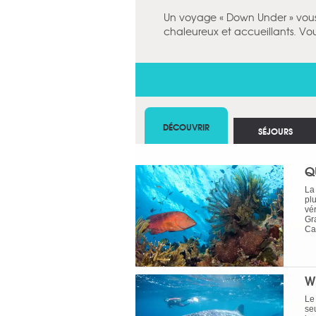
Un voyage « Down Under » vous la
chaleureux et accueillants. Vou
DÉCOUVRIR
SÉJOURS
Q
La
pl
vér
Gr
Cai
W
Le 
se