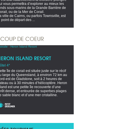
ui vous permettra d’explorer au mieux les
onds sous-marins de la Grande Barrière de
orail, ou de la Mer de Corail.
a ville de Cairns, ou parfois Townsville, est
e point de départ des ...
COUP DE COEUR
HERON ISLAND RESORT
ôtel 4*
ette île de corail est située juste sur le récif
u large du Queensland, à environ 72 km au
ord-est de Gladstone, soit à 2 heures de
ateau ou à 30 minutes d’hélicoptère. Heron
sland est une petite île recouverte d’une
orêt dense, et entourée de superbes plages
e sable blanc et d’une mer cristalline.