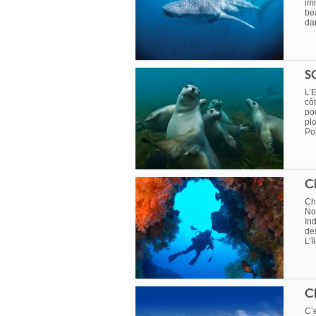
imm
be
da
S
L’
cô
po
plo
Po
C
Chr
No
Ind
de
L’î
C
C’