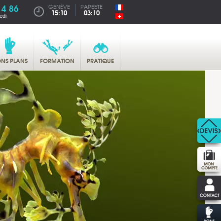
14 86
GENÈVE
PAPEETE
15:10
03:10
edi
NS PLANS
FORMATION
PRATIQUE