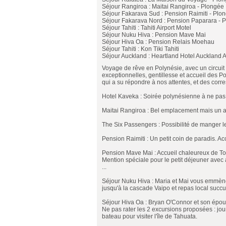
Séjour Rangiroa : Maitai Rangiroa - Plongée
Séjour Fakarava Sud : Pension Raimiti - Plo
Séjour Fakarava Nord : Pension Paparara - 
Séjour Tahiti : Tahiti Airport Motel
Séjour Nuku Hiva : Pension Mave Mai
Séjour Hiva Oa : Pension Relais Moehau
Séjour Tahiti : Kon Tiki Tahiti
Séjour Auckland : Heartland Hotel Auckland A
Voyage de rêve en Polynésie, avec un circuit p
exceptionnelles, gentillesse et accueil des Po
qui a su répondre à nos attentes, et des cor
Hotel Kaveka : Soirée polynésienne à ne pa
Maitai Rangiroa : Bel emplacement mais un a
The Six Passengers : Possibilité de manger le
Pension Raimiti : Un petit coin de paradis. A
Pension Mave Mai : Accueil chaleureux de Tor
Mention spéciale pour le petit déjeuner avec as
...
Séjour Nuku Hiva : Maria et Mai vous emmène
jusqu'à la cascade Vaipo et repas local succu
Séjour Hiva Oa : Bryan O'Connor et son épous
Ne pas rater les 2 excursions proposées : jour
bateau pour visiter l'île de Tahuata.