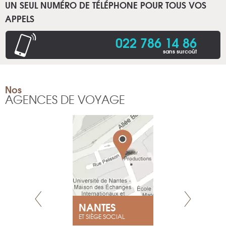
UN SEUL NUMÉRO DE TÉLÉPHONE POUR TOUS VOS
APPELS
022 786 14 86
sans surcoût
Nos
AGENCES DE VOYAGE
NEUVE
NANTES
GENÈV
ET SIÈGE SOCIAL