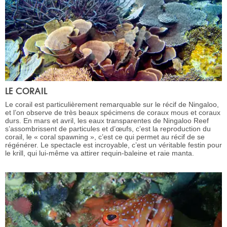
LE CORAIL
Le corail est particulièrement remarquable sur le récif de Ningaloo,
et l’on observe de très beaux spécimens de coraux mous et coraux
durs. En mars et avril, les eaux transparentes de Ningaloo Reef
s’assombrissent de particules et d’œufs, c’est la reproduction du
corail, le « coral spawning », c’est ce qui permet au récif de se
régénérer. Le spectacle est incroyable, c’est un véritable festin pour
le krill, qui lui-même va attirer requin-baleine et raie manta.