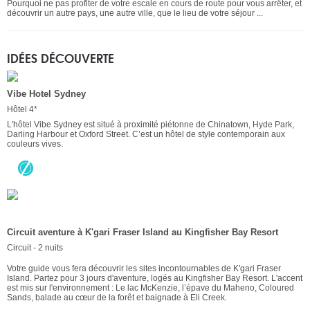
Pourquoi ne pas profiter de votre escale en cours de route pour vous arrêter, et
découvrir un autre pays, une autre ville, que le lieu de votre séjour ...
IDÉES DÉCOUVERTE
Vibe Hotel Sydney
Hôtel 4*
L'hôtel Vibe Sydney est situé à proximité piétonne de Chinatown, Hyde Park,
Darling Harbour et Oxford Street. C’est un hôtel de style contemporain aux
couleurs vives.
Circuit aventure à K'gari Fraser Island au Kingfisher Bay Resort
Circuit - 2 nuits
Votre guide vous fera découvrir les sites incontournables de K'gari Fraser
Island. Partez pour 3 jours d'aventure, logés au Kingfisher Bay Resort. L'accent
est mis sur l'environnement : Le lac McKenzie, l’épave du Maheno, Coloured
Sands, balade au cœur de la forêt et baignade à Eli Creek.