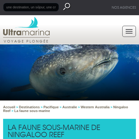
NOS AGENCES
VOYAGE PLONGÉE
Accueil
>
Destinations
>
Pacifique
>
Australie
>
Western Australia
>
Ningaloo
Reef
>
La faune sous-marine
LA FAUNE SOUS-MARINE DE
NINGALOO REEF