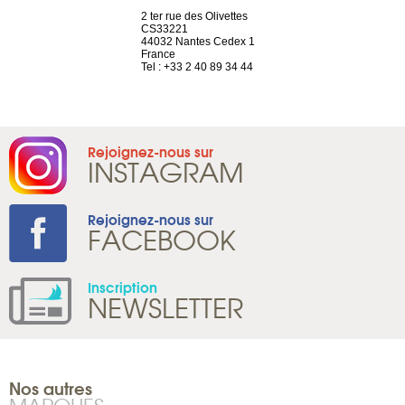
a-shop
2 ter rue des Olivettes
rue de Montc
el, 106
CS33221
1207 Genèv
neuve
44032 Nantes Cedex 1
Suisse
France
Tel : +41 22 
1 965 65 00
Tel : +33 2 40 89 34 44
Rejoignez-nous sur
INSTAGRAM
Rejoignez-nous sur
FACEBOOK
Inscription
NEWSLETTER
Nos autres