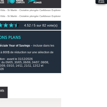
4.52
/ 5 sur
82
vote(s)
ONS PLANS
éciale Year of Savings
– incluse dans les
à 800$ de réduction sur une sélection de
.
ion : avant le 31/12/2026
: du 09/05, 30/05, 06/06, 04/07, 08/08,
2/09, 03/10, 14/11, 21/11, 12/12 et
026
ITÉS