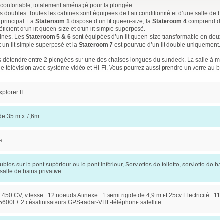
 confortable, totalement aménagé pour la plongée.
 doubles. Toutes les cabines sont équipées de l’air conditionné et d’une salle de 
 principal. La
Stateroom 1
dispose d’un lit queen-size, la
Stateroom 4
comprend de
ficient d’un lit queen-size et d’un lit simple superposé.
bines. Les
Stateroom 5 & 6
sont équipées d’un lit queen-size transformable en deux 
t un lit simple superposé et la
Stateroom 7
est pourvue d’un lit double uniquement.
us détendre entre 2 plongées sur une des chaises longues du sundeck. La salle à m
ne télévision avec système vidéo et Hi-Fi. Vous pourrez aussi prendre un verre au b
plorer II
de 35 m x 7,6m.
s
bles sur le pont supérieur ou le pont inférieur, Serviettes de toilette, serviette de ba
salle de bains privative.
 450 CV, vitesse : 12 noeuds Annexe : 1 semi rigide de 4,9 m et 25cv Electricité : 1
5600l + 2 désalinisateurs GPS-radar-VHF-téléphone satellite