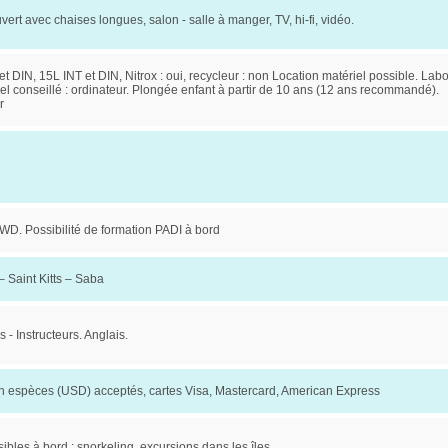
ert avec chaises longues, salon - salle à manger, TV, hi-fi, vidéo.
et DIN, 15L INT et DIN, Nitrox : oui, recycleur : non Location matériel possible. Lab
iel conseillé : ordinateur. Plongée enfant à partir de 10 ans (12 ans recommandé).
r
D. Possibilité de formation PADI à bord
– Saint Kitts – Saba
 - Instructeurs. Anglais.
 espèces (USD) acceptés, cartes Visa, Mastercard, American Express
sibles à bord : snorkeling, excursions dans les îles.