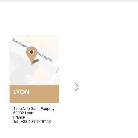
LYON
VILLENEUVE
4 rue A de Saint-Exupéry
Chez Scuba-shop
69002 Lyon
Route d’Arvel, 106
France
1844 Villeneuve
Tel : +33 4 37 24 97 10
Suisse
Tel : +41 21 965 65 00