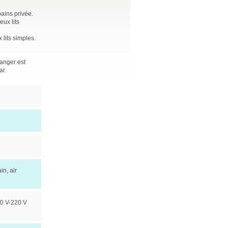
bains privée.
ux lits
lits simples.
anger est
ar.
in, air
10 V-220 V