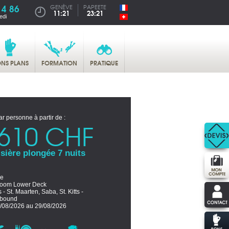
14 86
GENÈVE
PAPEETE
11:21
23:21
edi
NS PLANS
FORMATION
PRATIQUE
ar personne à partir de :
610 CHF
sière plongée 7 nuits
ne
room Lower Deck
s - St. Maarten, Saba, St. Kitts -
hbound
/08/2026 au 29/08/2026