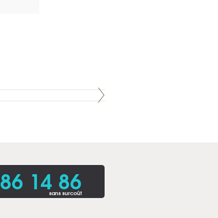
86 14 86
sans surcoût