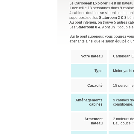
Le
Caribbean Explorer II
est un bateau
Il accueille 18 personnes dans 9 cabines
4 cabines doubles se situent sur le pont
superposés et les
Stateroom 2 & 3
béné
Au pont inférieur, on trouve 5 autres ca
Les
Stateroom 8 & 9
ont un lit double e
Sur le pont supérieur, vous pourrez vo
attenante ainsi que le salon équipé d’u
Votre bateau
Caribbean Ex
Type
Motor-yacht 
Capacité
18 personne
Aménagements
9 cabines dou
cabines
conditionné, 
Armement
2 moteurs de
bateau
Eau douce : 