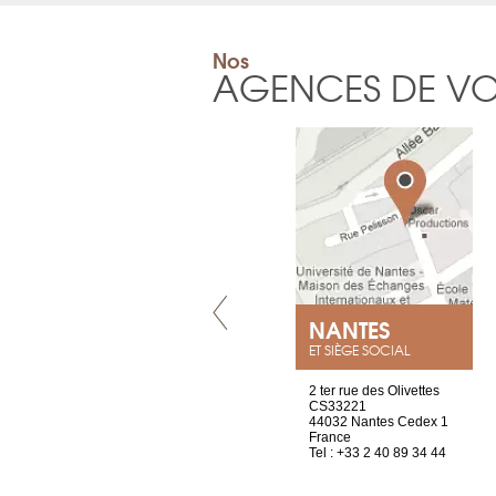
Nos
AGENCES DE V
VILLENEUVE
NANTES
ET SIÈGE SOCIAL
Chez Scuba-shop
2 ter rue des Olivettes
Route d’Arvel, 106
CS33221
1844 Villeneuve
44032 Nantes Cedex 1
Suisse
France
Tel : +41 21 965 65 00
Tel : +33 2 40 89 34 44