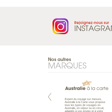
Rejoignez-nous sur
INSTAGR
Nos autres
MARQUES
Pacifique à la carte est le spécialiste
Expert du voyage sur mesure,
des voyages dans le Pacifique.
Australie à la Carte vous propose
Partez à l’autre bout du monde, en
tous les types de voyages en
séjour ou en croisière, pour
Australie, en séjour ou en circuit,
découvrir des peuples et des îles
adaptés à vos envies et à votre