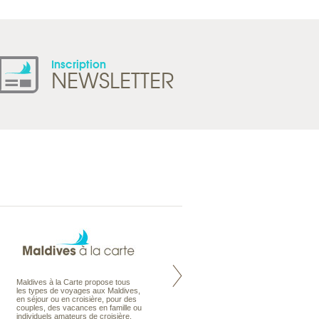
Inscription
NEWSLETTER
Maldives à la Carte propose tous
Notre site Odyssee est un portail
les types de voyages aux Maldives,
qui regroupe l’ensemble de nos
en séjour ou en croisière, pour des
offres de voyages. Vous trouverez
couples, des vacances en famille ou
une carte interactive, la gestion des
individuels amateurs de croisière.
listes de mariage et voyages de