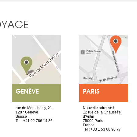
OYAGE
GENÈVE
PARIS
rue de Montchoisy, 21
Nouvelle adresse !
1207 Genève
12 rue de la Chaussée
Suisse
d'Antin
Tel : +41 22 786 14 86
75009 Paris
France
Tel : +33 1 53 68 90 77