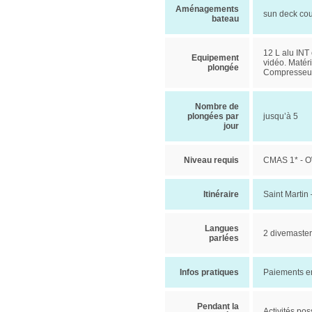
Aménagements
sun deck couv
bateau
12 L alu INT 
Equipement
vidéo. Matér
plongée
Compresseu
Nombre de
plongées par
jusqu’à 5
jour
Niveau requis
CMAS 1* - OW
Itinéraire
Saint Martin 
Langues
2 divemasters
parlées
Infos pratiques
Paiements en
Pendant la
Activités pos