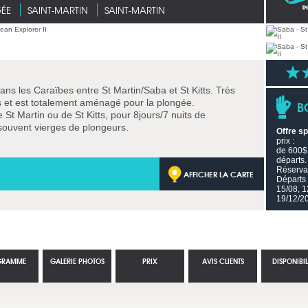
GÉE
SAINT-MARTIN
SAINT-MARTIN
ans les Caraïbes entre St Martin/Saba et St Kitts. Très
es et est totalement aménagé pour la plongée.
B
 St Martin ou de St Kitts, pour 8jours/7 nuits de
 souvent vierges de plongeurs.
Offre sp
prix :
de 600$ 
départs
Réservat
AFFICHER LA CARTE
Départs 
15/08, 1
19/12/2
GRAMME
GALERIE PHOTOS
PRIX
AVIS CLIENTS
DISPONIBIL