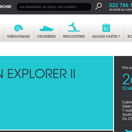
022 786 
ERCHER
du lundi au sam
THÉMATIQUES
CROISIÈRES
RENCONTRES
QUAND PARTIR ?
BO
 EXPLORER II
Prix p
2
Croi
Cabi
State
7 nuit
Sout
Du 22