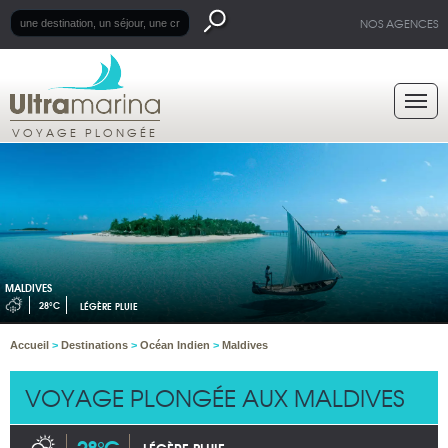
NOS AGENCES
VOYAGE PLONGÉE
MALDIVES
28°C
LÉGÈRE PLUIE
Accueil
>
Destinations
>
Océan Indien
>
Maldives
VOYAGE PLONGÉE AUX MALDIVES
28°C