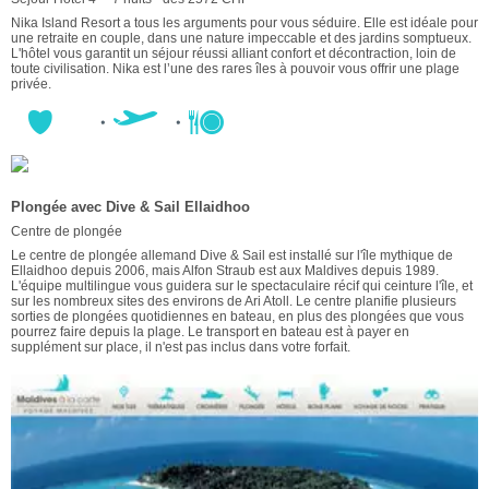
Nika Island Resort a tous les arguments pour vous séduire. Elle est idéale pour
une retraite en couple, dans une nature impeccable et des jardins somptueux.
L'hôtel vous garantit un séjour réussi alliant confort et décontraction, loin de
toute civilisation. Nika est l’une des rares îles à pouvoir vous offrir une plage
privée.
Plongée avec Dive & Sail Ellaidhoo
Centre de plongée
Le centre de plongée allemand Dive & Sail est installé sur l'île mythique de
Ellaidhoo depuis 2006, mais Alfon Straub est aux Maldives depuis 1989.
L'équipe multilingue vous guidera sur le spectaculaire récif qui ceinture l'île, et
sur les nombreux sites des environs de Ari Atoll. Le centre planifie plusieurs
sorties de plongées quotidiennes en bateau, en plus des plongées que vous
pourrez faire depuis la plage. Le transport en bateau est à payer en
supplément sur place, il n'est pas inclus dans votre forfait.