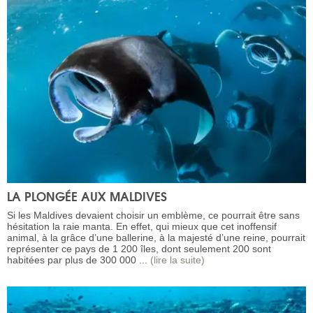
LA PLONGÉE AUX MALDIVES
Si les Maldives devaient choisir un emblème, ce pourrait être sans
hésitation la raie manta. En effet, qui mieux que cet inoffensif
animal, à la grâce d’une ballerine, à la majesté d’une reine, pourrait
représenter ce pays de 1 200 îles, dont seulement 200 sont
habitées par plus de 300 000 ...
(lire la suite)