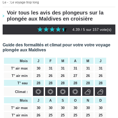
Le - : Le voyage trop long
Voir tous les avis des plongeurs sur la
plongée aux Maldives en croisière
4.39
/ 5 sur
157
vote(s)
Guide des formalités et climat pour votre votre voyage
plongée aux Maldives
Mois
J
F
M
A
M
J
T° air max
30
31
31
31
31
31
T° air min
25
26
26
27
26
26
T° eau
28
28
28
28
28
28
Climat :
Mois
J
A
S
O
N
D
T° air max
30
30
30
30
30
30
T° air min
26
25
25
25
25
25