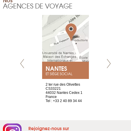
AGENCES DE VOYAGE
NEUVE
NANTES
GENÈV
ET SIÈGE SOCIAL
a-shop
2 ter rue des Olivettes
rue de Montc
el, 106
CS33221
1207 Genèv
neuve
44032 Nantes Cedex 1
Suisse
France
Tel : +41 22 
1 965 65 00
Tel : +33 2 40 89 34 44
Rejoignez-nous sur