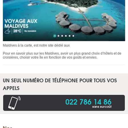
Maldives à la carte, est notre site dédié aux
voyages et séjours aux îles
Maldives
.
Pour en savoir plus sur les Maldives, avoir un plus grand choix d’hôtels et de
croisières, choisir votre île en fonction de vos goûts et envies.
UN SEUL NUMÉRO DE TÉLÉPHONE POUR TOUS VOS
APPELS
022 786 14 86
sans surcoût
Nos