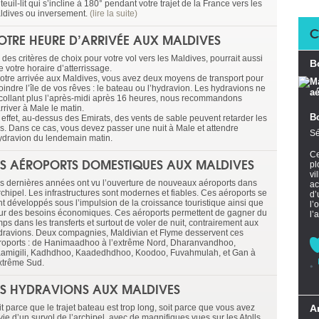
teuil-lit qui s’incline à 180° pendant votre trajet de la France vers les
ldives ou inversement.
(lire la suite)
C
OTRE HEURE D’ARRIVÉE AUX MALDIVES
des critères de choix pour votre vol vers les Maldives, pourrait aussi
B
e votre horaire d’atterrissage.
votre arrivée aux Maldives, vous avez deux moyens de transport pour
oindre l’île de vos rêves : le bateau ou l’hydravion. Les hydravions ne
collant plus l’après-midi après 16 heures, nous recommandons
rriver à Male le matin.
B
 effet, au-dessus des Emirats, des vents de sable peuvent retarder les
ls. Dans ce cas, vous devez passer une nuit à Male et attendre
Sé
hydravion du lendemain matin.
Ce
ES AÉROPORTS DOMESTIQUES AUX MALDIVES
pl
vi
s dernières années ont vu l’ouverture de nouveaux aéroports dans
ac
rchipel. Les infrastructures sont modernes et fiables. Ces aéroports se
d’
nt développés sous l’impulsion de la croissance touristique ainsi que
l’
ur des besoins économiques. Ces aéroports permettent de gagner du
l’
ps dans les transferts et surtout de voler de nuit, contrairement aux
dravions. Deux compagnies, Maldivian et Flyme desservent ces
roports : de Hanimaadhoo à l’extrême Nord, Dharanvandhoo,
amigili, Kadhdhoo, Kaadedhdhoo, Koodoo, Fuvahmulah, et Gan à
extrême Sud.
ES HYDRAVIONS AUX MALDIVES
t parce que le trajet bateau est trop long, soit parce que vous avez
A
ie d’un survol de l’archipel, avec de magnifiques vues sur les Atolls,