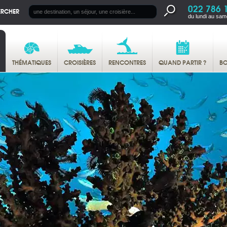
022 786 
ERCHER
du lundi au sam
THÉMATIQUES
CROISIÈRES
RENCONTRES
QUAND PARTIR ?
BO