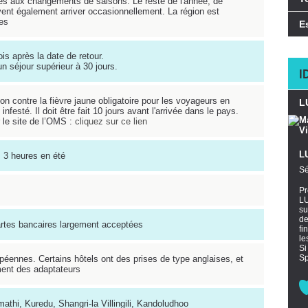
uies aux changements de saisons. Le reste de l'année, de
ent également arriver occasionnellement. La région est
es
E
is après la date de retour.
un séjour supérieur à 30 jours.
I
ion contre la fièvre jaune obligatoire pour les voyageurs en
L
nfesté. Il doit être fait 10 jours avant l'arrivée dans le pays.
r le site de l’OMS :
cliquez sur ce lien
LU
+ 3 heures en été
Sé
Pr
LU
su
de
rtes bancaires largement acceptées
fi
le
Si
Sp
opéennes. Certains hôtels ont des prises de type anglaises, et
ment des adaptateurs
athi, Kuredu, Shangri-la Villingili, Kandoludhoo