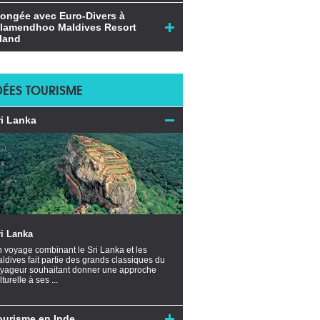
longée avec Euro-Divers à
ilamendhoo Maldives Resort
sland
DÉES TOURISME
ri Lanka
ri Lanka
 voyage combinant le Sri Lanka et les
ldives fait partie des grands classiques du
yageur souhaitant donner une approche
lturelle à ses ...
ourisme en Inde