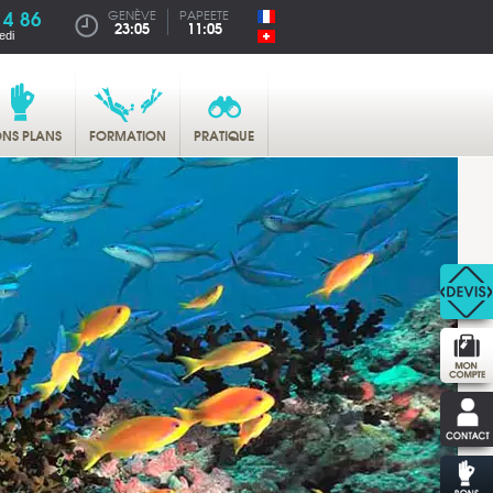
14 86
GENÈVE
PAPEETE
23:05
11:05
edi
NS PLANS
FORMATION
PRATIQUE