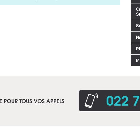
C
St
S
N
P
M
022 7
E POUR TOUS VOS APPELS