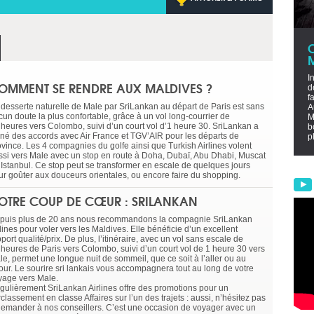
I
OMMENT SE RENDRE AUX MALDIVES ?
d
f
 desserte naturelle de Male par SriLankan au départ de Paris est sans
A
cun doute la plus confortable, grâce à un vol long-courrier de
M
 heures vers Colombo, suivi d’un court vol d’1 heure 30. SriLankan a
b
gné des accords avec Air France et TGV’AIR pour les départs de
p
ovince. Les 4 compagnies du golfe ainsi que Turkish Airlines volent
ssi vers Male avec un stop en route à Doha, Dubaï, Abu Dhabi, Muscat
 Istanbul. Ce stop peut se transformer en escale de quelques jours
ur goûter aux douceurs orientales, ou encore faire du shopping.
OTRE COUP DE CŒUR : SRILANKAN
puis plus de 20 ans nous recommandons la compagnie SriLankan
lines pour voler vers les Maldives. Elle bénéficie d’un excellent
port qualité/prix. De plus, l’itinéraire, avec un vol sans escale de
 heures de Paris vers Colombo, suivi d’un court vol de 1 heure 30 vers
le, permet une longue nuit de sommeil, que ce soit à l’aller ou au
tour. Le sourire sri lankais vous accompagnera tout au long de votre
yage vers Male.
gulièrement SriLankan Airlines offre des promotions pour un
classement en classe Affaires sur l’un des trajets : aussi, n’hésitez pas
demander à nos conseillers. C’est une occasion de voyager avec un