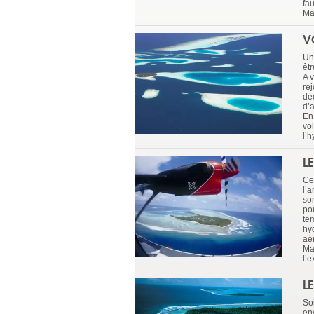
fau
Ma
V
Un 
êtr
A 
rej
dé
d’a
En
vo
l’
L
Ce
l’a
so
po
tem
hy
aé
Ma
l’
L
Soi
env