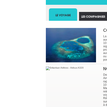
LE VOYAGE
LES COMPAGNIES
C
La
au
10
si
pr
au
ou
po
N
De
Air
rap
10
Ma
re
vo
Ré
sur
à 