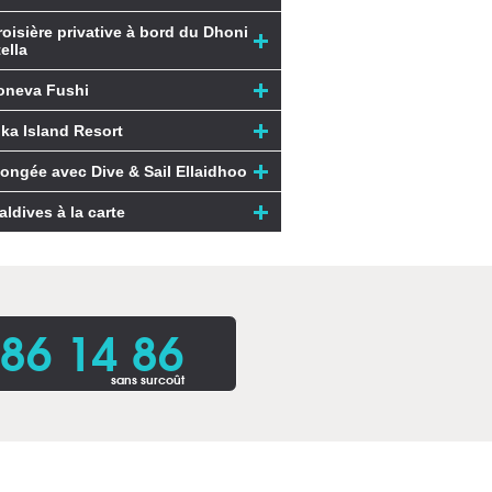
roisière privative à bord du Dhoni
ella
oneva Fushi
ika Island Resort
longée avec Dive & Sail Ellaidhoo
aldives à la carte
86 14 86
sans surcoût