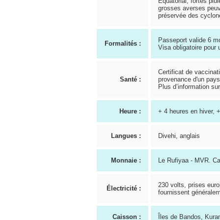
Équatorial, fortes pl
grosses averses peuv
préservée des cyclon
Passeport valide 6 mo
Formalités :
Visa obligatoire pour 
Certificat de vaccinat
Santé :
provenance d'un pays i
Plus d’information su
Heure :
+ 4 heures en hiver, 
Langues :
Divehi, anglais
Monnaie :
Le Rufiyaa - MVR. Ca
230 volts, prises eur
Électricité :
fournissent générale
Caisson :
Îles de Bandos, Kuram