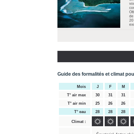
vo
co
Ot
de 
20 
ex
Guide des formalités et climat po
Mois
J
F
M
T° air max
30
31
31
T° air min
25
26
26
T° eau
28
28
28
Climat :