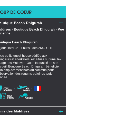
OUP DE COEUR
outique Beach Dhigurah
outique Beach Dhigurah
jour Hotel 3* - 7 nuits - dès 2642 CHF
tte petite guest-house dédiée aux
ongeurs et snorkelers, est située sur une île-
llage des Maldives. Outre la qualité de son
cueil, Boutique Beach Dhigurah, bénéficie
un emplacement hors du commun pour
observation des requins-baleines toute
année.
mis des Maldives