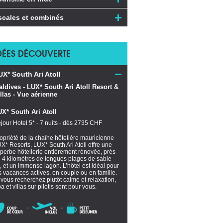
scales et combinés
DÉES DÉCOUVERTE
UX* South Ari Atoll
X* South Ari Atoll
jour Hotel 5* - 7 nuits - dès 2735 CHF
opriété de la chaîne hôtelière mauricienne
X* Resorts, LUX* South Ari Atoll offre une
perbe hôtellerie entièrement rénovée, près
 4 kilomètres de longues plages de sable
n, et un immense lagon. L’hôtel est idéal pour
s vacances actives, en couple ou en famille.
 vous recherchez plutôt calme et relaxation,
a et villas sur pilotis sont pour vous.