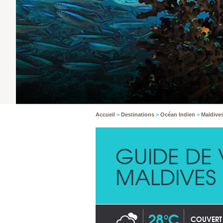
Accueil
>
Destinations
>
Océan Indien
>
Maldive
GUIDE DE
MALDIVES
28°C
COUVERT