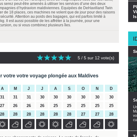
us serez peut-être amenés à utiliser les services d’une des deux
P
mpagnies d’hydravion maldiviennes. Equipées de DeHavilland Twin
V
ter de 18 places, ces machines ne volent que de jour pour des raisons
I
sécurité. Attention au poids des bagages, qui est parfois limité à
kg. Il est aussi possible de les affréter à la journée, pour une
cursion, ou si vous combinez plusieurs îles.
I
S
5
/ 5 sur
12
vote(s)
ur votre votre voyage plongée aux Maldives
A
M
J
J
A
S
O
N
D
31
31
31
30
30
30
30
30
30
S
27
26
26
26
25
25
25
25
25
Un
Ma
28
28
28
28
28
28
27
27
28
vo
cu
T