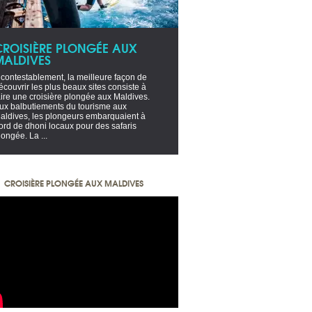
CROISIÈRE PLONGÉE AUX
MALDIVES
ncontestablement, la meilleure façon de
écouvrir les plus beaux sites consiste à
aire une croisière plongée aux Maldives.
ux balbutiements du tourisme aux
aldives, les plongeurs embarquaient à
ord de dhoni locaux pour des safaris
longée. La ...
CROISIÈRE PLONGÉE AUX MALDIVES