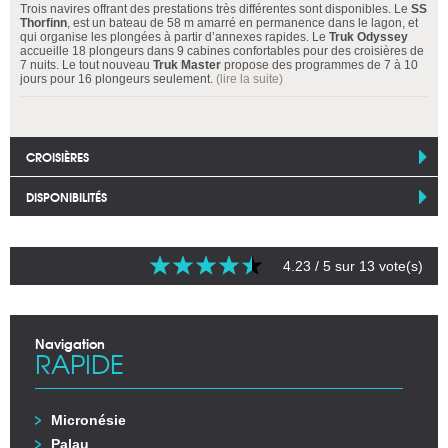
Trois navires offrant des prestations très différentes sont disponibles. Le
SS
Thorfinn
, est un bateau de 58 m amarré en permanence dans le lagon, et
qui organise les plongées à partir d’annexes rapides. Le
Truk Odyssey
accueille 18 plongeurs dans 9 cabines confortables pour des croisières de
7 nuits. Le tout nouveau
Truk Master
propose des programmes de 7 à 10
jours pour 16 plongeurs seulement.
(lire la suite)
CROISIÈRES
DISPONIBILITÉS
4.23
/ 5 sur
13
vote(s)
Navigation
RAPIDE
Micronésie
Palau