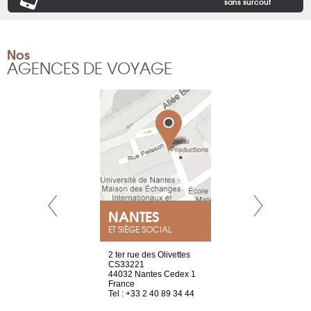
sans surcoût
Nos
AGENCES DE VOYAGE
NEUVE
NANTES
GENÈV
ET SIÈGE SOCIAL
a-shop
2 ter rue des Olivettes
rue de Montc
el, 106
CS33221
1207 Genèv
neuve
44032 Nantes Cedex 1
Suisse
France
Tel : +41 22 
1 965 65 00
Tel : +33 2 40 89 34 44