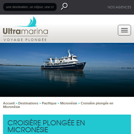
NOS AGENCES
VOYAGE PLONGÉE
Accueil
>
Destinations
>
Pacifique
>
Micronésie
>
Croisière plongée en
Micronésie
CROISIÈRE PLONGÉE EN
MICRONÉSIE