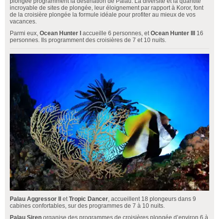
plongée programment la destination de Palau. La diversité et la quantité
incroyable de sites de plongée, leur éloignement par rapport à Koror, font
de la croisière plongée la formule idéale pour profiter au mieux de vos
vacances.
Parmi eux,
Ocean Hunter I
accueille 6 personnes, et
Ocean Hunter III
16
personnes. Ils programment des croisières de 7 et 10 nuits.
Palau Aggressor II
et
Tropic Dancer
, accueillent 18 plongeurs dans 9
cabines confortables, sur des programmes de 7 à 10 nuits.
Palau Siren
organise des programmes de croisières plongée d’environ 6 à