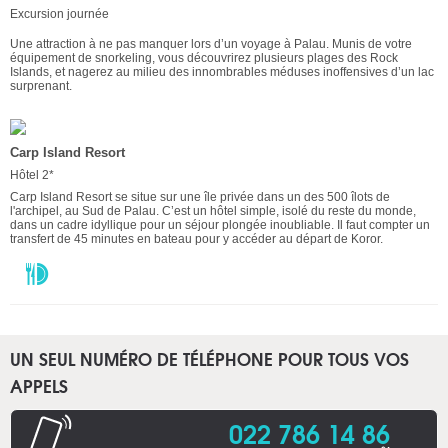
Excursion journée
Une attraction à ne pas manquer lors d’un voyage à Palau. Munis de votre
équipement de snorkeling, vous découvrirez plusieurs plages des Rock
Islands, et nagerez au milieu des innombrables méduses inoffensives d’un lac
surprenant.
Carp Island Resort
Hôtel 2*
Carp Island Resort se situe sur une île privée dans un des 500 îlots de
l'archipel, au Sud de Palau. C’est un hôtel simple, isolé du reste du monde,
dans un cadre idyllique pour un séjour plongée inoubliable. Il faut compter un
transfert de 45 minutes en bateau pour y accéder au départ de Koror.
UN SEUL NUMÉRO DE TÉLÉPHONE POUR TOUS VOS
APPELS
022 786 14 86