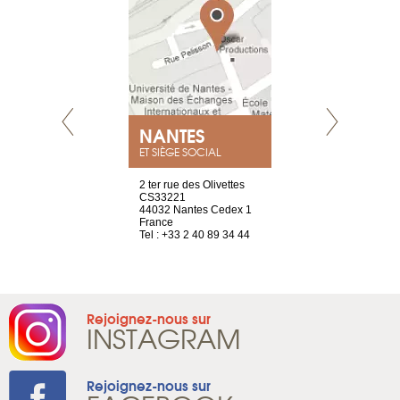
NEUVE
NANTES
GENÈV
ET SIÈGE SOCIAL
a-shop
2 ter rue des Olivettes
rue de Montc
el, 106
CS33221
1207 Genèv
neuve
44032 Nantes Cedex 1
Suisse
France
Tel : +41 22 
1 965 65 00
Tel : +33 2 40 89 34 44
Rejoignez-nous sur
INSTAGRAM
Rejoignez-nous sur