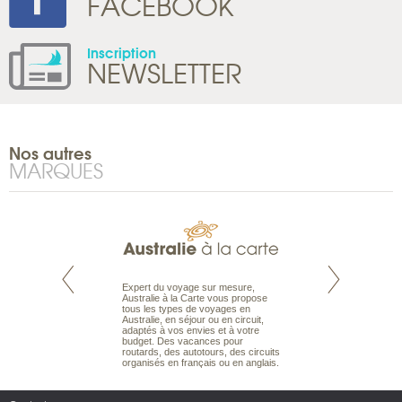
FACEBOOK
Inscription
NEWSLETTER
Nos autres
MARQUES
te est le spécialiste
Expert du voyage sur mesure,
Parce qu'ils sont
 le Pacifique.
Australie à la Carte vous propose
passionnés d’anim
bout du monde, en
tous les types de voyages en
sauvage, l'équipe d
sière, pour
Australie, en séjour ou en circuit,
carte comprend vos
ples et des îles
adaptés à vos envies et à votre
à votre service so
prenants, en hôtels
budget. Des vacances pour
voyage à la carte 
dans des pensions
routards, des autotours, des circuits
bâtir un safari à l
organisés en français ou en anglais.
envies.