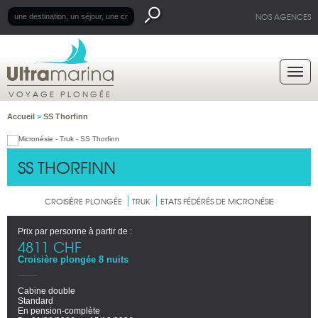
NOS AGENCES
VOYAGE PLONGÉE
Accueil
>
SS Thorfinn
SS THORFINN
CROISIÈRE PLONGÉE
TRUK
ETATS FÉDÉRÉS DE MICRONÉSIE
Prix par personne à partir de :
4811 CHF
Croisière plongée 8 nuits
Cabine double
Standard
En pension-complète