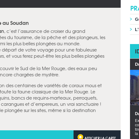
PR
G
ée au Soudan
L
an
, c’est l’assurance de croiser du grand
es du tourisme, de la pêche et des plongeurs, les
 les plus belles plongées au monde.
de départ de votre voyage pour une fabuleuse
I
rs, et vous ferez peut-être les plus belles plongées
D
couvrir le Sud de la Mer Rouge, des eaux peu
 encore chargées de mystère.
on des centaines de variétés de coraux mous et
 toute la faune classique de la Mer Rouge. Le
equins, bancs de requins-marteaux, perroquets,
carangues et d’empereurs, un vrai sanctuaire !
 plongée sur les sites, même si la destination
D
Ex
co
to
la
AFFICHER LA CARTE