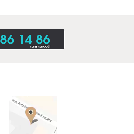
86 14 86
sans surcoût