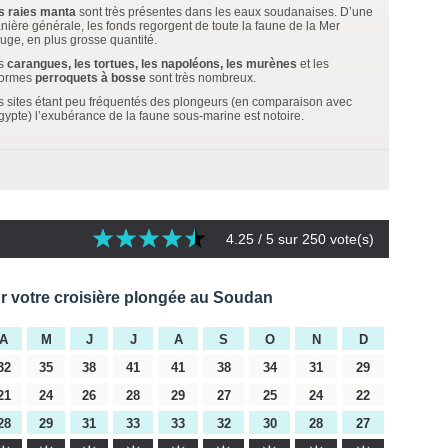
s raies manta
sont très présentes dans les eaux soudanaises. D’une
nière générale, les fonds regorgent de toute la faune de la Mer
uge, en plus grosse quantité.
s
carangues, les tortues, les napoléons, les murènes
et les
ormes
perroquets à bosse
sont très nombreux.
s sites étant peu fréquentés des plongeurs (en comparaison avec
Egypte) l’exubérance de la faune sous-marine est notoire.
4.25
/ 5 sur
250
vote(s)
ur votre croisière plongée au Soudan
A
M
J
J
A
S
O
N
D
32
35
38
41
41
38
34
31
29
21
24
26
28
29
27
25
24
22
28
29
31
33
33
32
30
28
27