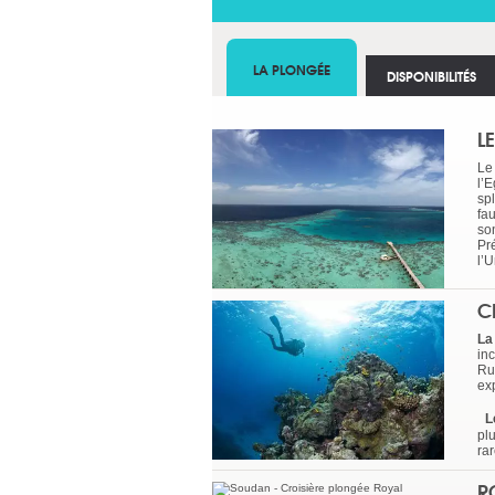
LA PLONGÉE
DISPONIBILITÉS
L
Le
l’E
sp
fa
so
Pr
l’
C
La
in
Rum
ex
Le
plu
ra
R