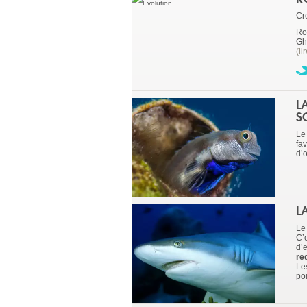
Cr
Ro
Gh
(li
L
S
Le
fa
d’o
L
Le
C’
d’
re
Le
po