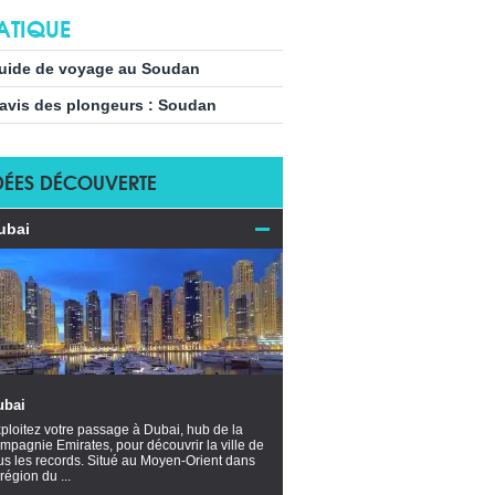
ATIQUE
uide de voyage au Soudan
’avis des plongeurs : Soudan
DÉES DÉCOUVERTE
ubai
ubai
ploitez votre passage à Dubai, hub de la
mpagnie Emirates, pour découvrir la ville de
us les records. Situé au Moyen-Orient dans
 région du ...