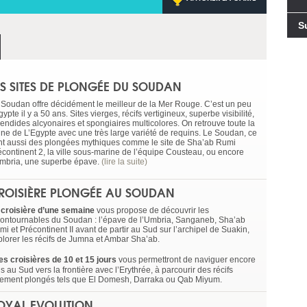
S
ES SITES DE PLONGÉE DU SOUDAN
 Soudan offre décidément le meilleur de la Mer Rouge. C’est un peu
gypte il y a 50 ans. Sites vierges, récifs vertigineux, superbe visibilité,
lendides alcyonaires et spongiaires multicolores. On retrouve toute la
une de L’Egypte avec une très large variété de requins. Le Soudan, ce
nt aussi des plongées mythiques comme le site de Sha’ab Rumi
écontinent 2, la ville sous-marine de l’équipe Cousteau, ou encore
Umbria, une superbe épave.
(lire la suite)
ROISIÈRE PLONGÉE AU SOUDAN
 croisière d’une semaine
vous propose de découvrir les
contournables du Soudan : l’épave de l’Umbria, Sanganeb, Sha’ab
i et Précontinent II avant de partir au Sud sur l’archipel de Suakin,
plorer les récifs de Jumna et Ambar Sha’ab.
s croisières de 10 et 15 jours
vous permettront de naviguer encore
s au Sud vers la frontière avec l’Erythrée, à parcourir des récifs
rement plongés tels que El Domesh, Darraka ou Qab Miyum.
OYAL EVOLUTION