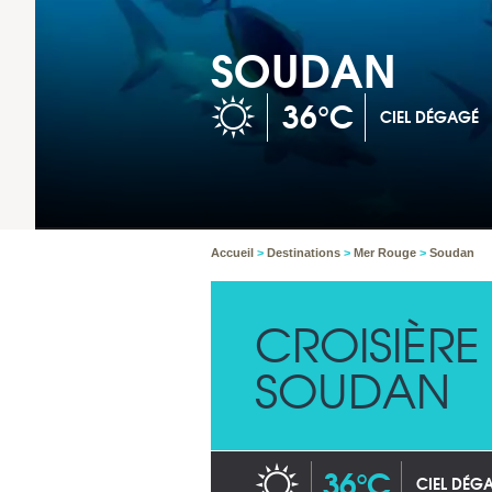
SOUDAN
36°C
CIEL DÉGAGÉ
Accueil
>
Destinations
>
Mer Rouge
>
Soudan
CROISIÈR
SOUDAN
36°C
CIEL DÉG