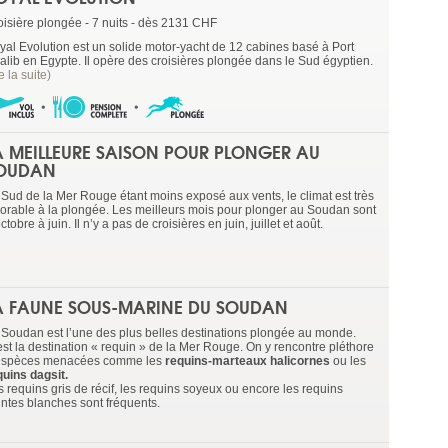
oisière plongée - 7 nuits - dès 2131 CHF
yal Evolution est un solide motor-yacht de 12 cabines basé à Port
alib en Egypte. Il opère des croisières plongée dans le Sud égyptien.
re la suite)
A MEILLEURE SAISON POUR PLONGER AU
OUDAN
 Sud de la Mer Rouge étant moins exposé aux vents, le climat est très
vorable à la plongée. Les meilleurs mois pour plonger au Soudan sont
ctobre à juin. Il n’y a pas de croisières en juin, juillet et août.
A FAUNE SOUS-MARINE DU SOUDAN
 Soudan est l’une des plus belles destinations plongée au monde.
est la destination « requin » de la Mer Rouge. On y rencontre pléthore
espèces menacées comme les
requins-marteaux halicornes
ou les
quins dagsit.
s requins gris de récif, les requins soyeux ou encore les requins
intes blanches sont fréquents.