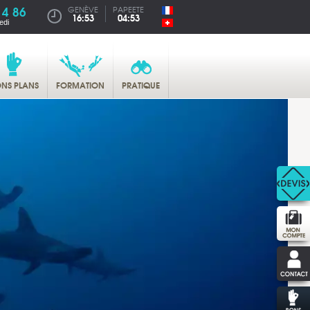
14 86
GENÈVE
PAPEETE
16:53
04:53
edi
NS PLANS
FORMATION
PRATIQUE