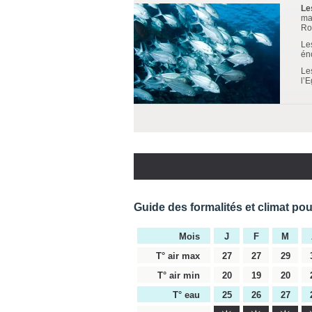
Le
ma
Ro
Le
én
Le
l’
Guide des formalités et climat po
Mois
J
F
M
T° air max
27
27
29
T° air min
20
19
20
T° eau
25
26
27