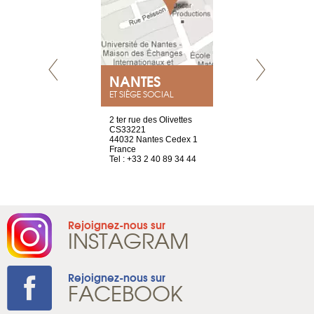
NEUVE
NANTES
GENÈV
ET SIÈGE SOCIAL
a-shop
2 ter rue des Olivettes
rue de Montc
el, 106
CS33221
1207 Genèv
neuve
44032 Nantes Cedex 1
Suisse
France
Tel : +41 22 
1 965 65 00
Tel : +33 2 40 89 34 44
Rejoignez-nous sur
INSTAGRAM
Rejoignez-nous sur
FACEBOOK