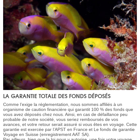
LA GARANTIE TOTALE DES FONDS DÉPOSÉS
Comme l’exige la réglementation, nous sommes affiliés à un
organisme de caution financière qui garantit 100 % des fonds que
vous avez déposés chez nous. Ainsi, en cas de défaillance peu
probable de notre société, vous seriez remboursés de vos
avances, et votre retour serait assuré si vous êtes en voyage. Cette
garantie est exercée par l’APST en France et Le fonds de garantie
Voyage en Suisse (enregistrement AAT SA).
Par ailleurs, bien que la loi nous y autorise, une fois votre voyage