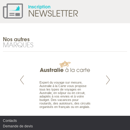
Inscription
NEWSLETTER
Nos autres
MARQUES
te est le spécialiste
Expert du voyage sur mesure,
Parce qu'ils sont
 le Pacifique.
Australie à la Carte vous propose
passionnés d’anim
bout du monde, en
tous les types de voyages en
sauvage, l'équipe d
sière, pour
Australie, en séjour ou en circuit,
carte comprend vos
ples et des îles
adaptés à vos envies et à votre
à votre service so
prenants, en hôtels
budget. Des vacances pour
voyage à la carte 
dans des pensions
routards, des autotours, des circuits
bâtir un safari à l
organisés en français ou en anglais.
envies.
Contacts
Demande de devis