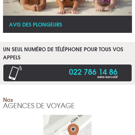
AVIS DES PLONGEURS
UN SEUL NUMÉRO DE TÉLÉPHONE POUR TOUS VOS
APPELS
022 786 14 86
sans surcoût
Nos
AGENCES DE VOYAGE