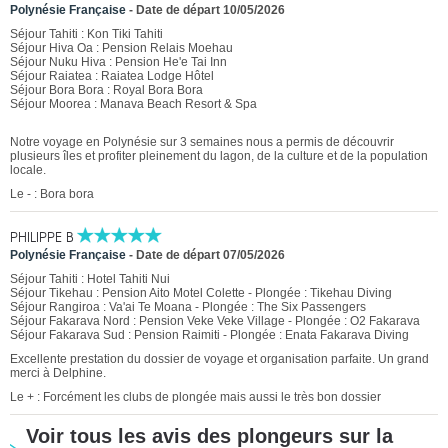
Polynésie Française
-
Date de départ 10/05/2026
Séjour Tahiti : Kon Tiki Tahiti
Séjour Hiva Oa : Pension Relais Moehau
Séjour Nuku Hiva : Pension He'e Tai Inn
Séjour Raiatea : Raiatea Lodge Hôtel
Séjour Bora Bora : Royal Bora Bora
Séjour Moorea : Manava Beach Resort & Spa
Notre voyage en Polynésie sur 3 semaines nous a permis de découvrir
plusieurs îles et profiter pleinement du lagon, de la culture et de la population
locale.
Le - : Bora bora
PHILIPPE B
Polynésie Française
-
Date de départ 07/05/2026
Séjour Tahiti : Hotel Tahiti Nui
Séjour Tikehau : Pension Aito Motel Colette - Plongée : Tikehau Diving
Séjour Rangiroa : Va'ai Te Moana - Plongée : The Six Passengers
Séjour Fakarava Nord : Pension Veke Veke Village - Plongée : O2 Fakarava
Séjour Fakarava Sud : Pension Raimiti - Plongée : Enata Fakarava Diving
Excellente prestation du dossier de voyage et organisation parfaite. Un grand
merci à Delphine.
Le + : Forcément les clubs de plongée mais aussi le très bon dossier
Voir tous les avis des plongeurs sur la