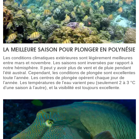
LA MEILLEURE SAISON POUR PLONGER EN POLYNÉSIE
Les conditions climatiques extérieures sont légèrement meilleures
entre mars et novembre. Les saisons sont inversées par rapport à
notre hémisphère. Il peut y avoir plus de vent et de pluie pendant
l’été austral. Cependant, les conditions de plongée sont excellentes
toute l’année. Les centres de plongée opèrent chaque jour de
l’année. Les températures de l’eau varient peu (seulement 2 à 3 °C
d’une saison à l’autre), et la visibilité est toujours excellente.