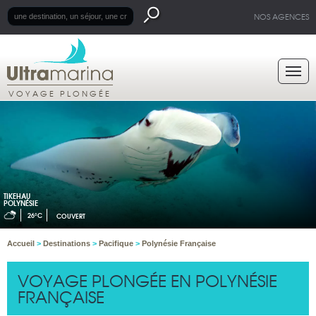
NOS AGENCES
VOYAGE PLONGÉE
TIKEHAU
POLYNÉSIE
26°C
COUVERT
Accueil
>
Destinations
>
Pacifique
>
Polynésie Française
VOYAGE PLONGÉE EN POLYNÉSIE
FRANÇAISE