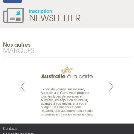
Inscription
NEWSLETTER
Nos autres
MARQUES
te est le spécialiste
Expert du voyage sur mesure,
Parce qu'ils sont
 le Pacifique.
Australie à la Carte vous propose
passionnés d’anim
bout du monde, en
tous les types de voyages en
sauvage, l'équipe d
sière, pour
Australie, en séjour ou en circuit,
carte comprend vos
ples et des îles
adaptés à vos envies et à votre
à votre service so
prenants, en hôtels
budget. Des vacances pour
voyage à la carte 
dans des pensions
routards, des autotours, des circuits
bâtir un safari à l
organisés en français ou en anglais.
envies.
Contacts