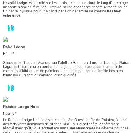
Havaiki Lodge
est installé sur les bords de la passe Nord, le long d'une plage
de sable blanc de rêve : eau limpide, faune abondante et coraux magnifiques.
Un cadre idyllique pour une petite pension de famille de charme très bien
entretenue.
Raira Lagon
Hôtel 2*
Située entre Tiputa et Avatoru, sur l’atoll de Rangiroa dans les Tuamotu,
Raira
Lagon
est implantée en bordure de lagon, dans un cadre calme arboré de
cocotiers, d'hibiscus et de palmiers. Une petite pension de famille très bien
tenue avec un accueil convivial et de qualité !
Raiatea Lodge Hotel
Hôtel 3*
Le Raiatea Lodge Hotel est situé sur la côte Ouest de l’île de Raiatea, à l’abri
des forts vents dominants d’Est et de Sud-Est. Ce petit hôtel entièrement
rénové avec goût, vous accueillera dans une atmosphère de détente pour des
vacances où quiétude rime avec confort… Une belle adresse de charme.