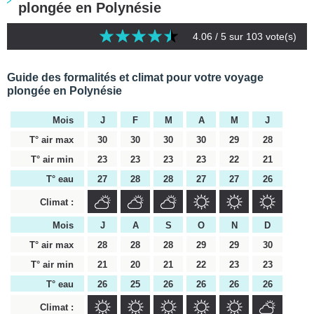
plongée en Polynésie
4.06
/ 5 sur
103
vote(s)
Guide des formalités et climat pour votre voyage
plongée en Polynésie
Mois
J
F
M
A
M
J
T° air max
30
30
30
30
29
28
T° air min
23
23
23
23
22
21
T° eau
27
28
28
27
27
26
Climat :
Mois
J
A
S
O
N
D
T° air max
28
28
28
29
29
30
T° air min
21
20
21
22
23
23
T° eau
26
25
26
26
26
26
Climat :