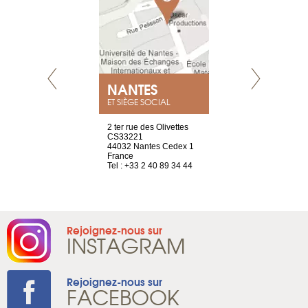
NEUVE
NANTES
GENÈV
ET SIÈGE SOCIAL
a-shop
2 ter rue des Olivettes
rue de Montc
el, 106
CS33221
1207 Genèv
neuve
44032 Nantes Cedex 1
Suisse
France
Tel : +41 22 
1 965 65 00
Tel : +33 2 40 89 34 44
Rejoignez-nous sur
INSTAGRAM
Rejoignez-nous sur
FACEBOOK