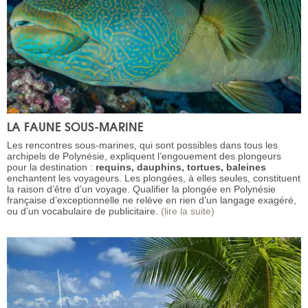
LA FAUNE SOUS-MARINE
Les rencontres sous-marines, qui sont possibles dans tous les
archipels de Polynésie, expliquent l’engouement des plongeurs
pour la destination :
requins, dauphins, tortues, baleines
enchantent les voyageurs. Les plongées, à elles seules, constituent
la raison d’être d’un voyage. Qualifier la plongée en Polynésie
française d’exceptionnelle ne relève en rien d’un langage exagéré,
ou d’un vocabulaire de publicitaire.
(lire la suite)