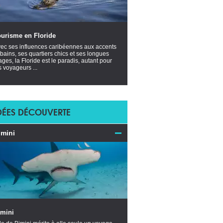
ourisme en Floride
ec ses influences caribéennes aux accents
bains, ses quartiers chics et ses longues
ages, la Floride est le paradis, autant pour
s voyageurs ...
DÉES DÉCOUVERTE
imini
imini