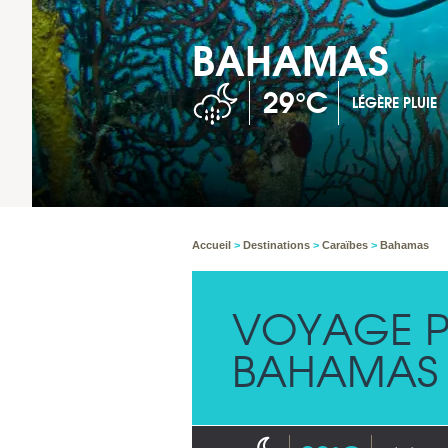
BAHAMAS
29°C
LÉGÈRE PLUIE
Accueil
>
Destinations
>
Caraïbes
>
Bahamas
VOYAGE P
BAHAMAS