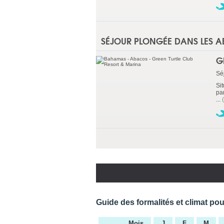
SÉJOUR PLONGÉE DANS LES 
G
Sé
Si
par
...
Guide des formalités et climat p
Mois
J
F
M