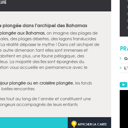
LUIE
ère plongée dans l’archipel des Bahamas
plongée aux Bahamas
, on imagine des plages de
ales, des plages désertes, des lagons translucides
 La réalité dépasse le mythe ! Dans cet archipel de
PR
ne autre dimension tant elles sont immenses et
s abritent en plus, une faune pélagique, des
G
Bleus. La majorité des îles sont épargnées du
lation vous accueille en permanence avec le
L
éjour plongée ou en croisière plongée
, les fonds
belles rencontres.
ées tout au long de l’année et constituent une
plongeurs accompagnés de leurs enfants.
AFFICHER LA CARTE