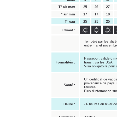
T° air max
25
26
27
T° air min
17
17
18
T° eau
25
25
25
Climat :
Tempéré par les alizé
entre mai et novembr
Passeport valide 6 mo
Formalités :
transit via les USA.
Visa obligatoire pour 
Un certificat de vacci
provenance de pays in
Santé :
l'arrivée.
Plus d’information su
Heure :
- 6 heures en hiver 