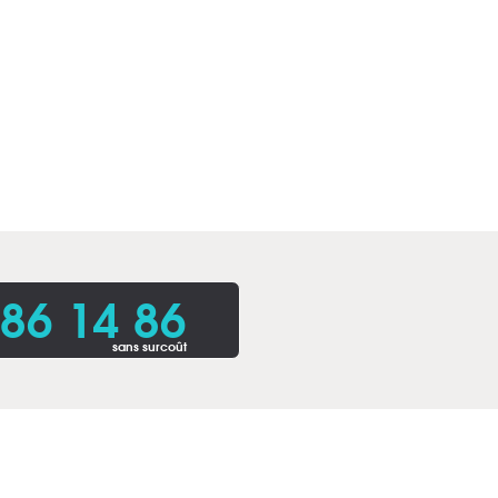
86 14 86
sans surcoût