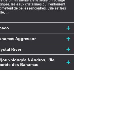
île de Bimini mérite à elle seule un voyage
ongée, les eaux cristallines qui l’entourent
omettent de belles rencontres. L’île est très
le, ...
baco
ahamas Aggressor
rystal River
éjour-plongée à Andros, l’île
ecrète des Bahamas