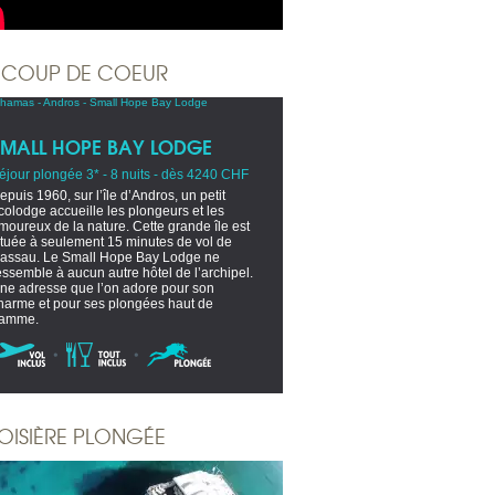
COUP DE COEUR
SMALL HOPE BAY LODGE
éjour plongée 3* - 8 nuits - dès 4240 CHF
epuis 1960, sur l’île d’Andros, un petit
colodge accueille les plongeurs et les
moureux de la nature. Cette grande île est
ituée à seulement 15 minutes de vol de
assau. Le Small Hope Bay Lodge ne
essemble à aucun autre hôtel de l’archipel.
ne adresse que l’on adore pour son
harme et pour ses plongées haut de
amme.
OISIÈRE PLONGÉE