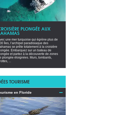
CROISIÈRE PLONGÉE AUX
BAHAMAS
vec une mer turquoise qui égrène plus de
00 îles, l’archipel paradisiaque des
ahamas se prête totalement à la croisière
longée. Embarquez sur un bateau de
longée et partez à la découverte de zones
e plongée éloignées. Murs, tombants,
ottes, ...
DÉES TOURISME
ourisme en Floride