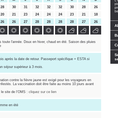
L’
pl
28
30
31
32
32
32
30
28
26
pr
bel
20
21
23
24
24
24
23
21
18
26
26
27
28
28
28
28
27
26
A
B
s toute l'année. Doux en hiver, chaud en été. Saison des pluies
C
e
S
is après la date de retour. Passeport spécifique + ESTA si
s
un séjour supérieur à 3 mois.
nation contre la fièvre jaune est exigé pour les voyageurs en
festés. La vaccination doit être faite au moins 10 jours avant
r le site de l’OMS :
cliquez sur ce lien
comme en été