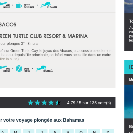
T
ABACOS
Av
cu
REEN TURTLE CLUB RESORT & MARINA
pl
le
jour plongée 3* - 8 nuits
tué sur Green Turtle Cay, le joyau des Abacos, et accessible seulement
 bateau depuis l'île principale, cet hôtel vous accueille dans un cadre
(lire la suite)
I
B
4.79
/ 5 sur
135
vote(s)
our votre voyage plongée aux Bahamas
B
A
M
J
J
A
S
O
N
D