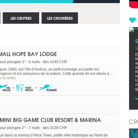
LES CENTRES
LES CROISIÈRES
S
MALL HOPE BAY LODGE
D
é
jour plongée 3* - 8 nuits - dès 4240 CHF
a
s
uis 1960, sur l’île d’Andros, un petit écolodge accueille les
N
ngeurs et les amoureux de la nature. Cette grande île est située à ...
r
re la suite)
U
c
g
IMINI BIG GAME CLUB RESORT & MARINA
CR
jour plongée 2* - 7 nuits - dès 3139 CHF
ué dans la marina d’Alice Town, petite ville historique au Nord de