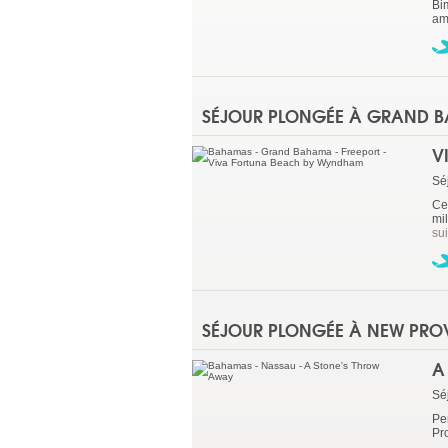
Bim
am
SÉJOUR PLONGÉE À GRAND 
V
Sé
Ce
mil
sui
SÉJOUR PLONGÉE À NEW PRO
A
Sé
Pe
Pr