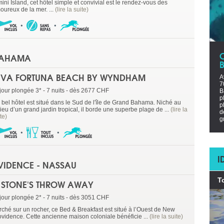
ini Island, cet hôtel simple et convivial est le rendez-vous des
oureux de la mer. ...
(lire la suite)
BAHAMA
IVA FORTUNA BEACH BY WYNDHAM
A
7
jour plongée 3* - 7 nuits - dès 2677 CHF
B
p
 bel hôtel est situé dans le Sud de l'île de Grand Bahama. Niché au
p
ieu d’un grand jardin tropical, il borde une superbe plage de ...
(lire la
d
te)
gr
I
VIDENCE - NASSAU
T
 STONE'S THROW AWAY
jour plongée 2* - 7 nuits - dès 3051 CHF
rché sur un rocher, ce Bed & Breakfast est situé à l’Ouest de New
ovidence. Cette ancienne maison coloniale bénéficie ...
(lire la suite)