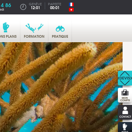
14 86
GENÈVE
PAPEETE
12:01
00:01
edi
NS PLANS
FORMATION
PRATIQUE