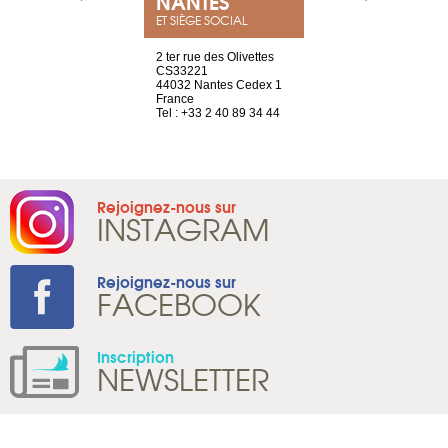
NEUVE
NANTES
GENÈV
ET SIÈGE SOCIAL
a-shop
2 ter rue des Olivettes
rue de Montc
el, 106
CS33221
1207 Genèv
neuve
44032 Nantes Cedex 1
Suisse
France
Tel : +41 22 
1 965 65 00
Tel : +33 2 40 89 34 44
Rejoignez-nous sur
INSTAGRAM
Rejoignez-nous sur
FACEBOOK
Inscription
NEWSLETTER