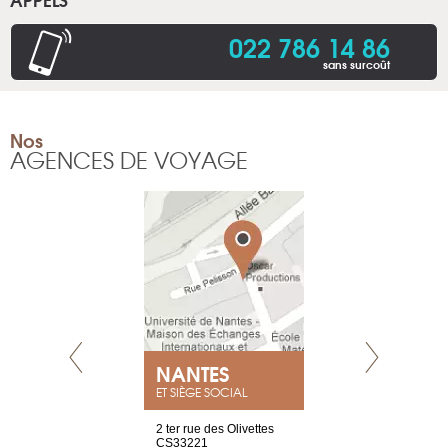
022 786 14 86
sans surcoût
Nos
AGENCES DE VOYAGE
NEUVE
NANTES
GENÈV
ET SIÈGE SOCIAL
a-shop
2 ter rue des Olivettes
rue de Montc
el, 106
CS33221
1207 Genèv