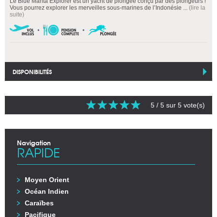
Le Blue Manta Explorer est un yacht de plongée conçu par des plongeurs !
Vous pourrez explorer les merveilles sous-marines de l’Indonésie ...
(lire la
suite)
DISPONIBILITÉS
5
/ 5 sur
5
vote(s)
Navigation
RAPIDE
Moyen Orient
Océan Indien
Caraïbes
Pacifique