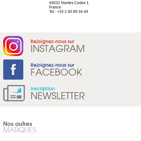
neuve
44032 Nantes Cedex 1
Suisse
France
Tel : +41 22 
1 965 65 00
Tel : +33 2 40 89 34 44
Rejoignez-nous sur
INSTAGRAM
Rejoignez-nous sur
FACEBOOK
Inscription
NEWSLETTER
Nos autres
MARQUES