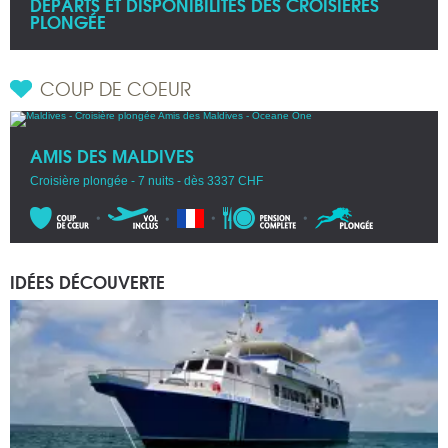
DÉPARTS ET DISPONIBILITÉS DES CROISIÈRES
PLONGÉE
COUP DE COEUR
AMIS DES MALDIVES
Croisière plongée - 7 nuits - dès 3337 CHF
IDÉES DÉCOUVERTE