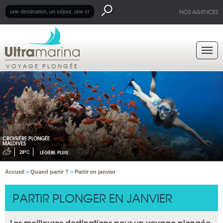
NOS AGENCES
VOYAGE PLONGÉE
CROISIÈRE PLONGÉE
MALDIVES
28°C
LÉGÈRE PLUIE
Accueil
>
Quand partir ?
>
Partir en janvier
PARTIR PLONGER EN JANVIER
Les meilleures destinations pour un voyage plongée