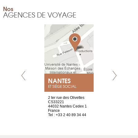
Nos
AGENCES DE VOYAGE
NEUVE
NANTES
GENÈV
ET SIÈGE SOCIAL
a-shop
2 ter rue des Olivettes
rue de Montc
el, 106
CS33221
1207 Genèv
neuve
44032 Nantes Cedex 1
Suisse
France
Tel : +41 22 
1 965 65 00
Tel : +33 2 40 89 34 44