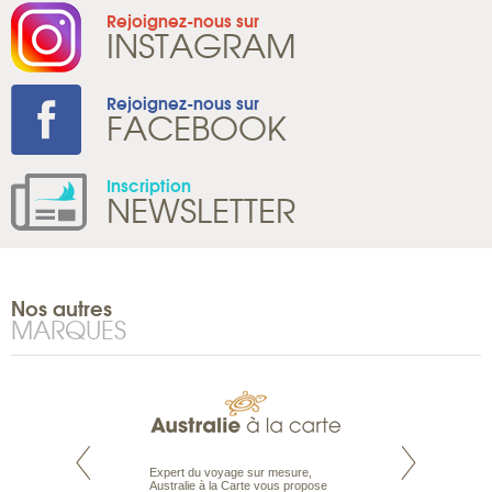
Rejoignez-nous sur
INSTAGRAM
Rejoignez-nous sur
FACEBOOK
Inscription
NEWSLETTER
Nos autres
MARQUES
te est le spécialiste
Expert du voyage sur mesure,
Parce qu'ils sont
 le Pacifique.
Australie à la Carte vous propose
passionnés d’anim