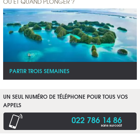
OÙ ET QUAND PLONGER ?
PARTIR TROIS SEMAINES
UN SEUL NUMÉRO DE TÉLÉPHONE POUR TOUS VOS
APPELS
022 786 14 86
sans surcoût