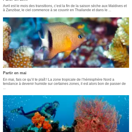
Avril est le mois des transitions, c’est la fin de la saison sèche aux Maldives et
à Zanzibar, le ciel commence à se couvrir en Thailande et dans le ...
Partir en mai
En mai, fais ce qu’il te plaît ! La zone tropicale de l’hémisphère Nord a
tendance à devenir humide sur certaines zones, il est alors bon de passer de
...