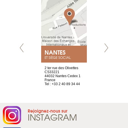
NEUVE
NANTES
GENÈV
ET SIÈGE SOCIAL
a-shop
2 ter rue des Olivettes
rue de Montc
el, 106
CS33221
1207 Genèv
neuve
44032 Nantes Cedex 1
Suisse
France
Tel : +41 22 
1 965 65 00
Tel : +33 2 40 89 34 44
Rejoignez-nous sur
INSTAGRAM