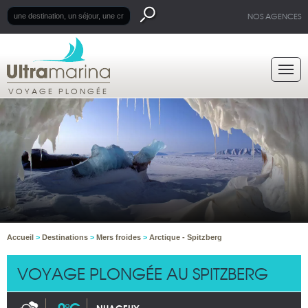
NOS AGENCES
VOYAGE PLONGÉE
Accueil
>
Destinations
>
Mers froides
>
Arctique - Spitzberg
VOYAGE PLONGÉE AU SPITZBERG
-0°C