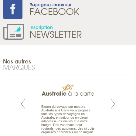
Rejoignez-nous sur
FACEBOOK
Inscription
NEWSLETTER
Nos autres
MARQUES
te est le spécialiste
Expert du voyage sur mesure,
Parce qu'ils sont
 le Pacifique.
Australie à la Carte vous propose
passionnés d’anim
bout du monde, en
tous les types de voyages en
sauvage, l'équipe d
sière, pour
Australie, en séjour ou en circuit,
carte comprend vos
ples et des îles
adaptés à vos envies et à votre
à votre service so
prenants, en hôtels
budget. Des vacances pour
voyage à la carte 
dans des pensions
routards, des autotours, des circuits
bâtir un safari à l
organisés en français ou en anglais.
envies.