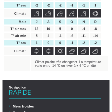
T° eau
-2
-2
-2
-1
-1
1
Climat :
Mois
J
A
S
O
N
D
T° air max
12
10
5
0
-4
-8
T° air min
5
4
-1
-6
-11
-14
T° eau
1
0
0
-1
-2
-2
Climat :
Climat polaire très changeant. La température
varie entre -14 °C en hiver à + 6 °C en été
Navigation
RAPIDE
Mers froides