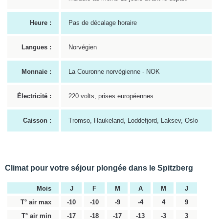
Heure :
Pas de décalage horaire
Langues :
Norvégien
Monnaie :
La Couronne norvégienne - NOK
Électricité :
220 volts, prises européennes
Caisson :
Tromso, Haukeland, Loddefjord, Laksev, Oslo
Climat pour votre séjour plongée dans le Spitzberg
Mois
J
F
M
A
M
J
T° air max
-10
-10
-9
-4
4
9
T° air min
-17
-18
-17
-13
-3
3