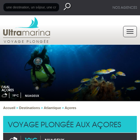
NOS AGENCES
VOYAGE PLONGÉE
FAIAL
AÇORES
19°C
NUAGEUX
Accueil
>
Destinations
>
Atlantique
>
Açores
VOYAGE PLONGÉE AUX AÇORES
19°C