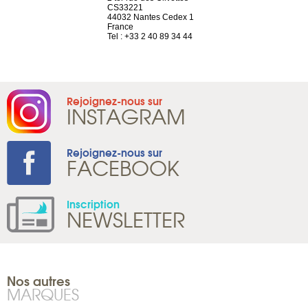
el, 106
CS33221
1207 Genèv
neuve
44032 Nantes Cedex 1
Suisse
France
Tel : +41 22 
1 965 65 00
Tel : +33 2 40 89 34 44
Rejoignez-nous sur
INSTAGRAM
Rejoignez-nous sur
FACEBOOK
Inscription
NEWSLETTER
Nos autres
MARQUES