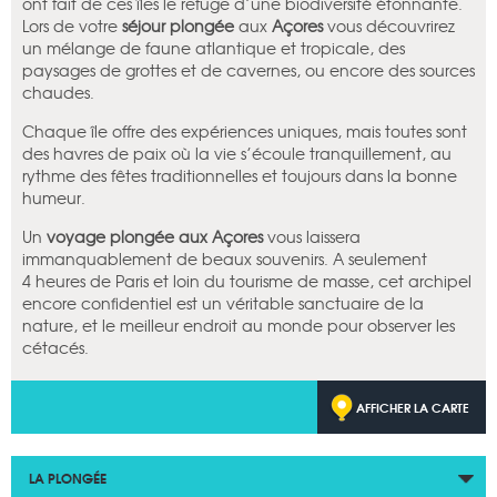
ont fait de ces îles le refuge d’une biodiversité étonnante.
Lors de votre
séjour plongée
aux
Açores
vous découvrirez
un mélange de faune atlantique et tropicale, des
paysages de grottes et de cavernes, ou encore des sources
chaudes.
Chaque île offre des expériences uniques, mais toutes sont
des havres de paix où la vie s’écoule tranquillement, au
rythme des fêtes traditionnelles et toujours dans la bonne
humeur.
Un
voyage plongée aux Açores
vous laissera
immanquablement de beaux souvenirs. A seulement
4 heures de Paris et loin du tourisme de masse, cet archipel
encore confidentiel est un véritable sanctuaire de la
nature, et le meilleur endroit au monde pour observer les
cétacés.
AFFICHER LA CARTE
LA PLONGÉE