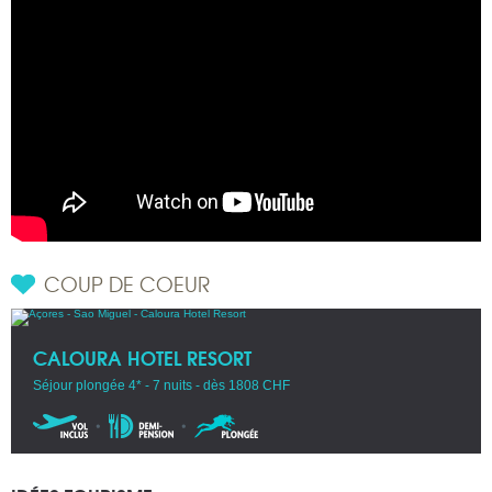
COUP DE COEUR
CALOURA HOTEL RESORT
Séjour plongée 4* - 7 nuits - dès 1808 CHF