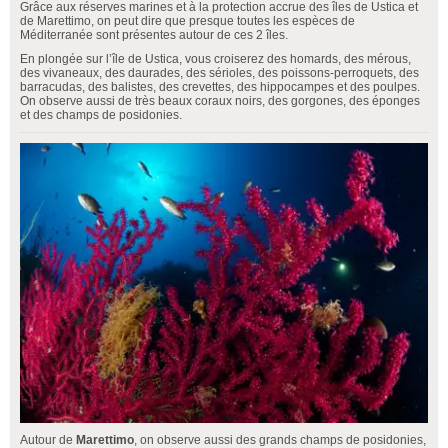
Grâce aux réserves marines et à la protection accrue des îles de Ustica et
de Marettimo, on peut dire que presque toutes les espèces de
Méditerranée sont présentes autour de ces 2 îles.
En plongée sur l’île de Ustica, vous croiserez des homards, des mérous,
des vivaneaux, des daurades, des sérioles, des poissons-perroquets, des
barracudas, des balistes, des crevettes, des hippocampes et des poulpes.
On observe aussi de très beaux coraux noirs, des gorgones, des éponges
et des champs de posidonies.
Autour de
Marettimo
, on observe aussi des grands champs de posidonies,