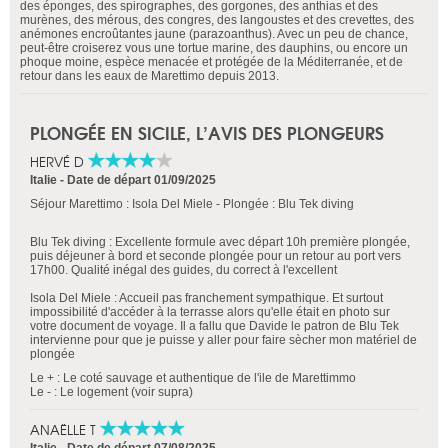
des éponges, des spirographes, des gorgones, des anthias et des
murènes, des mérous, des congres, des langoustes et des crevettes, des
anémones encroûtantes jaune (parazoanthus). Avec un peu de chance,
peut-être croiserez vous une tortue marine, des dauphins, ou encore un
phoque moine, espèce menacée et protégée de la Méditerranée, et de
retour dans les eaux de Marettimo depuis 2013.
PLONGÉE EN SICILE, L’AVIS DES PLONGEURS
HERVÉ D
Italie
-
Date de départ 01/09/2025
Séjour Marettimo : Isola Del Miele - Plongée : Blu Tek diving
Blu Tek diving : Excellente formule avec départ 10h première plongée,
puis déjeuner à bord et seconde plongée pour un retour au port vers
17h00. Qualité inégal des guides, du correct à l'excellent
Isola Del Miele : Accueil pas franchement sympathique. Et surtout
impossibilité d'accéder à la terrasse alors qu'elle était en photo sur
votre document de voyage. Il a fallu que Davide le patron de Blu Tek
intervienne pour que je puisse y aller pour faire sècher mon matériel de
plongée
Le + : Le coté sauvage et authentique de l'ile de Marettimmo
Le - : Le logement (voir supra)
ANAËLLE T
Italie
-
Date de départ 07/08/2025