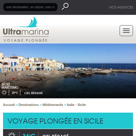
NOS AGENCES
VOYAGE PLONGÉE
SICILE
MARETTIMO
29°C
CIEL DÉGAGÉ
Accueil
>
Destinations
>
Méditerranée
>
Italie - Sicile
VOYAGE PLONGÉE EN SICILE
34°C