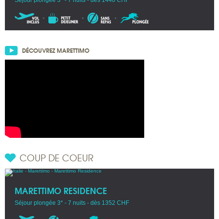
DÉCOUVREZ MARETTIMO
COUP DE COEUR
MARETTIMO RESIDENCE
Séjour plongée 3* - 7 nuits - dès 1352 CHF