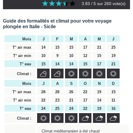
3.83
/ 5 sur
260
vote(s)
Guide des formalités et climat pour votre voyage
plongée en Italie - Sicile
Mois
J
F
M
A
M
J
T° air max
14
15
15
17
21
25
T° air min
10
9
10
12
15
19
T° eau
15
14
14
15
17
21
Climat :
Mois
J
A
S
O
N
D
T° air max
28
28
26
22
19
15
T° air min
22
23
21
17
14
11
T° eau
24
25
24
22
19
16
Climat :
Climat méditerranéen à été chaud