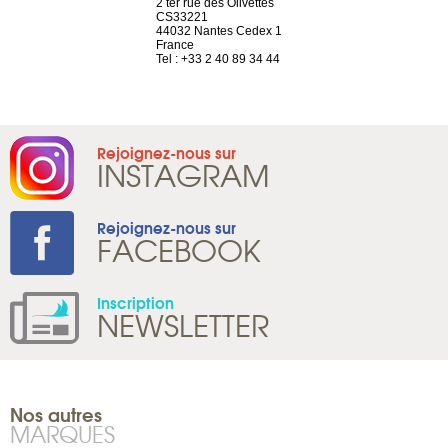
a-shop
2 ter rue des Olivettes
rue de Montc
el, 106
CS33221
1207 Genèv
neuve
44032 Nantes Cedex 1
Suisse
France
Tel : +41 22 
1 965 65 00
Tel : +33 2 40 89 34 44
Rejoignez-nous sur
INSTAGRAM
Rejoignez-nous sur
FACEBOOK
Inscription
NEWSLETTER
Nos autres
MARQUES