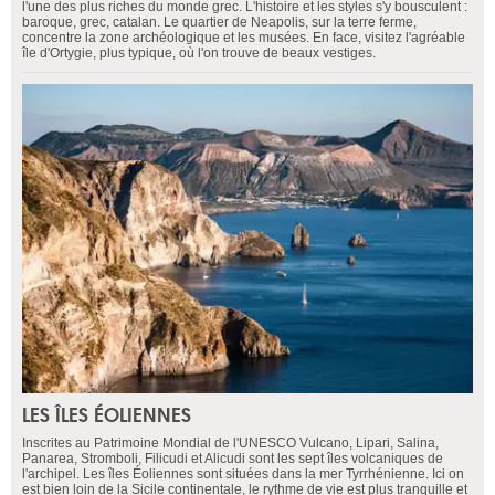
l'une des plus riches du monde grec. L'histoire et les styles s'y bousculent :
baroque, grec, catalan. Le quartier de Neapolis, sur la terre ferme,
concentre la zone archéologique et les musées. En face, visitez l'agréable
île d'Ortygie, plus typique, où l'on trouve de beaux vestiges.
LES ÎLES ÉOLIENNES
Inscrites au Patrimoine Mondial de l'UNESCO Vulcano, Lipari, Salina,
Panarea, Stromboli, Filicudi et Alicudi sont les sept îles volcaniques de
l'archipel. Les îles Éoliennes sont situées dans la mer Tyrrhénienne. Ici on
est bien loin de la Sicile continentale, le rythme de vie est plus tranquille et