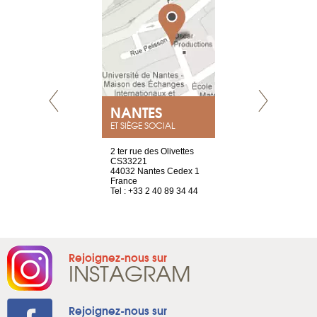
NEUVE
NANTES
GENÈV
ET SIÈGE SOCIAL
a-shop
2 ter rue des Olivettes
rue de Montc
el, 106
CS33221
1207 Genèv
neuve
44032 Nantes Cedex 1
Suisse
France
Tel : +41 22 
1 965 65 00
Tel : +33 2 40 89 34 44
Rejoignez-nous sur
INSTAGRAM
Rejoignez-nous sur