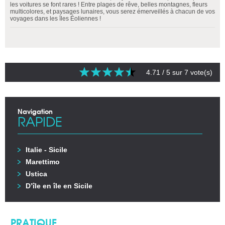
les voitures se font rares ! Entre plages de rêve, belles montagnes, fleurs
multicolores, et paysages lunaires, vous serez émerveillés à chacun de vos
voyages dans les îles Éoliennes !
4.71
/ 5 sur
7
vote(s)
Navigation
RAPIDE
Italie - Sicile
Marettimo
Ustica
D’île en île en Sicile
PRATIQUE