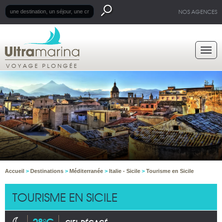
NOS AGENCES
VOYAGE PLONGÉE
Accueil
>
Destinations
>
Méditerranée
>
Italie - Sicile
>
Tourisme en Sicile
TOURISME EN SICILE
28°C