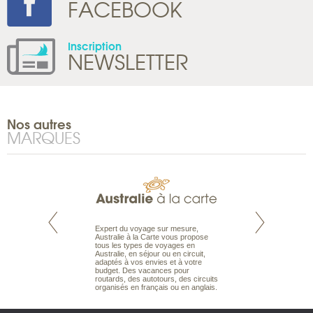
FACEBOOK
Inscription
NEWSLETTER
Nos autres
MARQUES
te est le spécialiste
Expert du voyage sur mesure,
Parce qu'ils sont
 le Pacifique.
Australie à la Carte vous propose
passionnés d’anim
bout du monde, en
tous les types de voyages en
sauvage, l'équipe d
sière, pour
Australie, en séjour ou en circuit,
carte comprend vos
ples et des îles
adaptés à vos envies et à votre
à votre service so
prenants, en hôtels
budget. Des vacances pour
voyage à la carte 
dans des pensions
routards, des autotours, des circuits
bâtir un safari à l
organisés en français ou en anglais.
envies.