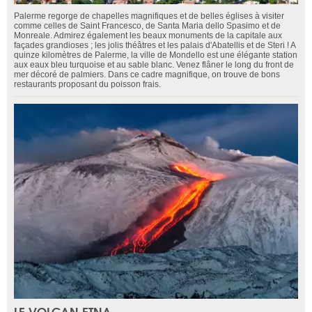
Palerme regorge de chapelles magnifiques et de belles églises à visiter
comme celles de Saint Francesco, de Santa Maria dello Spasimo et de
Monreale. Admirez également les beaux monuments de la capitale aux
façades grandioses ; les jolis théâtres et les palais d'Abatellis et de Steri ! A
quinze kilomètres de Palerme, la ville de Mondello est une élégante station
aux eaux bleu turquoise et au sable blanc. Venez flâner le long du front de
mer décoré de palmiers. Dans ce cadre magnifique, on trouve de bons
restaurants proposant du poisson frais.
LE VOLCAN ETNA