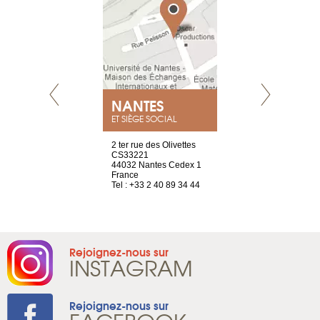
NEUVE
NANTES
GENÈV
ET SIÈGE SOCIAL
a-shop
2 ter rue des Olivettes
rue de Montc
el, 106
CS33221
1207 Genèv
neuve
44032 Nantes Cedex 1
Suisse
France
Tel : +41 22 
1 965 65 00
Tel : +33 2 40 89 34 44
Rejoignez-nous sur
INSTAGRAM
Rejoignez-nous sur