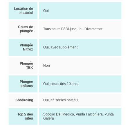
Location de
Oui
matériel
Cours de
Tous cours PADI jusqu’au Divemaster
plongée
Plongée
Oui, avec supplément
Nitrox
Plongée
Non
TEK
Plongée
Oui, cours dès 10 ans
enfants
Snorkeling
Oui, en sorties bateau
Top 5 des
Scoglio Del Medico, Punta Falconiera, Punta
sites
Galera