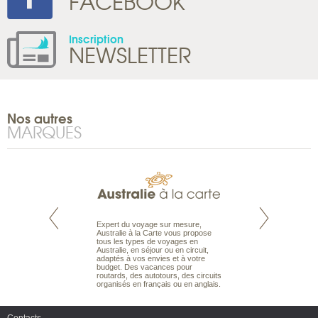
FACEBOOK
Inscription
NEWSLETTER
Nos autres
MARQUES
te est le spécialiste
Expert du voyage sur mesure,
Parce qu'ils sont
 le Pacifique.
Australie à la Carte vous propose
passionnés d’anim
bout du monde, en
tous les types de voyages en
sauvage, l'équipe d
sière, pour
Australie, en séjour ou en circuit,
carte comprend vos
ples et des îles
adaptés à vos envies et à votre
à votre service so
prenants, en hôtels
budget. Des vacances pour
voyage à la carte 
dans des pensions
routards, des autotours, des circuits
bâtir un safari à l
organisés en français ou en anglais.
envies.