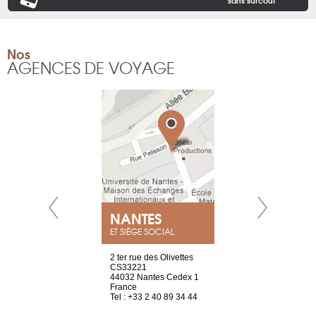
sans surcoût
Nos
AGENCES DE VOYAGE
NEUVE
NANTES
GENÈV
ET SIÈGE SOCIAL
a-shop
2 ter rue des Olivettes
rue de Montc
el, 106
CS33221
1207 Genèv
neuve
44032 Nantes Cedex 1
Suisse
France
Tel : +41 22 
1 965 65 00
Tel : +33 2 40 89 34 44