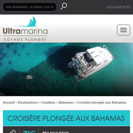
NOS AGENCES
VOYAGE PLONGÉE
Accueil
>
Destinations
>
Caraïbes
>
Bahamas
>
Croisière plongée aux Bahamas
CROISIÈRE PLONGÉE AUX BAHAMAS
29°C