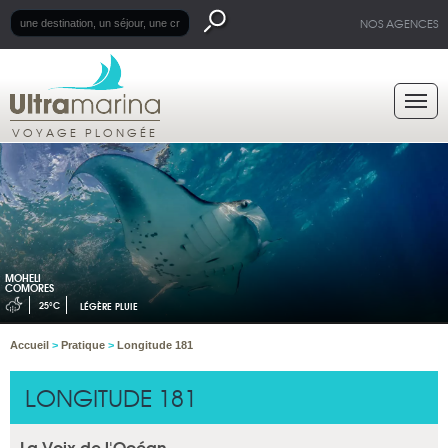
NOS AGENCES
VOYAGE PLONGÉE
MOHELI
COMORES
25°C
LÉGÈRE PLUIE
Accueil
>
Pratique
>
Longitude 181
LONGITUDE 181
La Voix de l'Océan