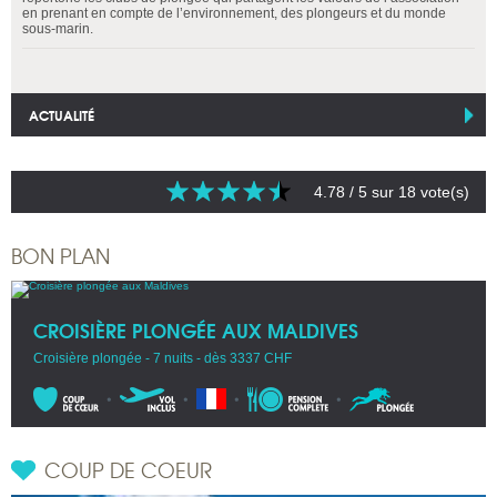
en prenant en compte de l’environnement, des plongeurs et du monde
sous-marin.
ACTUALITÉ
4.78
/ 5 sur
18
vote(s)
BON PLAN
CROISIÈRE PLONGÉE AUX MALDIVES
Croisière plongée - 7 nuits - dès 3337 CHF
COUP DE COEUR