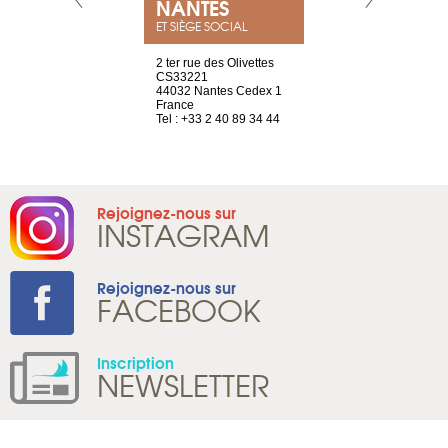
NEUVE
NANTES
GENÈV
ET SIÈGE SOCIAL
a-shop
2 ter rue des Olivettes
rue de Montc
el, 106
CS33221
1207 Genèv
neuve
44032 Nantes Cedex 1
Suisse
France
Tel : +41 22 
1 965 65 00
Tel : +33 2 40 89 34 44
Rejoignez-nous sur
INSTAGRAM
Rejoignez-nous sur
FACEBOOK
Inscription
NEWSLETTER