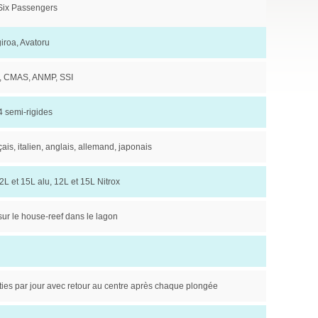
Six Passengers
iroa, Avatoru
, CMAS, ANMP, SSI
4 semi-rigides
ais, italien, anglais, allemand, japonais
2L et 15L alu, 12L et 15L Nitrox
sur le house-reef dans le lagon
ties par jour avec retour au centre après chaque plongée