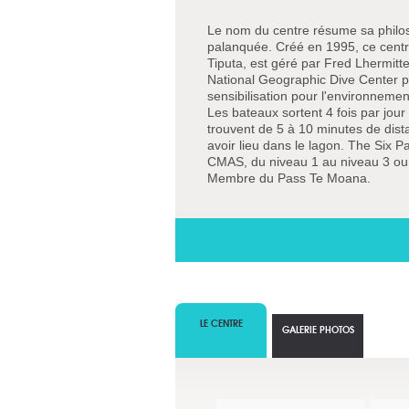
Le nom du centre résume sa philo
palanquée. Créé en 1995, ce centre
Tiputa, est géré par Fred Lhermitt
National Geographic Dive Center p
sensibilisation pour l'environneme
Les bateaux sortent 4 fois par jou
trouvent de 5 à 10 minutes de di
avoir lieu dans le lagon. The Six
CMAS, du niveau 1 au niveau 3 o
Membre du Pass Te Moana.
LE CENTRE
GALERIE PHOTOS