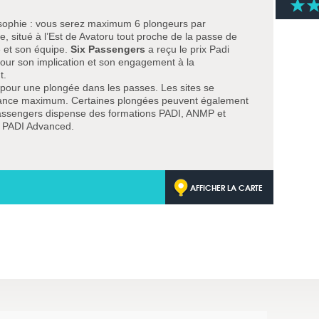
sophie : vous serez maximum 6 plongeurs par
, situé à l’Est de Avatoru tout proche de la passe de
e et son équipe.
Six Passengers
a reçu le prix Padi
our son implication et son engagement à la
nt.
r pour une plongée dans les passes. Les sites se
stance maximum. Certaines plongées peuvent également
 Passengers dispense des formations PADI, ANMP et
u PADI Advanced.
AFFICHER LA CARTE