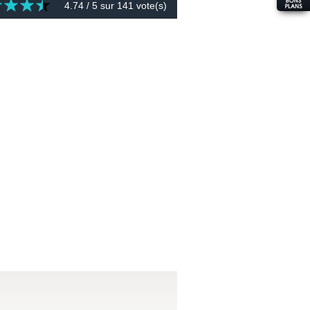
4.74
/ 5 sur
141
vote(s)