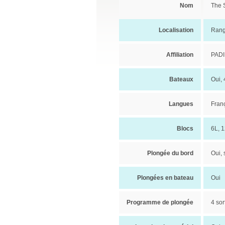
Nom
The 
Localisation
Rang
Affiliation
PADI
Bateaux
Oui, 
Langues
Franç
Blocs
6L, 1
Plongée du bord
Oui, 
Plongées en bateau
Oui
Programme de plongée
4 sor