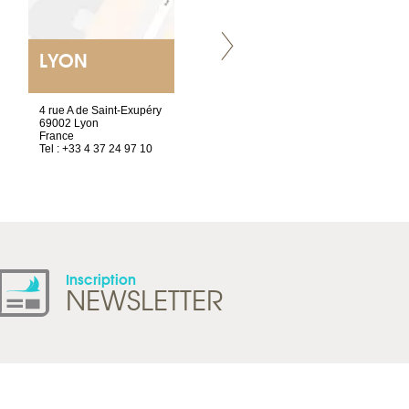
LYON
VILLENEUVE
4 rue A de Saint-Exupéry
Chez Scuba-shop
69002 Lyon
Route d’Arvel, 106
France
1844 Villeneuve
Tel : +33 4 37 24 97 10
Suisse
Tel : +41 21 965 65 00
Inscription
NEWSLETTER