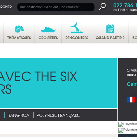
022 786 
ERCHER
du lundi au sam
THÉMATIQUES
CROISIÈRES
RENCONTRES
QUAND PARTIR ?
BO
VEC THE SIX
Si vou
merci
RS
Cen
E
RANGIROA
POLYNÉSIE FRANÇAISE