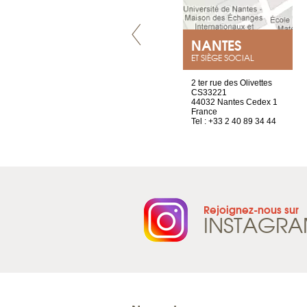
VILLENEUVE
NANTES
ET SIÈGE SOCIAL
Chez Scuba-shop
2 ter rue des Olivettes
Route d’Arvel, 106
CS33221
1844 Villeneuve
44032 Nantes Cedex 1
Suisse
France
Tel : +41 21 965 65 00
Tel : +33 2 40 89 34 44
Rejoignez-nous sur
INSTAGR