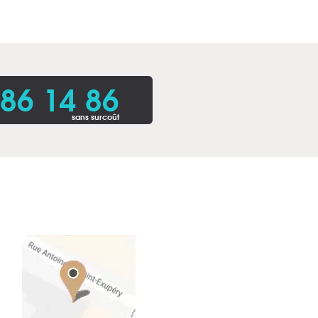
86 14 86
sans surcoût