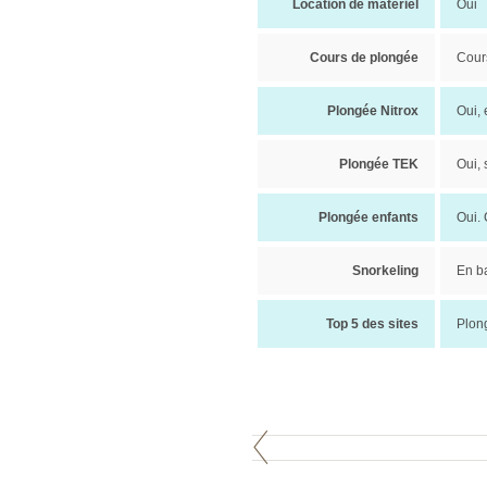
Location de matériel
Oui
Cours de plongée
Cour
Plongée Nitrox
Oui,
Plongée TEK
Oui, 
Plongée enfants
Oui.
Snorkeling
En b
Top 5 des sites
Plon