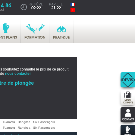
14 86
GENÈVE
PAPEETE
09:22
21:22
edi
NS PLANS
FORMATION
PRATIQUE
s souhaitez connaitre le prix de ce produit
 de
nous contacter
tre de plongée