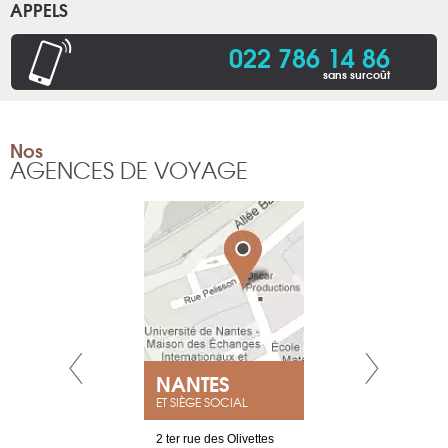
APPELS
022 786 14 86
sans surcoût
Nos
AGENCES DE VOYAGE
NEUVE
NANTES
GENÈV
ET SIÈGE SOCIAL
a-shop
2 ter rue des Olivettes
rue de Montc