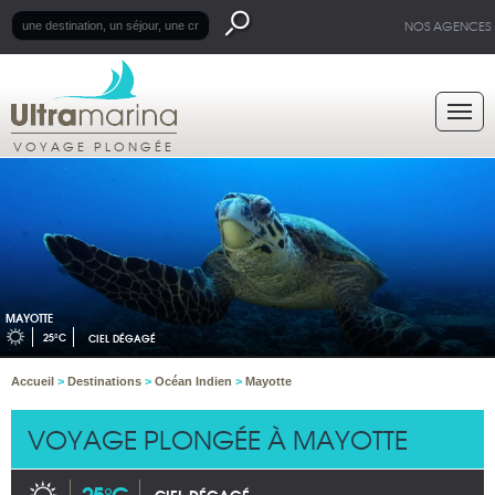
NOS AGENCES
VOYAGE PLONGÉE
MAYOTTE
25°C
CIEL DÉGAGÉ
Accueil
>
Destinations
>
Océan Indien
>
Mayotte
VOYAGE PLONGÉE À MAYOTTE
25°C