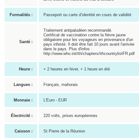
Formalités :
Passeport ou carte d’identité en cours de validité
Traitement antipaludéen recommandé.
Certificat de vaccination contre la fièvre jaune
obligatoire pour les voyageurs en provenance d'un
Santé :
pays infesté. Il doit être fait 10 jours avant l'arrivée
dans le pays. Plus d'infos :
http://www.who.int/ith/chapters/ithcountrylistFR.pdf
Heure :
+ 2 heures en hiver, + 1 heure en été
Langues :
Français, mahorais
Monnaie :
L'Euro - EUR
Électricité :
220 volts, prises européennes
Caisson :
St Pierre de la Réunion