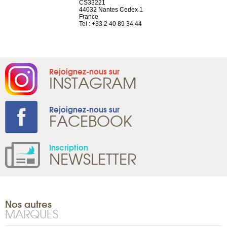
el, 106
CS33221
1207 Genèv
neuve
44032 Nantes Cedex 1
Suisse
France
Tel : +41 22 
1 965 65 00
Tel : +33 2 40 89 34 44
Rejoignez-nous sur
INSTAGRAM
Rejoignez-nous sur
FACEBOOK
Inscription
NEWSLETTER
Nos autres
MARQUES