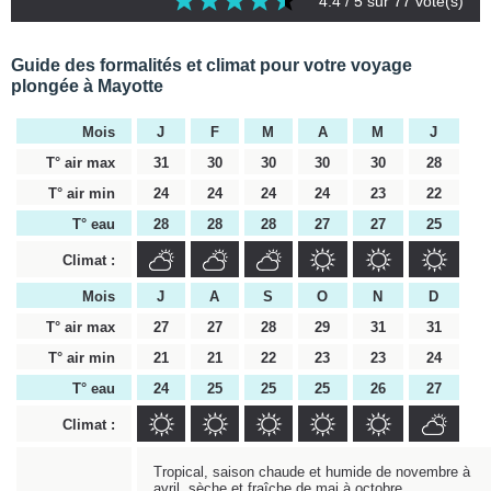
4.4
/ 5 sur
77
vote(s)
Guide des formalités et climat pour votre voyage
plongée à Mayotte
Mois
J
F
M
A
M
J
T° air max
31
30
30
30
30
28
T° air min
24
24
24
24
23
22
T° eau
28
28
28
27
27
25
Climat :
Mois
J
A
S
O
N
D
T° air max
27
27
28
29
31
31
T° air min
21
21
22
23
23
24
T° eau
24
25
25
25
26
27
Climat :
Tropical, saison chaude et humide de novembre à
avril, sèche et fraîche de mai à octobre