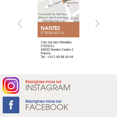
NEUVE
NANTES
GENÈV
ET SIÈGE SOCIAL
a-shop
2 ter rue des Olivettes
rue de Montc
el, 106
CS33221
1207 Genèv
neuve
44032 Nantes Cedex 1
Suisse
France
Tel : +41 22 
1 965 65 00
Tel : +33 2 40 89 34 44
Rejoignez-nous sur
INSTAGRAM
Rejoignez-nous sur
FACEBOOK