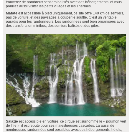
trouverez de nombreux sentiers balisés avec des hébergements, et vous
pourrez aussi visiter les petits villages et les Thermes.
Mafate
est accessible à pied uniquement, ce site offre 140 km de sentiers,
pas de voiture, et des paysages à couper le souffle. C’est un véritable
paradis pour les randonneurs. Les randonnées sont bien organisées avec
des transferts en minibus, des sentiers balisés et des gîtes.
Salazie
est accessible en voiture, ce cirque est surnommé le « poumon vert
de l’île », il est réputé pour ses majestueuses cascades. Là aussi de
nombreuses randonnées sont possibles avec des hébergements, hôtels,