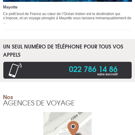
Mayotte
Ce petit bout de France au cœur de l’Océan Indien est la destination qui
s’impose, et un voyage plongée à Mayotte vous laissera immanquablement de
...
UN SEUL NUMÉRO DE TÉLÉPHONE POUR TOUS VOS
APPELS
022 786 14 86
sans surcoût
Nos
AGENCES DE VOYAGE