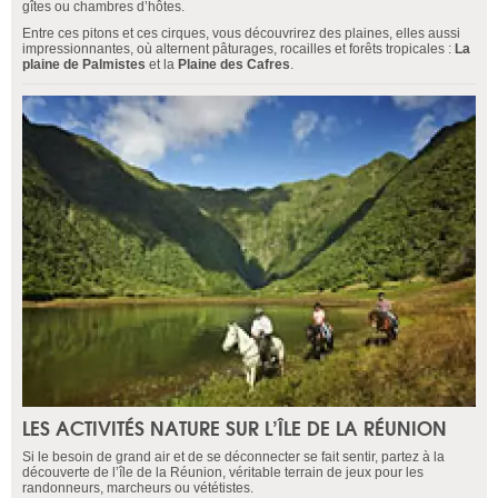
gîtes ou chambres d’hôtes.
Entre ces pitons et ces cirques, vous découvrirez des plaines, elles aussi
impressionnantes, où alternent pâturages, rocailles et forêts tropicales :
La
plaine de Palmistes
et la
Plaine des Cafres
.
LES ACTIVITÉS NATURE SUR L’ÎLE DE LA RÉUNION
Si le besoin de grand air et de se déconnecter se fait sentir, partez à la
découverte de l’île de la Réunion, véritable terrain de jeux pour les
randonneurs, marcheurs ou vététistes.