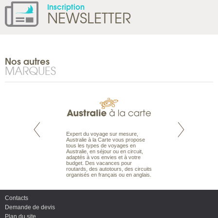
Inscription
NEWSLETTER
Nos autres
MARQUES
te est le spécialiste
Expert du voyage sur mesure,
Parce qu'ils sont
 le Pacifique.
Australie à la Carte vous propose
passionnés d’anim
bout du monde, en
tous les types de voyages en
sauvage, l'équipe d
sière, pour
Australie, en séjour ou en circuit,
carte comprend vos
ples et des îles
adaptés à vos envies et à votre
à votre service so
prenants, en hôtels
budget. Des vacances pour
voyage à la carte 
dans des pensions
routards, des autotours, des circuits
bâtir un safari à l
organisés en français ou en anglais.
envies.
Contacts
Demande de devis
Plan du site