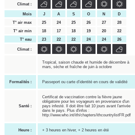
Climat :
Mois
J
A
S
O
N
D
T° air max
25
24
25
26
27
28
T° air min
18
17
18
19
20
22
T° eau
23
22
22
24
24
26
Climat :
Tropical, saison chaude et humide de décembre à
mars, sèche et fraîche de juin à octobre
Formalités :
Passeport ou carte d’identité en cours de validité
Certificat de vaccination contre la fièvre jaune
obligatoire pour les voyageurs en provenance d'un
Santé :
pays infesté. Il doit être fait 10 jours avant l'arrivée
dans le pays. Plus d'infos :
http://www.who.int/ith/chapters/ithcountrylistFR.pdf
Heure :
+ 3 heures en hiver, + 2 heures en été