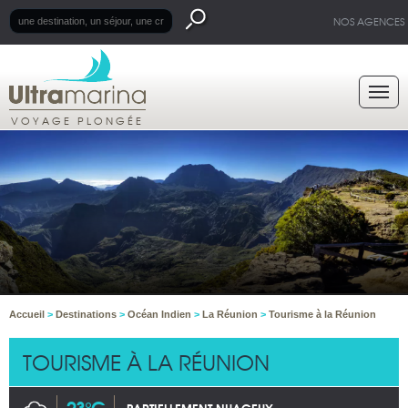
NOS AGENCES
VOYAGE PLONGÉE
Accueil
>
Destinations
>
Océan Indien
>
La Réunion
>
Tourisme à la Réunion
TOURISME À LA RÉUNION
23°C