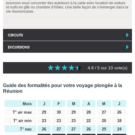
pourrons vous concocter des autotours à la carte avec location de voiture
et nuits en gîte ou chambre d’hôtes. Une belle façon de s’immerger dans la
vie réunionnaise.
CIRCUITS
EXCURSIONS
4.8
/ 5 sur
10
vote(s)
Guide des formalités pour votre voyage plongée à la
Réunion
Mois
J
F
M
A
M
J
T° air max
29
30
29
28
27
26
T° air min
23
23
23
22
20
18
T° eau
26
27
27
26
25
24