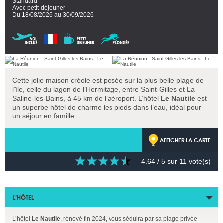
Standard
Avec petit-déjeuner
Du 18/08/2026 au 30/09/2026
Cette jolie maison créole est posée sur la plus belle plage de
l’île, celle du lagon de l’Hermitage, entre Saint-Gilles et La
Saline-les-Bains, à 45 km de l’aéroport. L’hôtel
Le Nautile
est
un superbe hôtel de charme les pieds dans l’eau, idéal pour
un séjour en famille.
AFFICHER LA CARTE
4.64
/ 5 sur
11
vote(s)
L’HÔTEL
L’hôtel
Le Nautile
, rénové fin 2024, vous séduira par sa plage privée