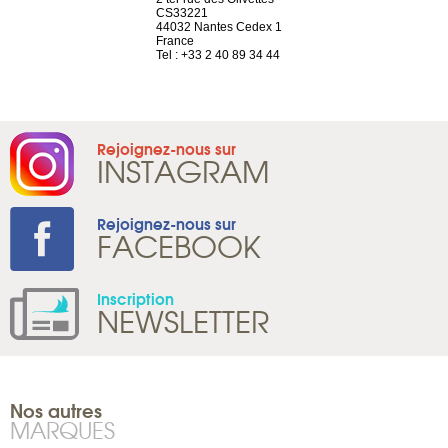
el, 106
CS33221
1207 Genèv
neuve
44032 Nantes Cedex 1
Suisse
France
Tel : +41 22 
1 965 65 00
Tel : +33 2 40 89 34 44
Rejoignez-nous sur
INSTAGRAM
Rejoignez-nous sur
FACEBOOK
Inscription
NEWSLETTER
Nos autres
MARQUES