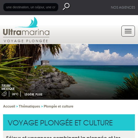
NOS AGENCES
VOYAGE PLONGÉE
TULUM
MEXIQUE
26°C
LÉGÈRE PLUIE
Accueil
>
Thématiques
>
Plongée et culture
VOYAGE PLONGÉE ET CULTURE
Séjour et vacances combinant la plongée et les