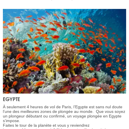
EGYPTE
À seulement 4 heures de vol de Paris, l’Egypte est sans nul doute
l’une des meilleures zones de plongée au monde. Que vous soyez
un plongeur débutant ou confirmé, un voyage plongée en Egypte
s’impose.
Faites le tour de la planète et vous y reviendrez