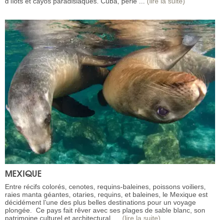
d’îlots et cayos paradisiaques. Cuba, perle ...
(lire la suite)
MEXIQUE
Entre récifs colorés, cenotes, requins-baleines, poissons voiliers,
raies manta géantes, otaries, requins, et baleines, le Mexique est
décidément l’une des plus belles destinations pour un voyage
plongée. Ce pays fait rêver avec ses plages de sable blanc, son
patrimoine culturel et architectural, ...
(lire la suite)