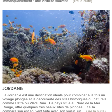
immanquablement : une visibilité souvent ...
(lire la suite)
JORDANIE
La Jordanie est une destination idéale pour combiner à la fois un
voyage plongée et la découverte des sites historiques ou naturels
comme Petra ou Wadi Rum. Ce pays situé au Nord de la Mer
Rouge, offre quelques très beaux sites de plongée. Et si la
comparaison est souvent faite avec son voisin, un ...
(lire la suite)