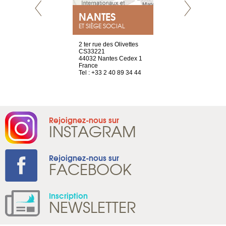
NEUVE
NANTES
GENÈV
ET SIÈGE SOCIAL
a-shop
2 ter rue des Olivettes
rue de Montc
el, 106
CS33221
1207 Genèv
neuve
44032 Nantes Cedex 1
Suisse
France
Tel : +41 22 
1 965 65 00
Tel : +33 2 40 89 34 44
Rejoignez-nous sur
INSTAGRAM
Rejoignez-nous sur
FACEBOOK
Inscription
NEWSLETTER