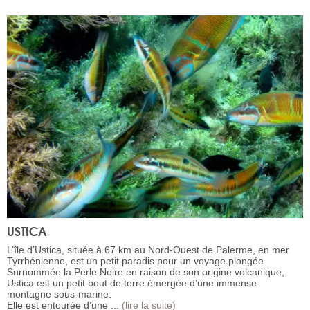
USTICA
L’île d’Ustica, située à 67 km au Nord-Ouest de Palerme, en mer
Tyrrhénienne, est un petit paradis pour un voyage plongée.
Surnommée la Perle Noire en raison de son origine volcanique,
Ustica est un petit bout de terre émergée d’une immense
montagne sous-marine.
Elle est entourée d’une ...
(lire la suite)