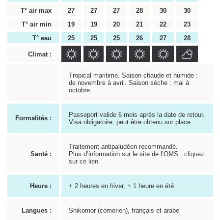
T° air max
27
27
27
28
30
30
T° air min
19
19
20
21
22
23
T° eau
25
25
25
26
27
28
Climat :
Tropical maritime. Saison chaude et humide :
de novembre à avril. Saison sèche : mai à
octobre
Passeport valide 6 mois après la date de retour.
Formalités :
Visa obligatoire, peut être obtenu sur place
Traitement antipaludéen recommandé.
Santé :
Plus d’information sur le site de l’OMS :
cliquez
sur ce lien
Heure :
+ 2 heures en hiver, + 1 heure en été
Langues :
Shikomor (comorien), français et arabe