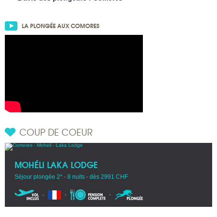
LA PLONGÉE AUX COMORES
COUP DE COEUR
MOHÉLI LAKA LODGE
Séjour plongée 2* - 8 nuits - dès 2991 CHF