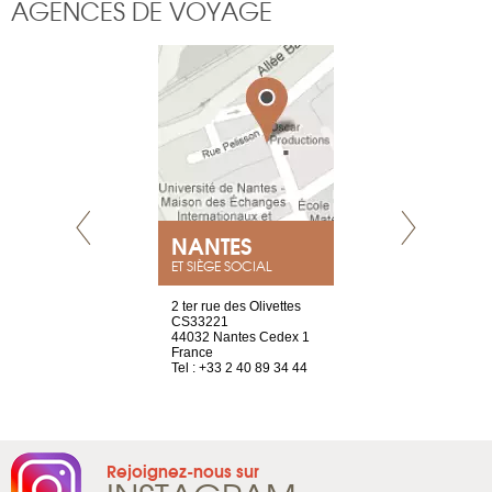
AGENCES DE VOYAGE
NEUVE
NANTES
GENÈV
ET SIÈGE SOCIAL
a-shop
2 ter rue des Olivettes
rue de Montc
el, 106
CS33221
1207 Genèv
neuve
44032 Nantes Cedex 1
Suisse
France
Tel : +41 22 
1 965 65 00
Tel : +33 2 40 89 34 44
Rejoignez-nous sur