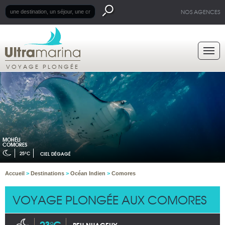
NOS AGENCES
VOYAGE PLONGÉE
MOHÉLI
COMORES
25°C
CIEL DÉGAGÉ
Accueil
>
Destinations
>
Océan Indien
>
Comores
VOYAGE PLONGÉE AUX COMORES
23°C