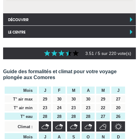
DÉCOUVRIR
LE CENTRE
3.51
/ 5 sur
220
vote(s)
Guide des formalités et climat pour votre voyage
plongée aux Comores
Mois
J
F
M
A
M
J
T° air max
29
30
30
30
29
27
T° air min
23
24
23
23
22
20
T° eau
28
28
28
28
27
26
Climat :
Mois
J
A
S
O
N
D