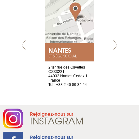
NEUVE
NANTES
GENÈV
ET SIÈGE SOCIAL
a-shop
2 ter rue des Olivettes
rue de Montc
el, 106
CS33221
1207 Genèv
neuve
44032 Nantes Cedex 1
Suisse
France
Tel : +41 22 
1 965 65 00
Tel : +33 2 40 89 34 44
Rejoignez-nous sur
INSTAGRAM
Rejoignez-nous sur