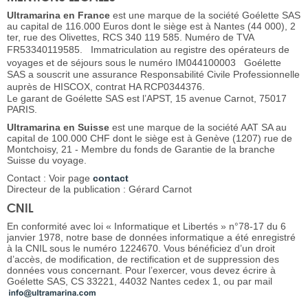
Ultramarina en France
est une marque de la société Goélette SAS
au capital de 116.000 Euros dont le siège est à Nantes (44 000), 2
ter, rue des Olivettes, RCS 340 119 585. Numéro de TVA
FR53340119585. Immatriculation au registre des opérateurs de
voyages et de séjours sous le numéro IM044100003 Goélette
SAS a souscrit une assurance Responsabilité Civile Professionnelle
auprès de HISCOX, contrat HA RCP0344376.
Le garant de Goélette SAS est l’APST, 15 avenue Carnot, 75017
PARIS.
Ultramarina en Suisse
est une marque de la société AAT SA au
capital de 100.000 CHF dont le siège est à Genève (1207) rue de
Montchoisy, 21 - Membre du fonds de Garantie de la branche
Suisse du voyage.
Contact : Voir page
contact
Directeur de la publication : Gérard Carnot
CNIL
En conformité avec loi « Informatique et Libertés » n°78-17 du 6
janvier 1978, notre base de données informatique a été enregistré
à la CNIL sous le numéro 1224670. Vous bénéficiez d’un droit
d’accès, de modification, de rectification et de suppression des
données vous concernant. Pour l’exercer, vous devez écrire à
Goélette SAS, CS 33221, 44032 Nantes cedex 1, ou par mail