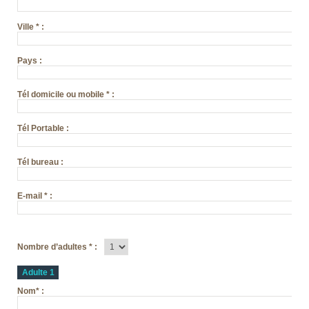
Ville
*
:
Pays
:
Tél domicile ou mobile
*
:
Tél Portable
:
Tél bureau
:
E-mail
*
:
Nombre d’adultes
*
:
Adulte 1
Nom
*
: