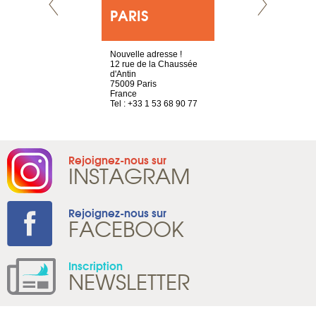
E
PARIS
LYON
choisy, 21
Nouvelle adresse !
4 rue A de S
ve
12 rue de la Chaussée
69002 Lyon
d'Antin
France
2 786 14 86
75009 Paris
Tel : +33 4 3
France
Tel : +33 1 53 68 90 77
Rejoignez-nous sur
INSTAGRAM
Rejoignez-nous sur
FACEBOOK
Inscription
NEWSLETTER