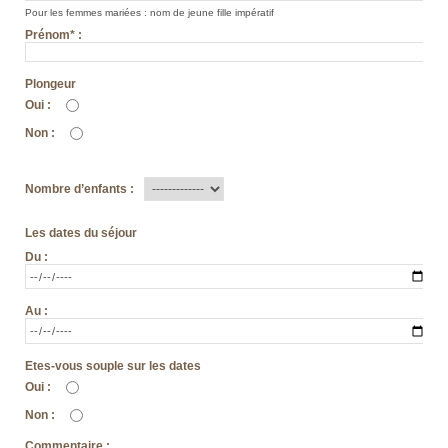
Pour les femmes mariées : nom de jeune fille impératif
Prénom
*
:
Plongeur
Oui
:
Non
:
Nombre d’enfants
:
Les dates du séjour
Du
:
Au
:
Etes-vous souple sur les dates
Oui
:
Non
:
Commentaire
: