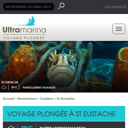
NOS AGENCES
VOYAGE PLONGÉE
ST EUSTACHE
28°C
PARTIELLEMENT NUAGEUX
Accueil
>
Destinations
>
Caraïbes
>
St Eustache
VOYAGE PLONGÉE À ST EUSTACHE
28°C