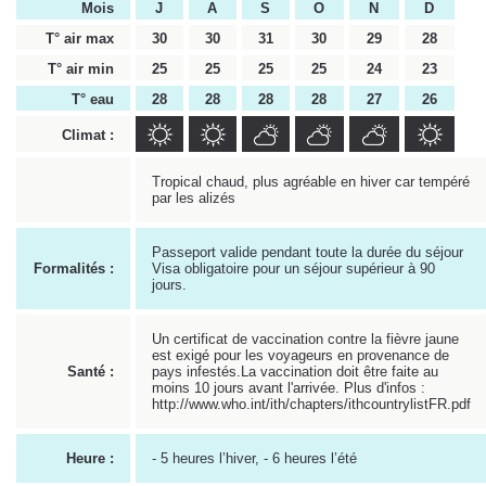
Mois
J
A
S
O
N
D
T° air max
30
30
31
30
29
28
T° air min
25
25
25
25
24
23
T° eau
28
28
28
28
27
26
Climat :
Tropical chaud, plus agréable en hiver car tempéré
par les alizés
Passeport valide pendant toute la durée du séjour
Formalités :
Visa obligatoire pour un séjour supérieur à 90
jours.
Un certificat de vaccination contre la fièvre jaune
est exigé pour les voyageurs en provenance de
Santé :
pays infestés.La vaccination doit être faite au
moins 10 jours avant l'arrivée. Plus d'infos :
http://www.who.int/ith/chapters/ithcountrylistFR.pdf
Heure :
- 5 heures l’hiver, - 6 heures l’été