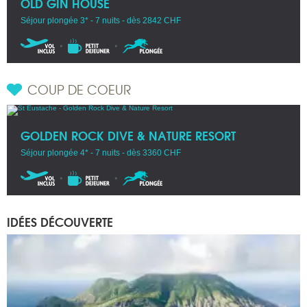
OLD GIN HOUSE
Séjour plongée 3* - 7 nuits - dès 2842 CHF
COUP DE COEUR
GOLDEN ROCK DIVE & NATURE RESORT
Séjour plongée 4* - 7 nuits - dès 3360 CHF
IDÉES DÉCOUVERTE