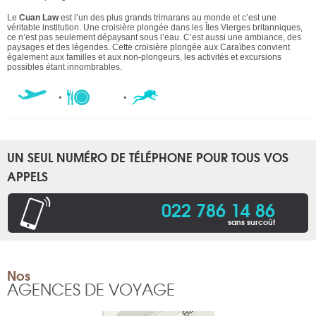
Le
Cuan Law
est l’un des plus grands trimarans au monde et c’est une
véritable institution. Une croisière plongée dans les Îles Vierges britanniques,
ce n’est pas seulement dépaysant sous l’eau. C’est aussi une ambiance, des
paysages et des légendes. Cette croisière plongée aux Caraïbes convient
également aux familles et aux non-plongeurs, les activités et excursions
possibles étant innombrables.
UN SEUL NUMÉRO DE TÉLÉPHONE POUR TOUS VOS
APPELS
022 786 14 86
sans surcoût
Nos
AGENCES DE VOYAGE