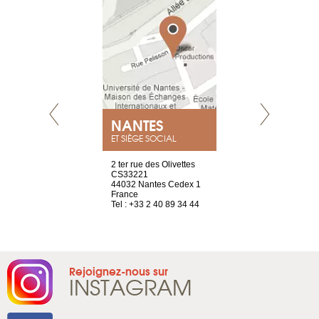
NEUVE
NANTES
GENÈV
ET SIÈGE SOCIAL
a-shop
2 ter rue des Olivettes
rue de Montc
el, 106
CS33221
1207 Genèv
neuve
44032 Nantes Cedex 1
Suisse
France
Tel : +41 22 
1 965 65 00
Tel : +33 2 40 89 34 44
Rejoignez-nous sur
INSTAGRAM