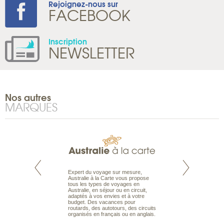
Rejoignez-nous sur
FACEBOOK
Inscription
NEWSLETTER
Nos autres
MARQUES
te est le spécialiste
Expert du voyage sur mesure,
Parce qu'ils sont
 le Pacifique.
Australie à la Carte vous propose
passionnés d’anim
bout du monde, en
tous les types de voyages en
sauvage, l'équipe d
sière, pour
Australie, en séjour ou en circuit,
carte comprend vos
ples et des îles
adaptés à vos envies et à votre
à votre service so
prenants, en hôtels
budget. Des vacances pour
voyage à la carte 
dans des pensions
routards, des autotours, des circuits
bâtir un safari à l
organisés en français ou en anglais.
envies.