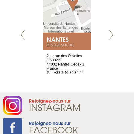
NEUVE
NANTES
GENÈV
ET SIÈGE SOCIAL
a-shop
2 ter rue des Olivettes
rue de Montc
el, 106
CS33221
1207 Genèv
neuve
44032 Nantes Cedex 1
Suisse
France
Tel : +41 22 
1 965 65 00
Tel : +33 2 40 89 34 44
Rejoignez-nous sur
INSTAGRAM
Rejoignez-nous sur
FACEBOOK