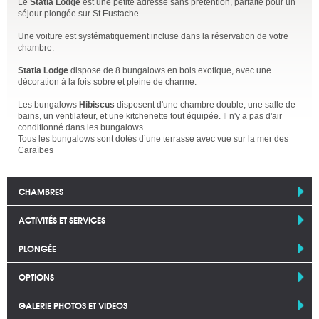
Le
Statia Lodge
est une petite adresse sans prétention, parfaite pour un
séjour plongée sur St Eustache.
Une voiture est systématiquement incluse dans la réservation de votre
chambre.
Statia Lodge
dispose de 8 bungalows en bois exotique, avec une
décoration à la fois sobre et pleine de charme.
Les bungalows
Hibiscus
disposent d'une chambre double, une salle de
bains, un ventilateur, et une kitchenette tout équipée. Il n'y a pas d'air
conditionné dans les bungalows.
Tous les bungalows sont dotés d’une terrasse avec vue sur la mer des
Caraïbes
CHAMBRES
ACTIVITÉS ET SERVICES
PLONGÉE
OPTIONS
GALERIE PHOTOS ET VIDEOS