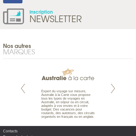
Inscription
NEWSLETTER
Nos autres
MARQUES
te est le spécialiste
Expert du voyage sur mesure,
Parce qu'ils sont
 le Pacifique.
Australie à la Carte vous propose
passionnés d’anim
bout du monde, en
tous les types de voyages en
sauvage, l'équipe d
sière, pour
Australie, en séjour ou en circuit,
carte comprend vos
ples et des îles
adaptés à vos envies et à votre
à votre service so
prenants, en hôtels
budget. Des vacances pour
voyage à la carte 
dans des pensions
routards, des autotours, des circuits
bâtir un safari à l
organisés en français ou en anglais.
envies.
Contacts