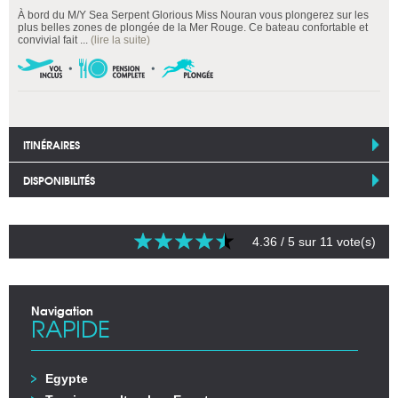
À bord du M/Y Sea Serpent Glorious Miss Nouran vous plongerez sur les
plus belles zones de plongée de la Mer Rouge. Ce bateau confortable et
convivial fait ...
(lire la suite)
ITINÉRAIRES
DISPONIBILITÉS
4.36
/ 5 sur
11
vote(s)
Navigation
RAPIDE
Egypte