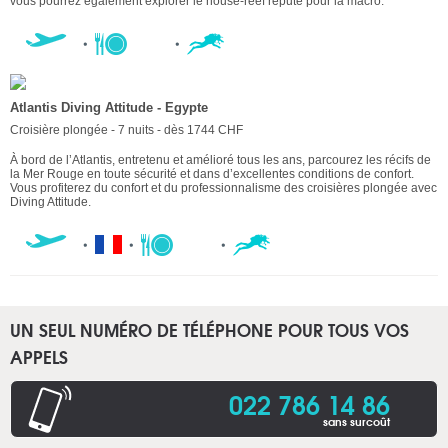
vous pourrez également explorer le house-reef réputé pour la macro.
Atlantis Diving Attitude - Egypte
Croisière plongée - 7 nuits - dès 1744 CHF
À bord de l’Atlantis, entretenu et amélioré tous les ans, parcourez les récifs de
la Mer Rouge en toute sécurité et dans d’excellentes conditions de confort.
Vous profiterez du confort et du professionnalisme des croisières plongée avec
Diving Attitude.
UN SEUL NUMÉRO DE TÉLÉPHONE POUR TOUS VOS
APPELS
022 786 14 86
sans surcoût