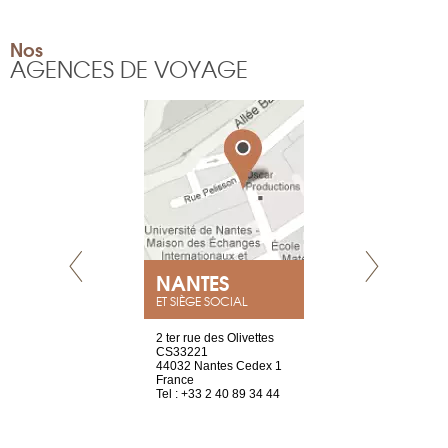
Nos
AGENCES DE VOYAGE
NEUVE
NANTES
GENÈV
ET SIÈGE SOCIAL
a-shop
2 ter rue des Olivettes
rue de Montc
el, 106
CS33221
1207 Genèv
neuve
44032 Nantes Cedex 1
Suisse
France
Tel : +41 22 
1 965 65 00
Tel : +33 2 40 89 34 44