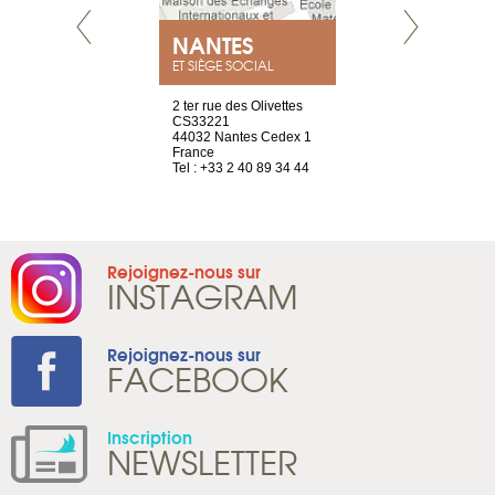
NEUVE
NANTES
GENÈV
ET SIÈGE SOCIAL
a-shop
2 ter rue des Olivettes
rue de Montc
el, 106
CS33221
1207 Genèv
neuve
44032 Nantes Cedex 1
Suisse
France
Tel : +41 22 
1 965 65 00
Tel : +33 2 40 89 34 44
Rejoignez-nous sur
INSTAGRAM
Rejoignez-nous sur
FACEBOOK
Inscription
NEWSLETTER