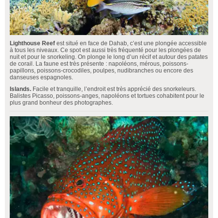
Lighthouse Reef
est situé en face de Dahab, c’est une plongée accessible
à tous les niveaux. Ce spot est aussi très fréquenté pour les plongées de
nuit et pour le snorkeling. On plonge le long d’un récif et autour des patates
de corail. La faune est très présente : napoléons, mérous, poissons-
papillons, poissons-crocodiles, poulpes, nudibranches ou encore des
danseuses espagnoles.
Islands.
Facile et tranquille, l’endroit est très apprécié des snorkeleurs.
Balistes Picasso, poissons-anges, napoléons et tortues cohabitent pour le
plus grand bonheur des photographes.