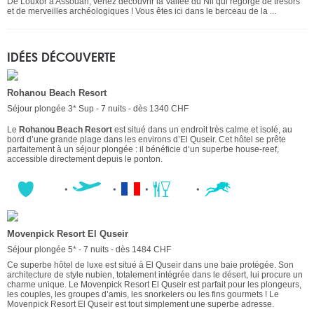
De Louxor à Assouan, venez découvrir la Vallée du Nil qui regorge de trésors
et de merveilles archéologiques ! Vous êtes ici dans le berceau de la ...
IDÉES DÉCOUVERTE
Rohanou Beach Resort
Séjour plongée 3* Sup - 7 nuits - dès 1340 CHF
Le
Rohanou Beach Resort
est situé dans un endroit très calme et isolé, au
bord d’une grande plage dans les environs d’El Quseir. Cet hôtel se prête
parfaitement à un séjour plongée : il bénéficie d’un superbe house-reef,
accessible directement depuis le ponton.
Movenpick Resort El Quseir
Séjour plongée 5* - 7 nuits - dès 1484 CHF
Ce superbe hôtel de luxe est situé à El Quseir dans une baie protégée. Son
architecture de style nubien, totalement intégrée dans le désert, lui procure un
charme unique. Le Movenpick Resort El Quseir est parfait pour les plongeurs,
les couples, les groupes d’amis, les snorkelers ou les fins gourmets ! Le
Movenpick Resort El Quseir est tout simplement une superbe adresse.