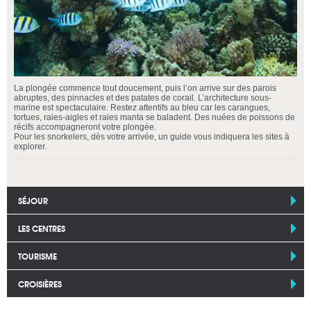
La plongée commence tout doucement, puis l’on arrive sur des parois
abruptes, des pinnacles et des patates de corail. L’architecture sous-
marine est spectaculaire. Restez attentifs au bleu car les carangues,
tortues, raies-aigles et raies manta se baladent. Des nuées de poissons de
récifs accompagneront votre plongée.
Pour les snorkelers, dès votre arrivée, un guide vous indiquera les sites à
explorer.
SÉJOUR
LES CENTRES
TOURISME
CROISIÈRES