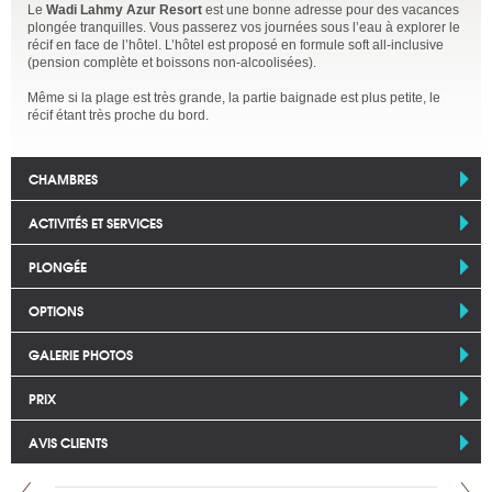
Le
Wadi Lahmy Azur Resort
est une bonne adresse pour des vacances
plongée tranquilles. Vous passerez vos journées sous l’eau à explorer le
récif en face de l’hôtel. L’hôtel est proposé en formule soft all-inclusive
(pension complète et boissons non-alcoolisées).
Même si la plage est très grande, la partie baignade est plus petite, le
récif étant très proche du bord.
CHAMBRES
ACTIVITÉS ET SERVICES
PLONGÉE
OPTIONS
GALERIE PHOTOS
PRIX
AVIS CLIENTS