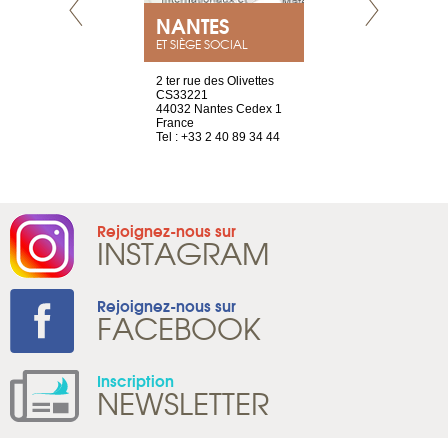
NEUVE
NANTES
GENÈV
ET SIÈGE SOCIAL
a-shop
2 ter rue des Olivettes
rue de Montc
el, 106
CS33221
1207 Genèv
neuve
44032 Nantes Cedex 1
Suisse
France
Tel : +41 22 
1 965 65 00
Tel : +33 2 40 89 34 44
Rejoignez-nous sur
INSTAGRAM
Rejoignez-nous sur
FACEBOOK
Inscription
NEWSLETTER