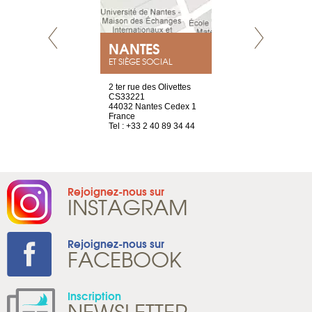
NEUVE
NANTES
GENÈV
ET SIÈGE SOCIAL
a-shop
2 ter rue des Olivettes
rue de Montc
el, 106
CS33221
1207 Genèv
neuve
44032 Nantes Cedex 1
Suisse
France
Tel : +41 22 
1 965 65 00
Tel : +33 2 40 89 34 44
Rejoignez-nous sur
INSTAGRAM
Rejoignez-nous sur
FACEBOOK
Inscription
NEWSLETTER