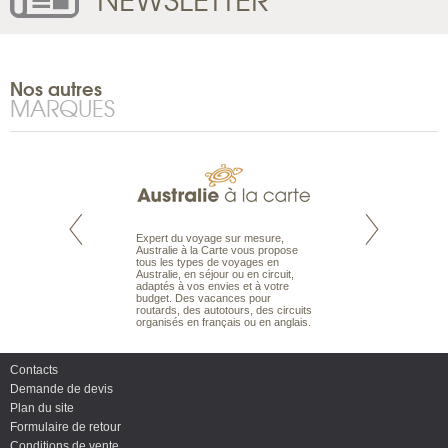
Nos autres
MARQUES
te est le spécialiste
Expert du voyage sur mesure,
Parce qu'ils sont
 le Pacifique.
Australie à la Carte vous propose
passionnés d’anim
bout du monde, en
tous les types de voyages en
sauvage, l'équipe d
sière, pour
Australie, en séjour ou en circuit,
carte comprend vos
ples et des îles
adaptés à vos envies et à votre
à votre service so
prenants, en hôtels
budget. Des vacances pour
voyage à la carte 
dans des pensions
routards, des autotours, des circuits
bâtir un safari à l
organisés en français ou en anglais.
envies.
Contacts
Demande de devis
Plan du site
Formulaire de retour
Conditions de vente