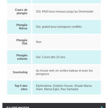
Cours de
SSI, PADI tous niveaux jusqu’au Divemaster
plongée
Plongée
Oui, gratuit pour plongeurs certifiés
Nitrox
Plongée
Non
TEK
Plongée
Oui. Cours dès 10 ans
enfants
du house reef, en sorties bateau et avec les
Snorkeling
plongeurs
Top 5 des
Elphinstone, Dolphin House, Shaab Marsa
sites
Alam, Marsa Egla, Ras Samadai
GALERIE PHOTOS