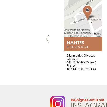
VILLENEUVE
NANTES
ET SIÈGE SOCIAL
Chez Scuba-shop
2 ter rue des Olivettes
Route d’Arvel, 106
CS33221
1844 Villeneuve
44032 Nantes Cedex 1
Suisse
France
Tel : +41 21 965 65 00
Tel : +33 2 40 89 34 44
Rejoignez-nous sur
INSTAGR