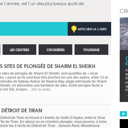
te l’année, est l’un des plus beaux spots de
CR
AFFICHER LA CARTE
LES CENTRES
CROISIÈRES
TOURISME
ES SITES DE PLONGÉE DE SHARM EL SHEIKH
A
s sites de plongée de Sharm El Sheikh, sont qualifiés de « local
t
es » parce qu’ils sont tous très proches les uns des autres, entre 10 et
R
 minutes de bateau.Autour de Naama Bay, plage principale de Sharm
p
 Sheikh, on dénombre une trentaine de sites. Entre plongée facile à
s
s Um Sid, et dans ...
(lire la suite)
P
...
E DÉTROIT DE TIRAN
Détroit de Tiran se trouve à l’entrée du Golfe d’Aqaba, entre le Sinai
l’île de Tiran. En séjour ou en croisière plongée, vous pourrez, à loisir,
plorer les 4 récifs du Détroit de Tiran : Jackson Reef, Woodhouse