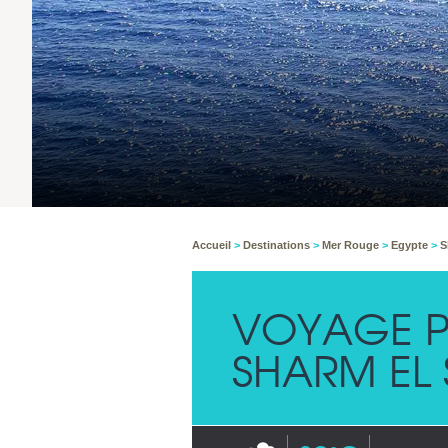
Accueil
>
Destinations
>
Mer Rouge
>
Egypte
>
S
VOYAGE P
SHARM EL 