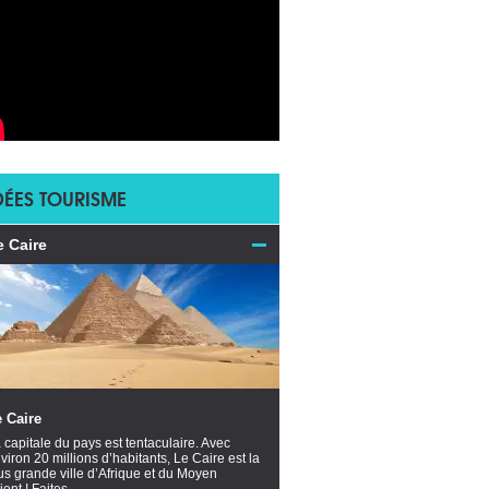
DÉES TOURISME
e Caire
 Caire
 capitale du pays est tentaculaire. Avec
viron 20 millions d’habitants, Le Caire est la
us grande ville d’Afrique et du Moyen