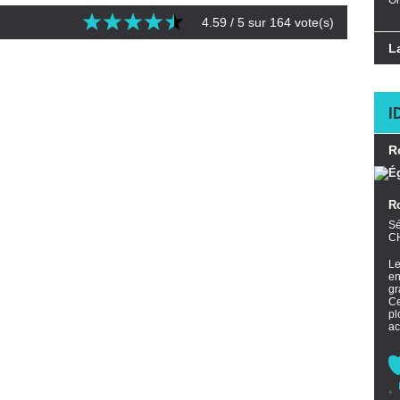
Or
4.59
/ 5 sur
164
vote(s)
L
I
R
R
Sé
C
L
en
gr
Ce
pl
ac