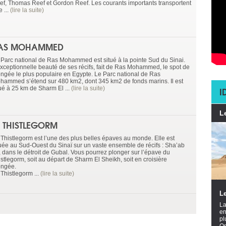
ef, Thomas Reef et Gordon Reef. Les courants importants transportent
 ...
(lire la suite)
AS MOHAMMED
 Parc national de Ras Mohammed est situé à la pointe Sud du Sinai.
exceptionnelle beauté de ses récifs, fait de Ras Mohammed, le spot de
ongée le plus populaire en Egypte. Le Parc national de Ras
hammed s’étend sur 480 km2, dont 345 km2 de fonds marins. Il est
tué à 25 km de Sharm El ...
(lire la suite)
I
L
E THISTLEGORM
 Thistlegorm est l’une des plus belles épaves au monde. Elle est
tuée au Sud-Ouest du Sinaï sur un vaste ensemble de récifs : Sha’ab
i, dans le détroit de Gubal. Vous pourrez plonger sur l’épave du
istlegorm, soit au départ de Sharm El Sheikh, soit en croisière
ongée.
Thistlegorm ...
(lire la suite)
Le
La
en
pl