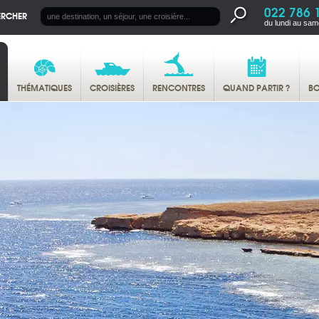
022 786 
ERCHER
du lundi au sam
THÉMATIQUES
CROISIÈRES
RENCONTRES
QUAND PARTIR ?
BO