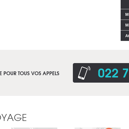
M
M
A
022 7
E POUR TOUS VOS APPELS
OYAGE