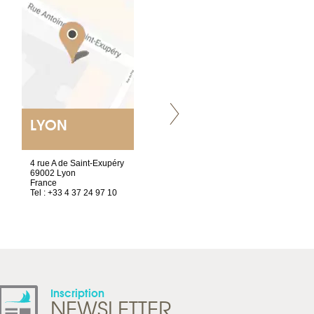
LYON
VILLENEUVE
4 rue A de Saint-Exupéry
Chez Scuba-shop
69002 Lyon
Route d’Arvel, 106
France
1844 Villeneuve
Tel : +33 4 37 24 97 10
Suisse
Tel : +41 21 965 65 00
Inscription
NEWSLETTER