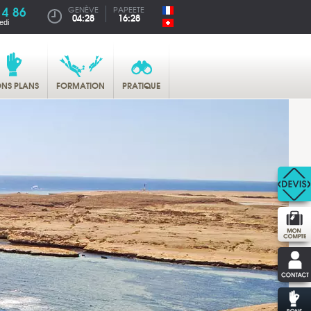
14 86
GENÈVE
PAPEETE
04:28
16:28
edi
NS PLANS
FORMATION
PRATIQUE