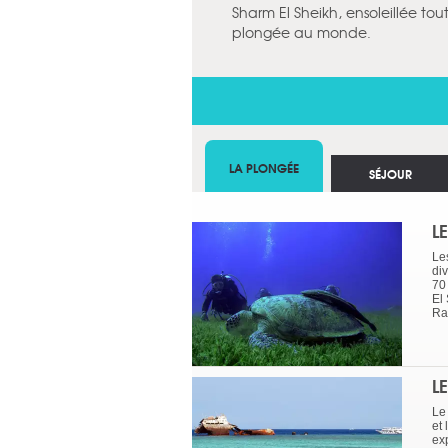
Sharm El Sheikh, ensoleillée tou
plongée au monde.
LA PLONGÉE
SÉJOUR
L
Le
div
70
El
Ra
L
Le 
et 
ex