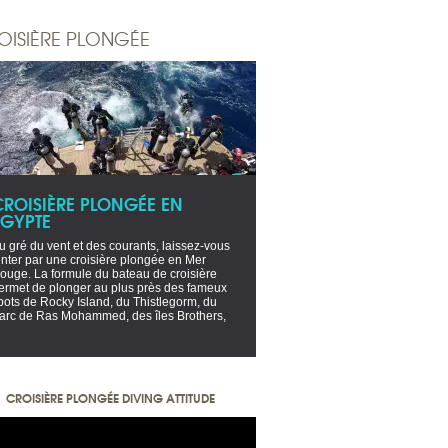
OISIÈRE PLONGÉE
CROISIÈRE PLONGÉE EN
EGYPTE
u gré du vent et des courants, laissez-vous
enter par une croisière plongée en Mer
ouge. La formule du bateau de croisière
ermet de plonger au plus près des fameux
pots de Rocky Island, du Thistlegorm, du
arc de Ras Mohammed, des îles Brothers,
CROISIÈRE PLONGÉE DIVING ATTITUDE