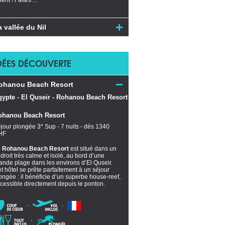
ient ! Faites ...
a vallée du Nil
DÉES DÉCOUVERTE
ohanou Beach Resort
ohanou Beach Resort
jour plongée 3* Sup - 7 nuits - dès 1340
HF
e
Rohanou Beach Resort
est situé dans un
droit très calme et isolé, au bord d’une
ande plage dans les environs d’El Quseir.
t hôtel se prête parfaitement à un séjour
ongée : il bénéficie d’un superbe house-reef,
cessible directement depuis le ponton.