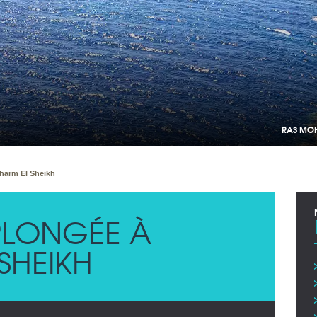
RAS MOH
harm El Sheikh
LONGÉE À
SHEIKH