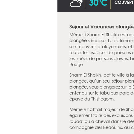
30°C
COUVERT
Séjour et Vacances plongée
Même si Sharm El Sheikh est une
plongée
s’impose. Le patrimoin
sont couverts d’alcyonaires, et
toutes les espèces de poissons 
les nuées de poissons clowns, ba
Rouge.
Sharm El Sheikh, petite ville à la
plongée, qu’un seul
séjour plo
plongée
, vous plongerez sur le 
entendu sur le fabuleux parc
épave du Thistlegorm.
Même si l’attrait majeur de Sha
également faire des excursions 
"quad" ou à cheval dans le dése
compagnie des Bédouins, au co