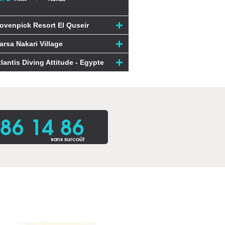
ovenpick Resort El Quseir
arsa Nakari Village
tlantis Diving Attitude - Egypte
86 14 86
sans surcoût