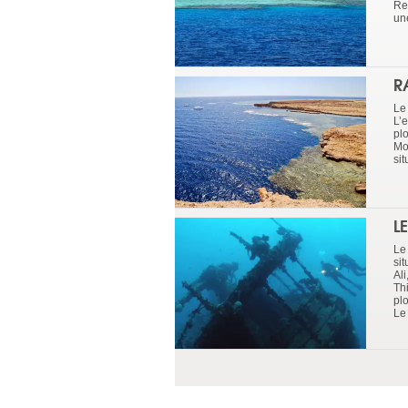
Re
une
R
Le
L’
pl
Mo
si
L
Le
si
Al
Th
pl
Le 