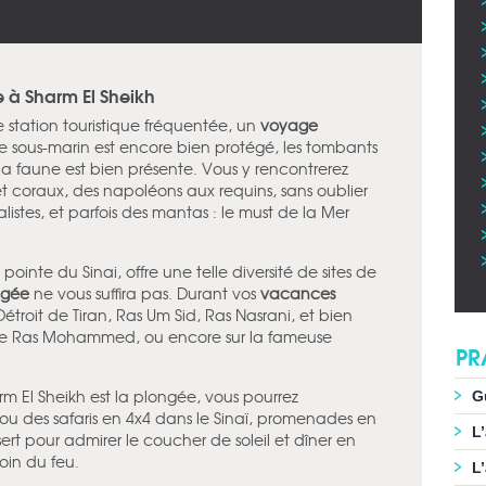
 à Sharm El Sheikh
 station touristique fréquentée, un
voyage
e sous-marin est encore bien protégé, les tombants
 la faune est bien présente. Vous y rencontrerez
et coraux, des napoléons aux requins, sans oublier
listes, et parfois des mantas : le must de la Mer
 pointe du Sinai, offre une telle diversité de sites de
ngée
ne vous suffira pas. Durant vos
vacances
Détroit de Tiran, Ras Um Sid, Ras Nasrani, et bien
 de Ras Mohammed, ou encore sur la fameuse
PR
rm El Sheikh est la plongée, vous pourrez
G
ou des safaris en 4x4 dans le Sinaï, promenades en
L
rt pour admirer le coucher de soleil et dîner en
in du feu.
L