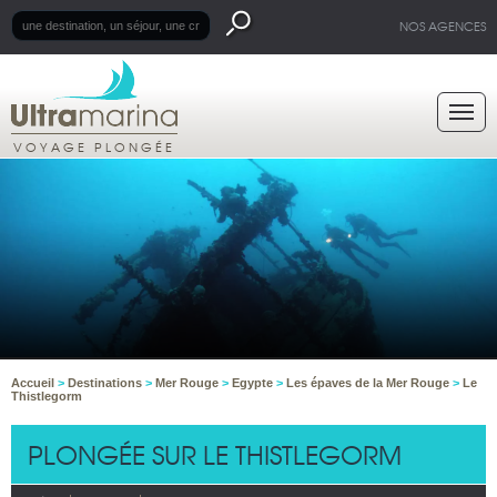
NOS AGENCES
VOYAGE PLONGÉE
Accueil
>
Destinations
>
Mer Rouge
>
Egypte
>
Les épaves de la Mer Rouge
>
Le
Thistlegorm
PLONGÉE SUR LE THISTLEGORM