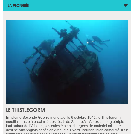
LA PLONGÉE
LE THISTLEGORM
En pleine Seconde Guerre mondiale, le 6 octobre 1941, le Thistlegorm
mouilla l’ancre à proximité des récifs de Sha’ab Ali. Après un long périple
tout autour de l’Afrique, ses cales étaient chargées de matériel militaire
destiné aux Anglais basés en Afrique du Nord. Pourtant bien camouflé, il fut