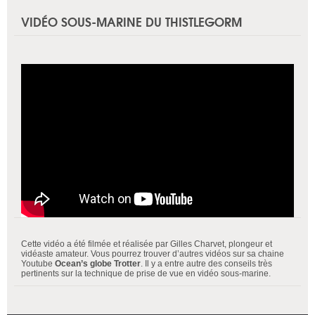
VIDÉO SOUS-MARINE DU THISTLEGORM
Cette vidéo a été filmée et réalisée par Gilles Charvet, plongeur et
vidéaste amateur. Vous pourrez trouver d’autres vidéos sur sa chaine
Youtube
Ocean’s globe Trotter
. Il y a entre autre des conseils très
pertinents sur la technique de prise de vue en vidéo sous-marine.