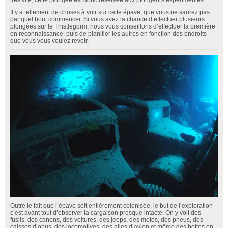
Il y a tellement de choses à voir sur cette épave, que vous ne saurez pas
par quel bout commencer. Si vous avez la chance d’effectuer plusieurs
plongées sur le Thistlegorm, nous vous conseillons d’effectuer la première
en reconnaissance, puis de planifier les autres en fonction des endroits
que vous vous voulez revoir.
Outre le fait que l’épave soit entièrement colonisée, le but de l’exploration
c’est avant tout d’observer la cargaison presque intacte. On y voit des
fusils, des canons, des voitures, des jeeps, des motos, des pneus, des
caisses d’obus, des locomotives, des ailes d’avion et même des bottes en