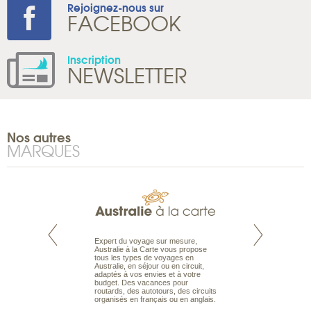
Rejoignez-nous sur
FACEBOOK
Inscription
NEWSLETTER
Nos autres
MARQUES
te est le spécialiste
Expert du voyage sur mesure,
Parce qu'ils sont
 le Pacifique.
Australie à la Carte vous propose
passionnés d’anim
bout du monde, en
tous les types de voyages en
sauvage, l'équipe d
sière, pour
Australie, en séjour ou en circuit,
carte comprend vos
ples et des îles
adaptés à vos envies et à votre
à votre service so
prenants, en hôtels
budget. Des vacances pour
voyage à la carte 
dans des pensions
routards, des autotours, des circuits
bâtir un safari à l
organisés en français ou en anglais.
envies.