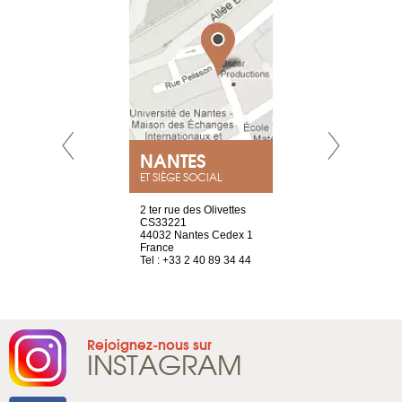
NEUVE
NANTES
GENÈV
ET SIÈGE SOCIAL
a-shop
2 ter rue des Olivettes
rue de Montc
el, 106
CS33221
1207 Genèv
neuve
44032 Nantes Cedex 1
Suisse
France
Tel : +41 22 
1 965 65 00
Tel : +33 2 40 89 34 44
Rejoignez-nous sur
INSTAGRAM