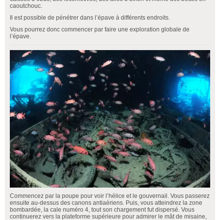
caoutchouc.
Il est possible de pénétrer dans l’épave à différents endroits.
Vous pourrez donc commencer par faire une exploration globale de
l’épave.
Commencez par la poupe pour voir l’hélice et le gouvernail. Vous passerez
ensuite au-dessus des canons antiaériens. Puis, vous atteindrez la zone
bombardée, la cale numéro 4, tout son chargement fut dispersé. Vous
continuerez vers la plateforme supérieure pour admirer le mât de misaine,