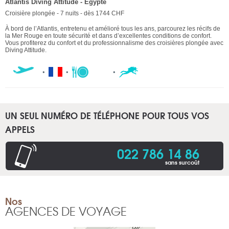
Atlantis Diving Attitude - Egypte
Croisière plongée - 7 nuits - dès 1744 CHF
À bord de l’Atlantis, entretenu et amélioré tous les ans, parcourez les récifs de
la Mer Rouge en toute sécurité et dans d’excellentes conditions de confort.
Vous profiterez du confort et du professionnalisme des croisières plongée avec
Diving Attitude.
UN SEUL NUMÉRO DE TÉLÉPHONE POUR TOUS VOS
APPELS
022 786 14 86
sans surcoût
Nos
AGENCES DE VOYAGE