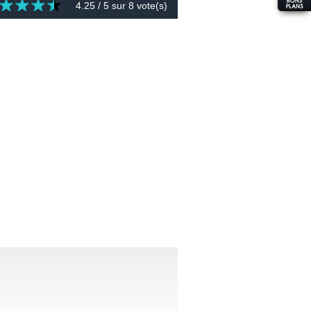
4.25
/ 5 sur
8
vote(s)