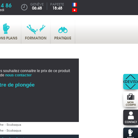
14 86
GENÈVE
PAPEETE
06:48
18:48
edi
NS PLANS
FORMATION
PRATIQUE
s souhaitez connaitre le prix de ce produit
 de
nous contacter
tre de plongée