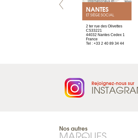
VILLENEUVE
NANTES
ET SIÈGE SOCIAL
Chez Scuba-shop
2 ter rue des Olivettes
Route d’Arvel, 106
CS33221
1844 Villeneuve
44032 Nantes Cedex 1
Suisse
France
Tel : +41 21 965 65 00
Tel : +33 2 40 89 34 44
Rejoignez-nous sur
INSTAGR
Nos autres
MARQUES