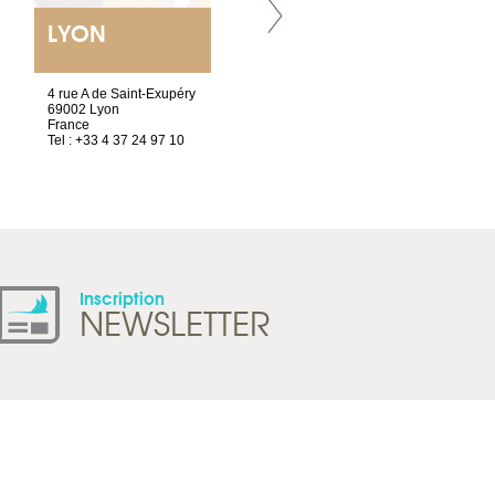
LYON
VILLENEUVE
4 rue A de Saint-Exupéry
Chez Scuba-shop
69002 Lyon
Route d’Arvel, 106
France
1844 Villeneuve
Tel : +33 4 37 24 97 10
Suisse
Tel : +41 21 965 65 00
Inscription
NEWSLETTER