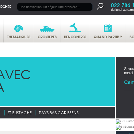
022 786 
ERCHER
du lundi au sam
THÉMATIQUES
CROISIÈRES
RENCONTRES
QUAND PARTIR ?
BO
AVEC
Si vou
merci
A
Cen
E
ST EUSTACHE
PAYS-BAS CARIBÉENS