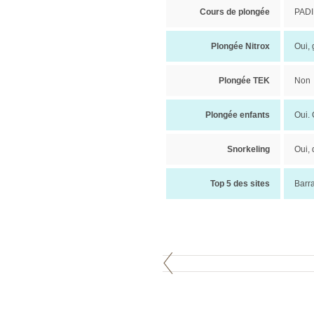
Cours de plongée
PADI
Plongée Nitrox
Oui, 
Plongée TEK
Non
Plongée enfants
Oui.
Snorkeling
Oui, 
Top 5 des sites
Barr