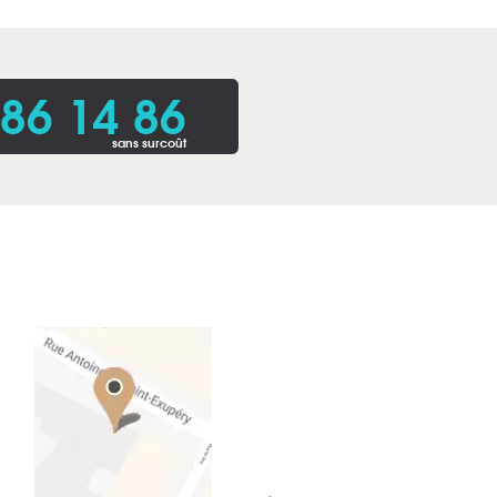
86 14 86
sans surcoût