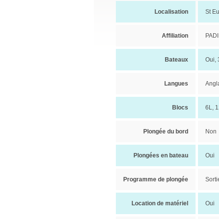
Localisation
St E
Affiliation
PADI
Bateaux
Oui,
Langues
Angla
Blocs
6L, 1
Plongée du bord
Non
Plongées en bateau
Oui
Programme de plongée
Sorti
Location de matériel
Oui