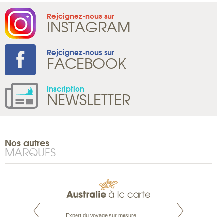
Rejoignez-nous sur
INSTAGRAM
Rejoignez-nous sur
FACEBOOK
Inscription
NEWSLETTER
Nos autres
MARQUES
te est le spécialiste
Expert du voyage sur mesure,
Parce qu'ils sont