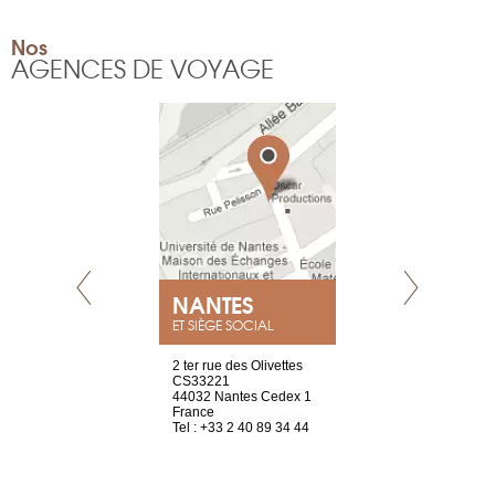
Nos
AGENCES DE VOYAGE
NEUVE
NANTES
GENÈV
ET SIÈGE SOCIAL
a-shop
2 ter rue des Olivettes
rue de Montc
el, 106
CS33221
1207 Genèv
neuve
44032 Nantes Cedex 1
Suisse
France
Tel : +41 22 
1 965 65 00
Tel : +33 2 40 89 34 44