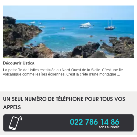
Découvrir Ustica
La petite île de Ustica est située au Nord-Ouest de la Sicile. C’est une île
volcanique comme les îles éoliennes. C’est la crête d’une montagne ...
UN SEUL NUMÉRO DE TÉLÉPHONE POUR TOUS VOS
APPELS
022 786 14 86
sans surcoût