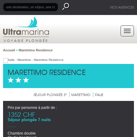
NOS AGENCES
VOYAGE PLONGÉE
Accueil
>
Marettimo Residence
MARETTIMO RESIDENCE
SÉJOUR PLONGÉE 3*
MARETTIMO
ITALIE
Prix par personne à partir de :
1352 CHF
Séjour plongée 7 nuits
Chambre double