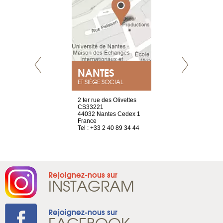
NEUVE
NANTES
GENÈV
ET SIÈGE SOCIAL
a-shop
2 ter rue des Olivettes
rue de Montc
el, 106
CS33221
1207 Genèv
neuve
44032 Nantes Cedex 1
Suisse
France
Tel : +41 22 
1 965 65 00
Tel : +33 2 40 89 34 44
Rejoignez-nous sur
INSTAGRAM
Rejoignez-nous sur
FACEBOOK