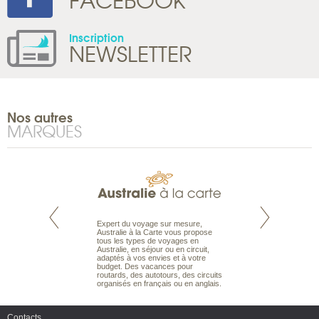
Inscription
NEWSLETTER
Nos autres
MARQUES
te est le spécialiste
Expert du voyage sur mesure,
Parce qu'ils sont
 le Pacifique.
Australie à la Carte vous propose
passionnés d’anim
bout du monde, en
tous les types de voyages en
sauvage, l'équipe d
sière, pour
Australie, en séjour ou en circuit,
carte comprend vos
ples et des îles
adaptés à vos envies et à votre
à votre service so
prenants, en hôtels
budget. Des vacances pour
voyage à la carte 
dans des pensions
routards, des autotours, des circuits
bâtir un safari à l
organisés en français ou en anglais.
envies.
Contacts