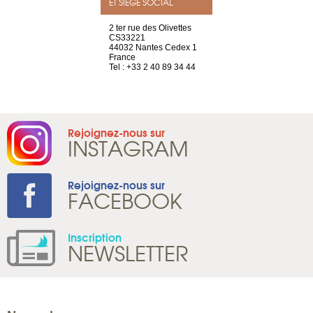
ET SIÈGE SOCIAL
a-shop
2 ter rue des Olivettes
rue de Montc
el, 106
CS33221
1207 Genèv
neuve
44032 Nantes Cedex 1
Suisse
France
Tel : +41 22 
1 965 65 00
Tel : +33 2 40 89 34 44
Rejoignez-nous sur
INSTAGRAM
Rejoignez-nous sur
FACEBOOK
Inscription
NEWSLETTER