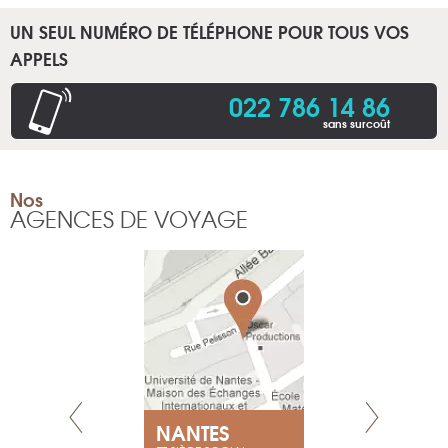
UN SEUL NUMÉRO DE TÉLÉPHONE POUR TOUS VOS
APPELS
022 786 14 86
sans surcoût
Nos
AGENCES DE VOYAGE
NEUVE
NANTES
GENÈV