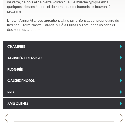
de verre, de bois et de pierre volcanique. Le marché typique est à
quelques minutes à pied, et de nombreux restaurants se trouvent à
proximité.
L’hôtel Marina Atlântico appartient à la chaîne Bensaude, propriétaire du
très beau Terra Nostra Garden, situé à Furnas au cœur des volcans et
des sources chaudes.
CHAMBRES
ACTIVITÉS ET SERVICES
PLONGÉE
GALERIE PHOTOS
PRIX
AVIS CLIENTS