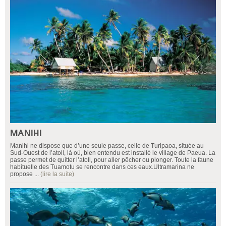
MANIHI
Manihi ne dispose que d’une seule passe, celle de Turipaoa, située au
Sud-Ouest de l’atoll, là où, bien entendu est installé le village de Paeua. La
passe permet de quitter l’atoll, pour aller pêcher ou plonger. Toute la faune
habituelle des Tuamotu se rencontre dans ces eaux.Ultramarina ne
propose ...
(lire la suite)