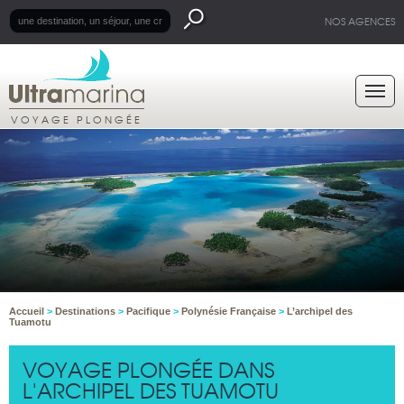
NOS AGENCES
VOYAGE PLONGÉE
Accueil
>
Destinations
>
Pacifique
>
Polynésie Française
>
L’archipel des
Tuamotu
VOYAGE PLONGÉE DANS
L'ARCHIPEL DES TUAMOTU