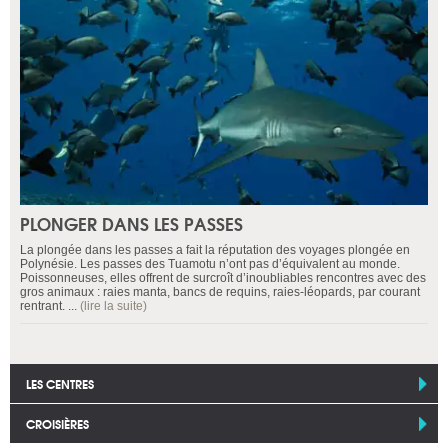
PLONGER DANS LES PASSES
La plongée dans les passes a fait la réputation des voyages plongée en
Polynésie. Les passes des Tuamotu n’ont pas d’équivalent au monde.
Poissonneuses, elles offrent de surcroît d’inoubliables rencontres avec des
gros animaux : raies manta, bancs de requins, raies-léopards, par courant
rentrant. ...
(lire la suite)
LES CENTRES
CROISIÈRES