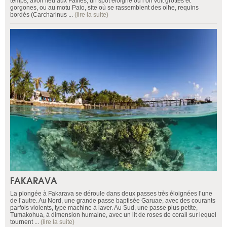
temps, avoir lieu aux Failles, un spot éloigné où l’on voit grottes et
gorgones, ou au motu Paio, site où se rassemblent des oihe, requins
bordés (Carcharinus ...
(lire la suite)
FAKARAVA
La plongée à Fakarava se déroule dans deux passes très éloignées l’une
de l’autre. Au Nord, une grande passe baptisée Garuae, avec des courants
parfois violents, type machine à laver. Au Sud, une passe plus petite,
Tumakohua, à dimension humaine, avec un lit de roses de corail sur lequel
tournent ...
(lire la suite)