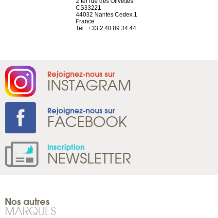
a-shop
2 ter rue des Olivettes
rue de Montc
el, 106
CS33221
1207 Genèv
neuve
44032 Nantes Cedex 1
Suisse
France
Tel : +41 22 
1 965 65 00
Tel : +33 2 40 89 34 44
Rejoignez-nous sur
INSTAGRAM
Rejoignez-nous sur
FACEBOOK
Inscription
NEWSLETTER
Nos autres
MARQUES