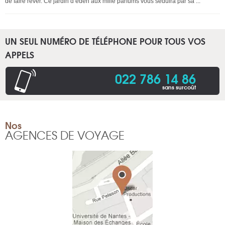
de faire rêver. Ce jardin d’éden aux mille parfums vous séduira par sa ...
UN SEUL NUMÉRO DE TÉLÉPHONE POUR TOUS VOS
APPELS
022 786 14 86
sans surcoût
Nos
AGENCES DE VOYAGE