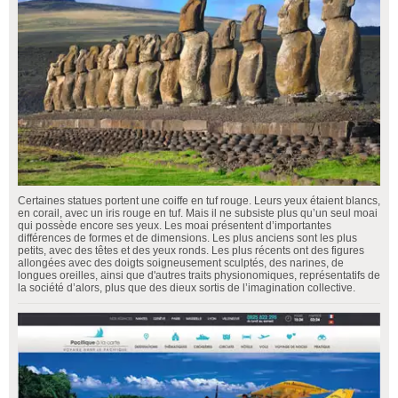
Certaines statues portent une coiffe en tuf rouge. Leurs yeux étaient blancs,
en corail, avec un iris rouge en tuf. Mais il ne subsiste plus qu’un seul moai
qui possède encore ses yeux. Les moai présentent d’importantes
différences de formes et de dimensions. Les plus anciens sont les plus
petits, avec des têtes et des yeux ronds. Les plus récents ont des figures
allongées avec des doigts soigneusement sculptés, des narines, de
longues oreilles, ainsi que d'autres traits physionomiques, représentatifs de
la société d’alors, plus que des dieux sortis de l’imagination collective.