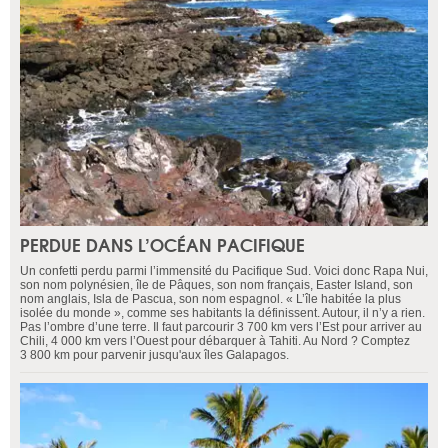
PERDUE DANS L’OCÉAN PACIFIQUE
Un confetti perdu parmi l’immensité du Pacifique Sud. Voici donc Rapa Nui,
son nom polynésien, île de Pâques, son nom français, Easter Island, son
nom anglais, Isla de Pascua, son nom espagnol. « L’île habitée la plus
isolée du monde », comme ses habitants la définissent. Autour, il n’y a rien.
Pas l’ombre d’une terre. Il faut parcourir 3 700 km vers l’Est pour arriver au
Chili, 4 000 km vers l’Ouest pour débarquer à Tahiti. Au Nord ? Comptez
3 800 km pour parvenir jusqu'aux îles Galapagos.