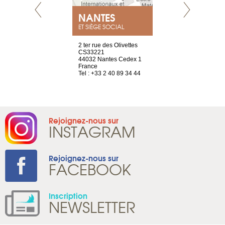
NEUVE
NANTES
GENÈV
ET SIÈGE SOCIAL
a-shop
2 ter rue des Olivettes
rue de Montc
el, 106
CS33221
1207 Genèv
neuve
44032 Nantes Cedex 1
Suisse
France
Tel : +41 22 
1 965 65 00
Tel : +33 2 40 89 34 44
Rejoignez-nous sur
INSTAGRAM
Rejoignez-nous sur
FACEBOOK
Inscription
NEWSLETTER