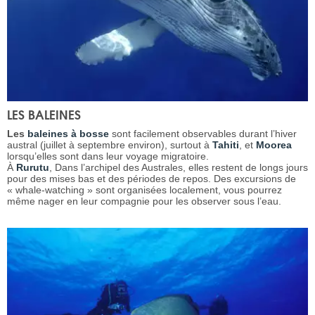
LES BALEINES
Les
baleines à bosse
sont facilement observables durant l’hiver
austral (juillet à septembre environ), surtout à
Tahiti
, et
Moorea
lorsqu’elles sont dans leur voyage migratoire.
À
Rurutu
, Dans l’archipel des Australes, elles restent de longs jours
pour des mises bas et des périodes de repos. Des excursions de
« whale-watching » sont organisées localement, vous pourrez
même nager en leur compagnie pour les observer sous l’eau.