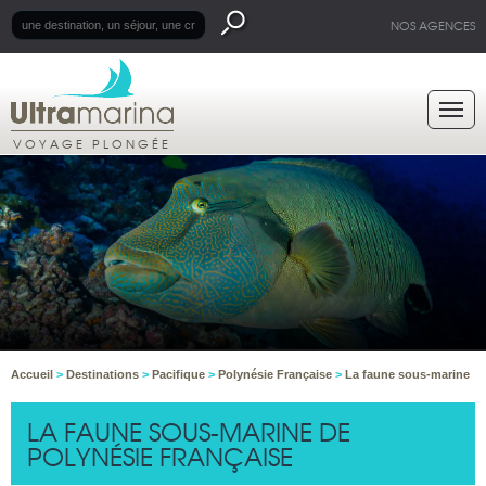
NOS AGENCES
VOYAGE PLONGÉE
Accueil
>
Destinations
>
Pacifique
>
Polynésie Française
>
La faune sous-marine
LA FAUNE SOUS-MARINE DE
POLYNÉSIE FRANÇAISE