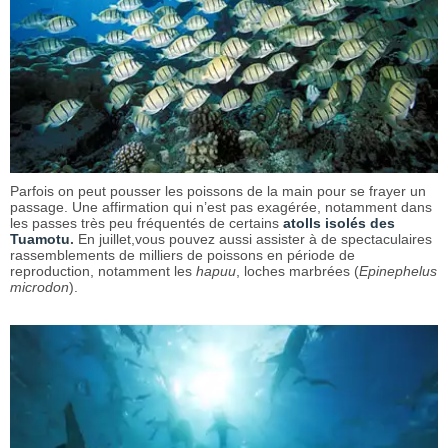
Parfois on peut pousser les poissons de la main pour se frayer un
passage. Une affirmation qui n’est pas exagérée, notamment dans
les passes très peu fréquentés de certains
atolls isolés des
Tuamotu
.
En juillet,vous pouvez aussi assister à de spectaculaires
rassemblements de milliers de poissons en période de
reproduction, notamment les
hapuu
, loches marbrées (
Epinephelus
microdon
).