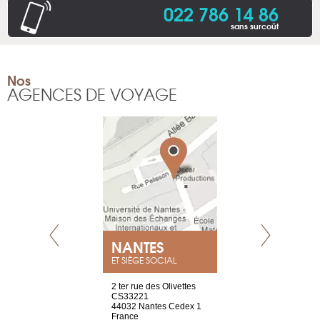
022 786 14 86
sans surcoût
Nos
AGENCES DE VOYAGE
NEUVE
NANTES
GENÈV
ET SIÈGE SOCIAL
a-shop
2 ter rue des Olivettes
rue de Montc
el, 106
CS33221
1207 Genèv
neuve
44032 Nantes Cedex 1
Suisse
France
Tel : +41 22 