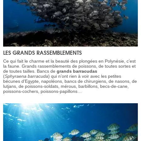
LES GRANDS RASSEMBLEMENTS
Ce qui fait le charme et la beauté des plongées en Polynésie, c’est
la faune. Grands rassemblements de poissons, de toutes sortes et
de toutes tailles. Bancs de
grands barracudas
(
Sphyraena
barracuda
) qui n’ont rien à voir avec les petites
bécunes d’Egypte, napoléons, bancs de chirurgiens, de nasons, de
lutjans, de poissons-soldats, mérous, barbillons, becs-de-cane,
poissons-cochers, poissons-papillons…