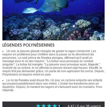
LÉGENDES POLYNÉSIENNES
Un soir, la pieuvre géante chargée de garder le lagon s'endormit. Les
requins en profitèrent pour s'infiltrer dans la passe où ils dévorèrent dix
personnes. Le rusé prince de Raiatea plongea, affirmant qu'il avait un
message pour le roi des requins : ''La tortue vous provoque en combat
singulier''. La tortue fut mangée. ''La pieuvre vous provoque aussi, Majesté.''
Auréolé de sa victoire, le roi affronta la pieuvre durant sept heures. Etouffé, le
requin finit par demander grâce. Un pacte de non-agression fut conclu. Depuis,
Polynésiens et requins vivent en paix.
Le roi de Raiatea avait douze fils. Un jour, un cyclone emporta ses enfants
qui jouaient paisiblement dans une rivière. L'océan les transforma alors en
dauphins. Depuis, ils hantent les lagons et s'amusent avec les humains. Pour
l'éternité.
4.47
/ 5 sur
38
vote(s)