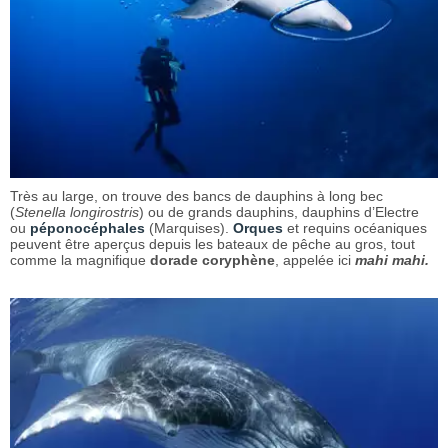
Très au large, on trouve des bancs de dauphins à long bec
(
Stenella longirostris
) ou de grands dauphins, dauphins d’Electre
ou
péponocéphales
(Marquises).
Orques
et requins océaniques
peuvent être aperçus depuis les bateaux de pêche au gros, tout
comme la magnifique
dorade coryphène
, appelée ici
mahi mahi.